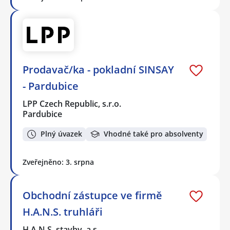
Prodavač/ka - pokladní SINSAY
- Pardubice
LPP Czech Republic, s.r.o.
Pardubice
Plný úvazek
Vhodné také pro absolventy
Zveřejněno: 3. srpna
Obchodní zástupce ve firmě
H.A.N.S. truhláři
H.A.N.S. stavby, a.s.