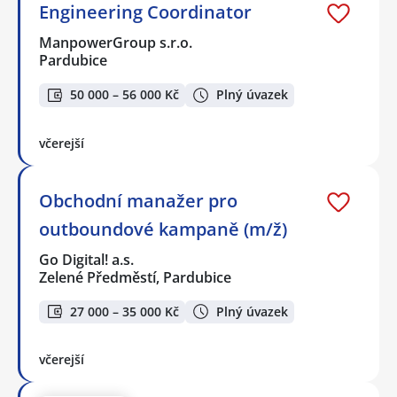
Engineering Coordinator
ManpowerGroup s.r.o.
Pardubice
50 000 – 56 000 Kč
Plný úvazek
včerejší
Obchodní manažer pro
outboundové kampaně (m/ž)
Go Digital! a.s.
Zelené Předměstí, Pardubice
27 000 – 35 000 Kč
Plný úvazek
včerejší