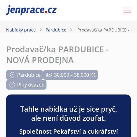
JenPráce.cz
Nabídky práce
Pardubice
Prodavač/ka PARDUBICE - N
Prodavač/ka PARDUBICE -
NOVÁ PRODEJNA
Pardubice
30.000 – 38.000 Kč
Plný úvazek
Tahle nabídka už je sice pryč,
ale není důvod zoufat.
Společnost Pekařství a cukrářství