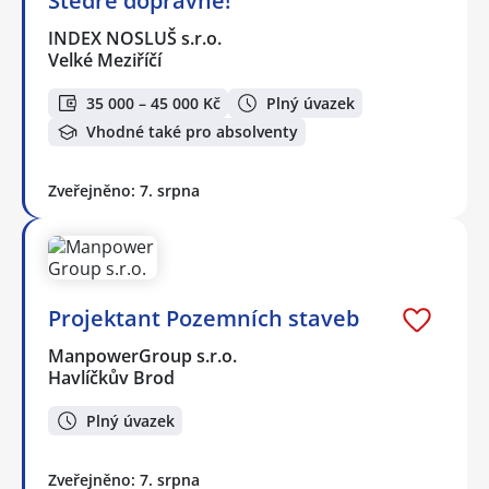
Štědré dopravné!
INDEX NOSLUŠ s.r.o.
Velké Meziříčí
35 000 – 45 000 Kč
Plný úvazek
Vhodné také pro absolventy
Zveřejněno: 7. srpna
Projektant Pozemních staveb
ManpowerGroup s.r.o.
Havlíčkův Brod
Plný úvazek
Zveřejněno: 7. srpna