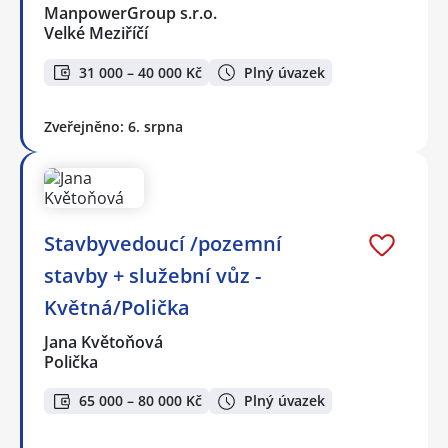
ManpowerGroup s.r.o.
Velké Meziříčí
31 000 – 40 000 Kč
Plný úvazek
Zveřejněno: 6. srpna
Stavbyvedoucí /pozemní
stavby + služební vůz -
Květná/Polička
Jana Květoňová
Polička
65 000 – 80 000 Kč
Plný úvazek