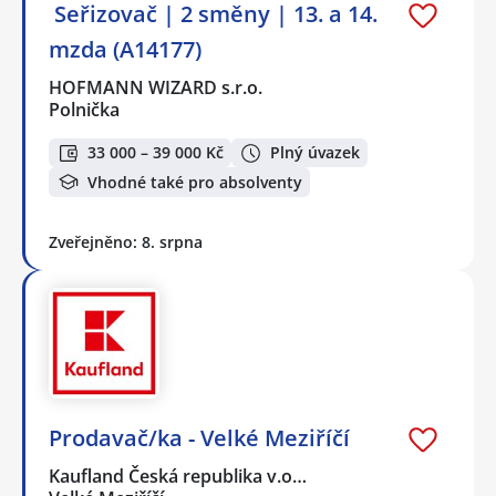
️ Seřizovač | 2 směny | 13. a 14.
mzda (A14177)
HOFMANN WIZARD s.r.o.
Polnička
33 000 – 39 000 Kč
Plný úvazek
Vhodné také pro absolventy
Zveřejněno: 8. srpna
Prodavač/ka - Velké Meziříčí
Kaufland Česká republika v.o…