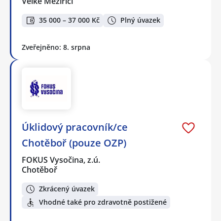
Velké Meziříčí
35 000 – 37 000 Kč
Plný úvazek
Zveřejněno: 8. srpna
Úklidový pracovník/ce
Chotěboř (pouze OZP)
FOKUS Vysočina, z.ú.
Chotěboř
Zkrácený úvazek
Vhodné také pro zdravotně postižené