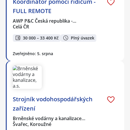
Koordinátor pomoci řidičům -
FULL REMOTE
AWP P&C Česká republika -…
Celá ČR
30 000 – 33 400 Kč
Plný úvazek
Zveřejněno: 5. srpna
Strojník vodohospodářských
zařízení
Brněnské vodárny a kanalizace…
Švařec, Koroužné