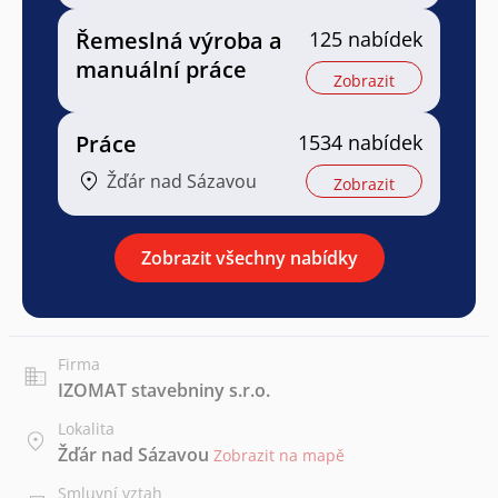
Řemeslná výroba a
125 nabídek
manuální práce
Zobrazit
Práce
1534 nabídek
Žďár nad Sázavou
Zobrazit
Zobrazit všechny nabídky
Firma
IZOMAT stavebniny s.r.o.
Lokalita
Žďár nad Sázavou
Zobrazit na mapě
Smluvní vztah