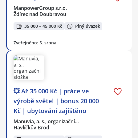
ManpowerGroup s.r.o.
Ždírec nad Doubravou
35 000 – 45 000 Kč
Plný úvazek
Zveřejněno: 5. srpna
💥 Až 35 000 Kč | práce ve
výrobě světel | bonus 20 000
Kč | ubytování zajištěno
Manuvia, a. s., organizační…
Havlíčkův Brod