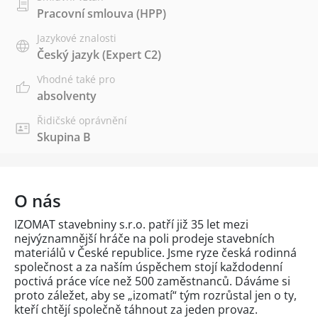
Pracovní smlouva (HPP)
Jazykové znalosti
Český jazyk
(Expert C2)
Vhodné také pro
absolventy
Řidičské oprávnění
Skupina B
O nás
IZOMAT stavebniny s.r.o. patří již 35 let mezi
nejvýznamnější hráče na poli prodeje stavebních
materiálů v České republice. Jsme ryze česká rodinná
společnost a za naším úspěchem stojí každodenní
poctivá práce více než 500 zaměstnanců. Dáváme si
proto záležet, aby se „izomatí“ tým rozrůstal jen o ty,
kteří chtějí společně táhnout za jeden provaz.