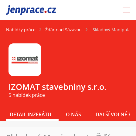
JenPráce.cz
Nabídky práce
Žďár nad Sázavou
Skladový Manipulant
IZOMAT stavebniny s.r.o.
5 nabídek práce
DETAIL INZERÁTU
O NÁS
DALŠÍ VOLNÉ PO