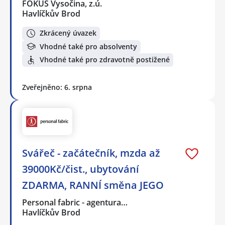
FOKUS Vysočina, z.ú.
Havlíčkův Brod
Zkrácený úvazek
Vhodné také pro absolventy
Vhodné také pro zdravotně postižené
Zveřejněno: 6. srpna
Svářeč - začátečník, mzda až
39000Kč/čist., ubytování
ZDARMA, RANNÍ směna JEGO
Personal fabric - agentura…
Havlíčkův Brod