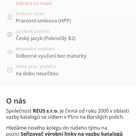
Zobrazit na mapě
Smluvní vztah
Pracovní smlouva (HPP)
Jazykové znalosti
Český jazyk
(Pokročilý B2)
Minimální vzdělání
Odborné vyučení bez maturity
Délka prac. poměru
na dobu neurčitou
O nás
Společnost
REUS s.r.o.
je činná od roku 2000 v oblasti
vazby katalogů se sídlem v Plzni na Borských polích.
Hledáme nového kolegu do našeho týmu na
pozici
Seřizovač výrobní linky na vazbu katalogů