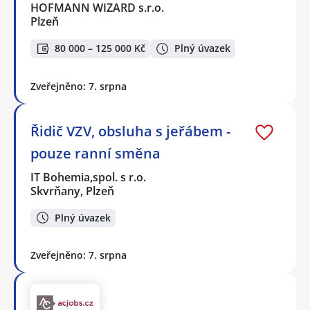
HOFMANN WIZARD s.r.o.
Plzeň
80 000 – 125 000 Kč
Plný úvazek
Zveřejněno: 7. srpna
Řidič VZV, obsluha s jeřábem -
pouze ranní směna
IT Bohemia,spol. s r.o.
Skvrňany, Plzeň
Plný úvazek
Zveřejněno: 7. srpna