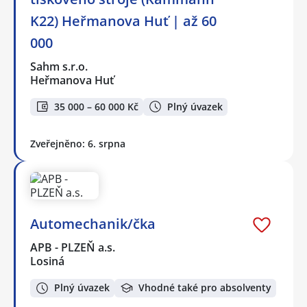
K22) Heřmanova Huť | až 60
000
Sahm s.r.o.
Heřmanova Huť
35 000 – 60 000 Kč
Plný úvazek
Zveřejněno: 6. srpna
Automechanik/čka
APB - PLZEŇ a.s.
Losiná
Plný úvazek
Vhodné také pro absolventy