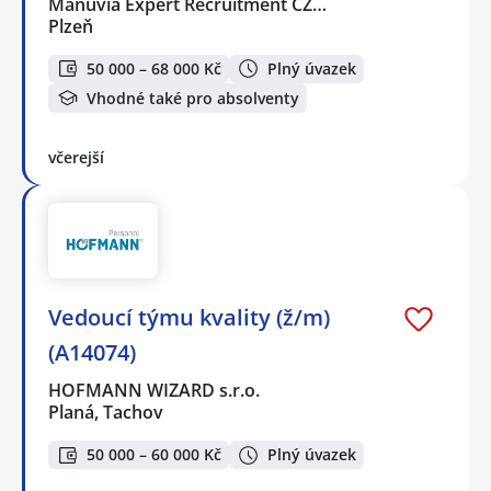
Manuvia Expert Recruitment CZ…
Plzeň
50 000 – 68 000 Kč
Plný úvazek
Vhodné také pro absolventy
včerejší
Vedoucí týmu kvality (ž/m)
(A14074)
HOFMANN WIZARD s.r.o.
Planá, Tachov
50 000 – 60 000 Kč
Plný úvazek