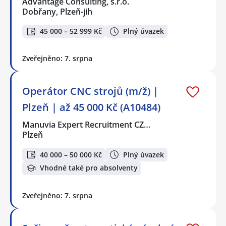
Advantage Consulting, s.r.o.
Dobřany, Plzeň-jih
45 000 – 52 999 Kč
Plný úvazek
Zveřejněno: 7. srpna
Operátor CNC strojů (m/ž) |
Plzeň | až 45 000 Kč (A10484)
Manuvia Expert Recruitment CZ…
Plzeň
40 000 – 50 000 Kč
Plný úvazek
Vhodné také pro absolventy
Zveřejněno: 7. srpna