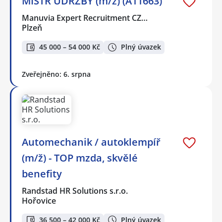
MISTR ÚDRŽBY (m/ž) (A11663)
Manuvia Expert Recruitment CZ…
Plzeň
45 000 – 54 000 Kč
Plný úvazek
Zveřejněno: 6. srpna
Automechanik / autoklempíř
(m/ž) - TOP mzda, skvělé
benefity
Randstad HR Solutions s.r.o.
Hořovice
36 500 – 42 000 Kč
Plný úvazek