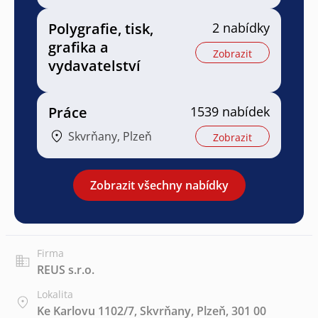
Polygrafie, tisk,
2 nabídky
grafika a
Zobrazit
vydavatelství
Práce
1539 nabídek
Skvrňany, Plzeň
Zobrazit
Zobrazit všechny nabídky
Firma
REUS s.r.o.
Lokalita
Ke Karlovu 1102/7, Skvrňany, Plzeň, 301 00