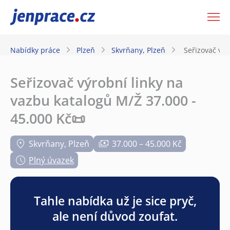
JenPráce.cz
Nabídky práce
Plzeň
Skvrňany, Plzeň
Seřizovač výr
Seřizovač výrobní linky na
vazbu katalogů M/Ž 37.000 -
45.000 Kč📜
Skvrňany, Plzeň
37.000 – 45.000 Kč
Plný úvazek
Tahle nabídka už je sice pryč,
ale není důvod zoufat.