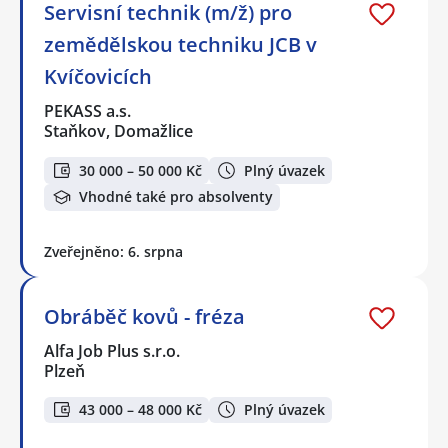
Servisní technik (m/ž) pro
zemědělskou techniku JCB v
Kvíčovicích
PEKASS a.s.
Staňkov, Domažlice
30 000 – 50 000 Kč
Plný úvazek
Vhodné také pro absolventy
Zveřejněno: 6. srpna
Obráběč kovů - fréza
Alfa Job Plus s.r.o.
Plzeň
43 000 – 48 000 Kč
Plný úvazek