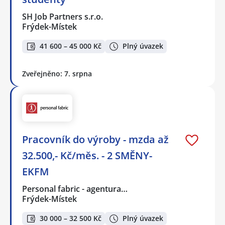
SH Job Partners s.r.o.
Frýdek-Místek
41 600 – 45 000 Kč
Plný úvazek
Zveřejněno: 7. srpna
Pracovník do výroby - mzda až
32.500,- Kč/měs. - 2 SMĚNY-
EKFM
Personal fabric - agentura…
Frýdek-Místek
30 000 – 32 500 Kč
Plný úvazek