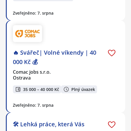
Zveřejněno: 7. srpna
🔥 Svářeč| Volné víkendy | 40
000 Kč 💰
Comac jobs s.r.o.
Ostrava
35 000 – 40 000 Kč
Plný úvazek
Zveřejněno: 7. srpna
🛠️ Lehká práce, která Vás