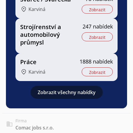
Karviná
Zobrazit
Strojírenství a
247 nabídek
automobilový
Zobrazit
průmysl
Práce
1888 nabídek
Karviná
Zobrazit
Zobrazit všechny nabídky
Firma
Comac jobs s.r.o.