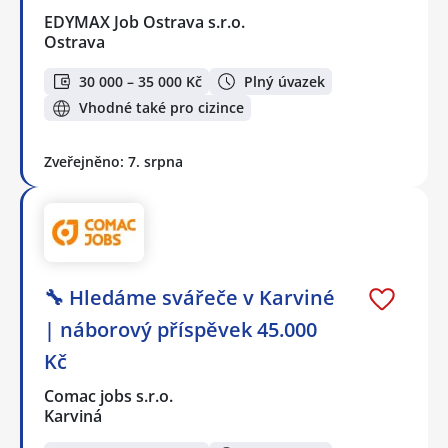
EDYMAX Job Ostrava s.r.o.
Ostrava
30 000 – 35 000 Kč
Plný úvazek
Vhodné také pro cizince
Zveřejněno: 7. srpna
🔧 Hledáme svářeče v Karviné
| náborový příspěvek 45.000
Kč
Comac jobs s.r.o.
Karviná