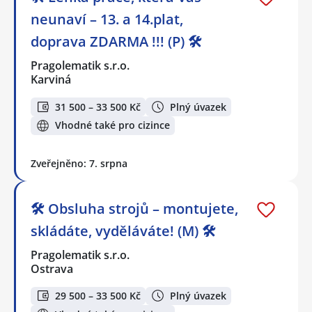
neunaví – 13. a 14.plat,
doprava ZDARMA !!! (P) 🛠️
Pragolematik s.r.o.
Karviná
31 500 – 33 500 Kč
Plný úvazek
Vhodné také pro cizince
Zveřejněno: 7. srpna
🛠️ Obsluha strojů – montujete,
skládáte, vyděláváte! (M) 🛠️
Pragolematik s.r.o.
Ostrava
29 500 – 33 500 Kč
Plný úvazek