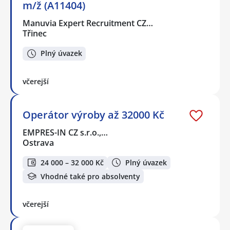
m/ž (A11404)
Manuvia Expert Recruitment CZ…
Třinec
Plný úvazek
včerejší
Operátor výroby až 32000 Kč
EMPRES-IN CZ s.r.o.,…
Ostrava
24 000 – 32 000 Kč
Plný úvazek
Vhodné také pro absolventy
včerejší