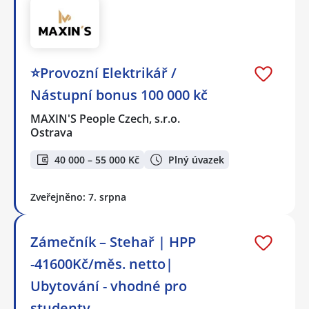
⭐Provozní Elektrikář /
Nástupní bonus 100 000 kč
MAXIN'S People Czech, s.r.o.
Ostrava
40 000 – 55 000 Kč
Plný úvazek
Zveřejněno: 7. srpna
Zámečník – Stehař | HPP
-41600Kč/měs. netto|
Ubytování - vhodné pro
studenty