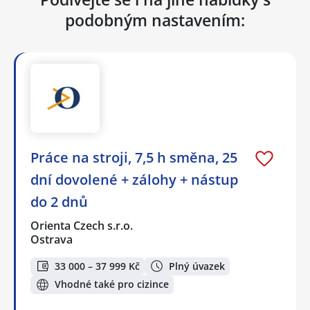
podobným nastavením:
Práce na stroji, 7,5 h směna, 25
dní dovolené + zálohy + nástup
do 2 dnů
Orienta Czech s.r.o.
Ostrava
33 000 – 37 999 Kč
Plný úvazek
Vhodné také pro cizince