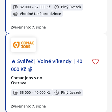
32 000 – 37 000 Kč
Plný úvazek
Vhodné také pro cizince
Zveřejněno: 7. srpna
🔥 Svářeč| Volné víkendy | 40
000 Kč 💰
Comac jobs s.r.o.
Ostrava
35 000 – 40 000 Kč
Plný úvazek
Zveřejněno: 7. srpna