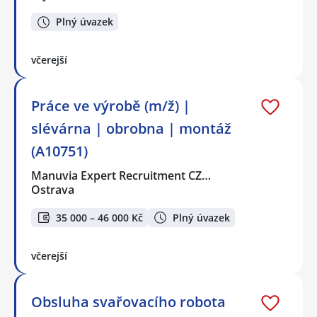
Plný úvazek
včerejší
Práce ve výrobě (m/ž) |
slévárna | obrobna | montáž
(A10751)
Manuvia Expert Recruitment CZ…
Ostrava
35 000 – 46 000 Kč
Plný úvazek
včerejší
Obsluha svařovacího robota