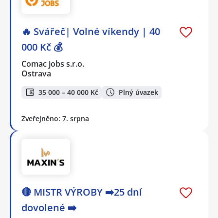
🔥 Svářeč| Volné víkendy | 40
000 Kč 💰
Comac jobs s.r.o.
Ostrava
35 000 – 40 000 Kč
Plný úvazek
Zveřejněno: 7. srpna
🔴 MISTR VÝROBY ➡️25 dní
dovolené ➡️