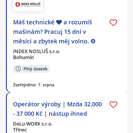
Máš technické 🩶 a rozumíš
mašinám? Pracuj 15 dní v
měsíci a zbytek měj volno. ⚙
INDEX NOSLUŠ s.r.o.
Bohumín
Plný úvazek
Zveřejněno: 7. srpna
Operátor výroby | Mzda 32.000
- 37 000 Kč | nástup ihned
DeLu WORK s.r.o.
Třinec