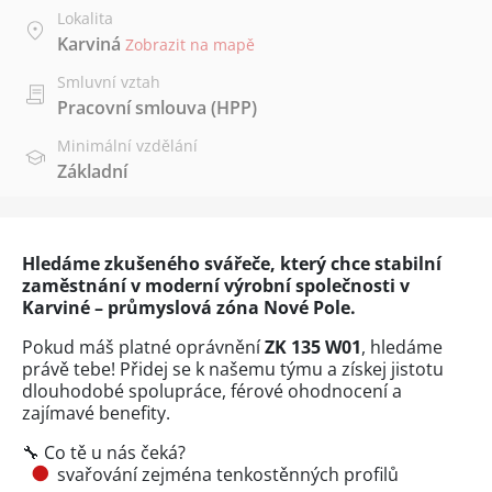
Lokalita
Karviná
Zobrazit na mapě
Smluvní vztah
Pracovní smlouva (HPP)
Minimální vzdělání
Základní
Hledáme zkušeného svářeče, který chce stabilní
zaměstnání v moderní výrobní společnosti v
Karviné – průmyslová zóna Nové Pole.
Pokud máš platné oprávnění
ZK 135 W01
, hledáme
právě tebe! Přidej se k našemu týmu a získej jistotu
dlouhodobé spolupráce, férové ohodnocení a
zajímavé benefity.
🔧 Co tě u nás čeká?
svařování zejména tenkostěnných profilů