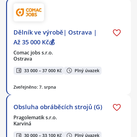
Dělník ve výrobě| Ostrava |
Až 35 000 Kč💰
Comac jobs s.r.o.
Ostrava
33 000 – 37 000 Kč
Plný úvazek
Zveřejněno: 7. srpna
Obsluha obráběcích strojů (G)
Pragolematik s.r.o.
Karviná
30 000 – 33 100 Kč
Plný úvazek