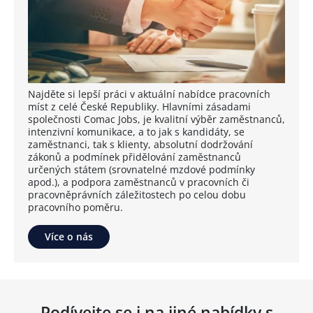
Najděte si lepší práci v aktuální nabídce pracovních
míst z celé České Republiky. Hlavními zásadami
společnosti Comac Jobs, je kvalitní výběr zaměstnanců,
intenzivní komunikace, a to jak s kandidáty, se
zaměstnanci, tak s klienty, absolutní dodržování
zákonů a podmínek přidělování zaměstnanců
určených státem (srovnatelné mzdové podmínky
apod.), a podpora zaměstnanců v pracovních či
pracovněprávních záležitostech po celou dobu
pracovního poměru.
Více o nás
Podívejte se i na jiné nabídky s