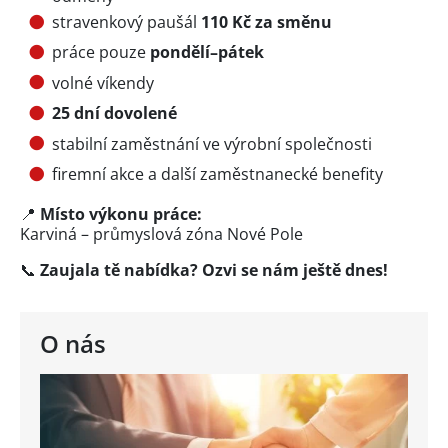
stravenkový paušál
110 Kč za směnu
práce pouze
pondělí–pátek
volné víkendy
25 dní dovolené
stabilní zaměstnání ve výrobní společnosti
firemní akce a další zaměstnanecké benefity
📍
Místo výkonu práce:
Karviná – průmyslová zóna Nové Pole
📞
Zaujala tě nabídka? Ozvi se nám ještě dnes!
O nás