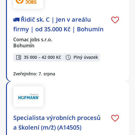
🚛 Řidič sk. C | Jen v areálu
firmy | od 35.000 Kč | Bohumín
Comac jobs s.r.o.
Bohumín
35 000 – 42 000 Kč
Plný úvazek
Zveřejněno: 7. srpna
Specialista výrobních procesů
a školení (m/ž) (A14505)