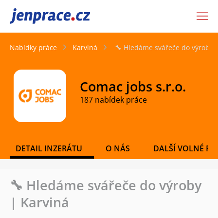
JenPráce.cz
Nabídky práce
Karviná
🔧 Hledáme svářeče do výroby 
Comac jobs s.r.o.
187 nabídek práce
DETAIL INZERÁTU
O NÁS
DALŠÍ VOLNÉ PO
🔧 Hledáme svářeče do výroby
| Karviná