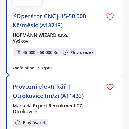
⚡Operátor CNC| 45-50 000
Kč/měsíc (A13713)
HOFMANN WIZARD s.r.o.
Vyškov
45 000 – 50 000 Kč
Plný úvazek
Zveřejněno: 2. srpna
Provozní elektrikář |
Otrokovice (m/ž) (A11433)
Manuvia Expert Recruitment CZ…
Otrokovice
Plný úvazek