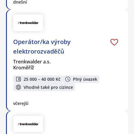
dnešní
Operátor/ka výroby
elektrorozvaděčů
Trenkwalder a.s.
Kroměříž
25 000 – 40 000 Kč
Plný úvazek
Vhodné také pro cizince
včerejší