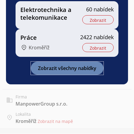
Elektrotechnika a
60 nabídek
telekomunikace
Zobrazit
Práce
2422 nabídek
Kroměříž
Zobrazit
Zobrazit všechny nabídky
Firma
ManpowerGroup s.r.o.
Lokalita
Kroměříž
Zobrazit na mapě