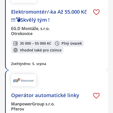
Elektromontér/-ka Až 55.000 Kč
!!!💣Skvělý tým !
EG.D Montáže, s.r.o.
Otrokovice
35 000 – 55 000 Kč
Plný úvazek
Vhodné také pro cizince
Zveřejněno: 5. srpna
Operátor automatické linky
ManpowerGroup s.r.o.
Přerov