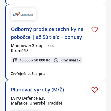
Odborný prodejce techniky na
pobočce | až 50 tisíc + bonusy
ManpowerGroup s.r.o.
Kroměříž
40 000 – 50 000 Kč
Plný úvazek
Zveřejněno: 3. srpna
Plánovač výroby (M/Ž)
EVPÚ Defence a.s.
Mařatice, Uherské Hradiště