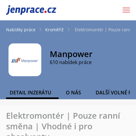
JenPráce.cz
Nabídky práce
Kroměříž
Elektromontér | Pouze ranní 
Manpower
610 nabídek práce
DETAIL INZERÁTU
O NÁS
DALŠÍ VOLNÉ PO
Elektromontér | Pouze ranní
směna | Vhodné i pro