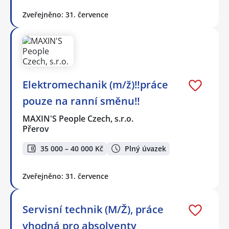
Zveřejněno: 31. července
Elektromechanik (m/ž)‼️práce
pouze na ranní směnu‼️
MAXIN'S People Czech, s.r.o.
Přerov
35 000 – 40 000 Kč
Plný úvazek
Zveřejněno: 31. července
Servisní technik (M/Ž), práce
vhodná pro absolventy