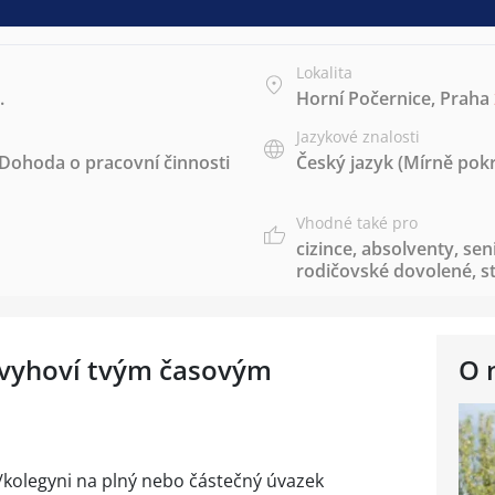
Lokalita
.
Horní Počernice, Praha
Jazykové znalosti
Dohoda o pracovní činnosti
Český jazyk
(Mírně pokr
Vhodné také pro
cizince
,
absolventy
,
sen
rodičovské dovolené
,
s
á vyhoví tvým časovým
O 
kolegyni na plný nebo částečný úvazek