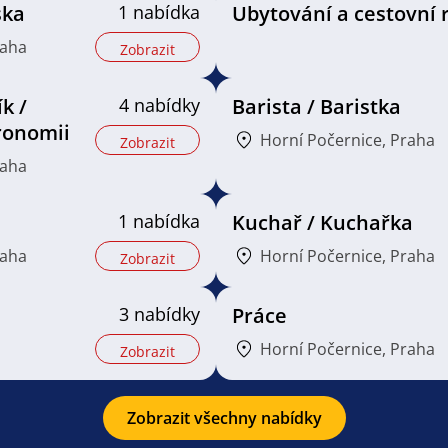
ska
1 nabídka
Ubytování a cestovní 
raha
Zobrazit
k /
4 nabídky
Barista / Baristka
ronomii
Horní Počernice, Praha
Zobrazit
raha
1 nabídka
Kuchař / Kuchařka
raha
Horní Počernice, Praha
Zobrazit
3 nabídky
Práce
Horní Počernice, Praha
Zobrazit
Zobrazit všechny nabídky