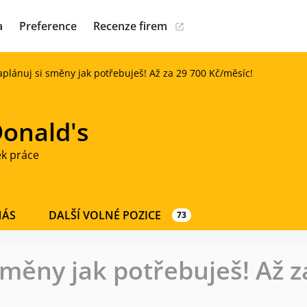
a
Preference
Recenze firem
plánuj si směny jak potřebuješ! Až za 29 700 Kč/měsíc!
onald's
ek práce
NÁS
DALŠÍ VOLNÉ POZICE
73
směny jak potřebuješ! Až z