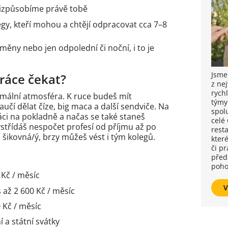
řizpůsobíme právě tobě
gy, kteří mohou a chtějí odpracovat cca 7–8
ěny nebo jen odpolední či noční, i to je
Jsme
ráce čekat?
z ne
rych
rmální atmosféra. K ruce budeš mít
týmy
učí dělat číze, big maca a další sendviče. Na
spol
áci na pokladně a načas se také staneš
celé
střídáš nespočet profesí od příjmu až po
resta
šikovná/ý, brzy můžeš vést i tým kolegů.
které
či p
před
poho
Kč / měsíc
V
 až 2 600 Kč / měsíc
 Kč / měsíc
í a státní svátky