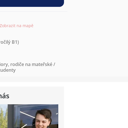
Zobrazit na mapě
očilý B1)
iory
,
rodiče na mateřské /
tudenty
nás