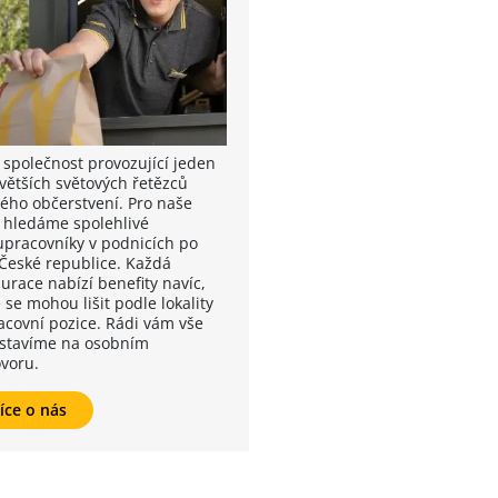
 společnost provozující jeden
jvětších světových řetězců
lého občerstvení. Pro naše
 hledáme spolehlivé
upracovníky v podnicích po
 České republice. Každá
urace nabízí benefity navíc,
 se mohou lišit podle lokality
racovní pozice. Rádi vám vše
stavíme na osobním
voru.
íce o nás