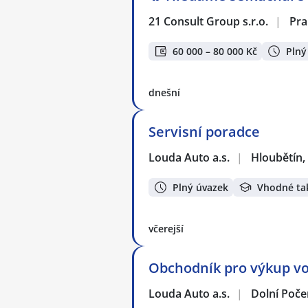
21 Consult Group s.r.o.
|
Pra
60 000 – 80 000 Kč
Plný
dnešní
Servisní poradce
Louda Auto a.s.
|
Hloubětín,
Plný úvazek
Vhodné ta
včerejší
Obchodník pro výkup vo
Louda Auto a.s.
|
Dolní Poče