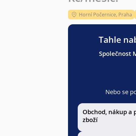
Horní Počernice, Praha
Tahle nab
Společnost M
Nebo se pod
Obchod, nákup a 
zboží