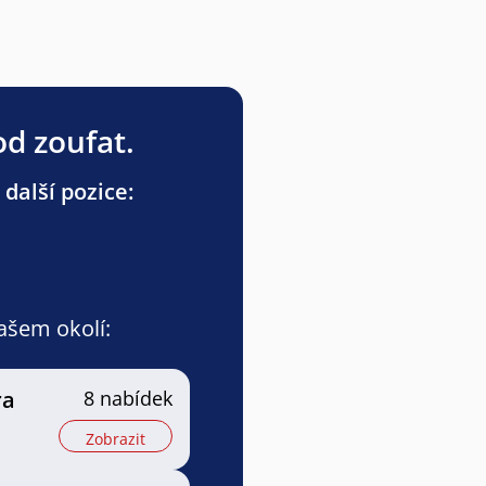
od zoufat.
další pozice:
vašem okolí:
ra
8 nabídek
Zobrazit