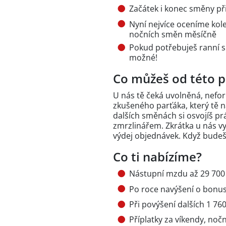
Začátek i konec směny p
Nyní nejvíce oceníme kole
nočních směn měsíčně
Pokud potřebuješ ranní sm
možné!
Co můžeš od této p
U nás tě čeká uvolněná, nefo
zkušeného parťáka, který tě na
dalších směnách si osvojíš pr
zmrzlinářem. Zkrátka u nás vy
výdej objednávek. Když budeš 
Co ti nabízíme?
Nástupní mzdu až 29 700 
Po roce navýšení o bonus
Při povýšení dalších 1 760
Příplatky za víkendy, nočn