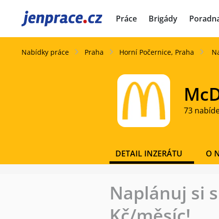
JenPráce.cz
Práce
Brigády
Poradn
Nabídky práce
Praha
Horní Počernice, Praha
Na
McD
73 nabíd
DETAIL INZERÁTU
O 
Naplánuj si 
Kč/měsíc!