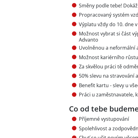
Směny podle tebe! Dokáž
Propracovaný systém vzd
Výplatu vždy do 10. dne v
Možnost vybrat si část vý
Advanto
Uvolněnou a neformální 
Možnost kariérního růstu
Za skvělou práci tě odmě
50% slevu na stravování 
Benefit kartu - slevy u v
Práci u zaměstnavatele, 
Co od tebe budeme
Příjemné vystupování
Spolehlivost a zodpověd
Chuť se učit novým věce