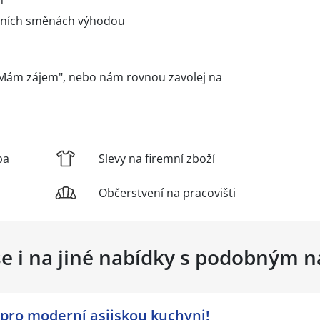
čních směnách výhodou
o "Mám zájem", nebo nám rovnou zavolej na
ba
Slevy na firemní zboží
Občerstvení na pracovišti
se i na jiné nabídky s podobným 
pro moderní asijskou kuchyni!