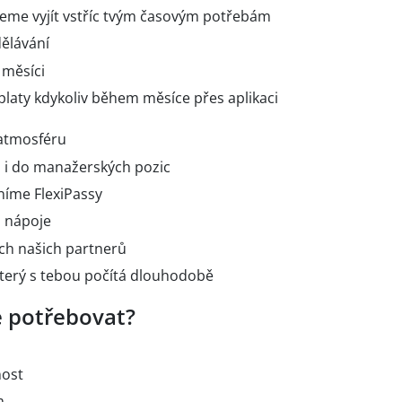
eme vyjít vstříc tvým časovým potřebám
ělávání
 měsíci
platy kdykoliv během měsíce přes aplikaci
atmosféru
 i do manažerských pozic
níme FlexiPassy
a nápoje
šech našich partnerů
který s tebou počítá dlouhodobě
 potřebovat?
nost
m