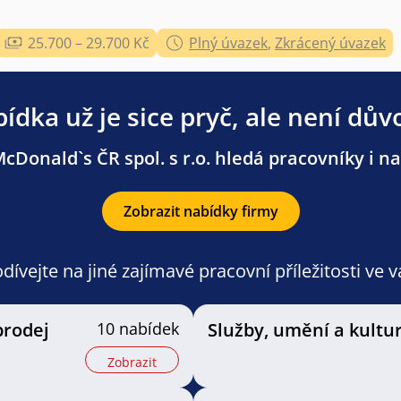
25.700 – 29.700 Kč
Plný úvazek
,
Zkrácený úvazek
ídka už je sice pryč, ale není dův
cDonald`s ČR spol. s r.o. hledá pracovníky i na 
Zobrazit nabídky firmy
ívejte na jiné zajímavé pracovní příležitosti ve 
prodej
10 nabídek
Služby, umění a kultu
Zobrazit