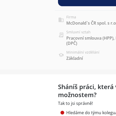
Firma
McDonald`s ČR spol. s r.o
Smluvní vztah
Pracovní smlouva (HPP)
,
(DPČ)
Minimální vzdělání
Základní
Sháníš práci, kter
možnostem?
Tak to jsi správně!
Hledáme do týmu kolegu/