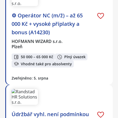
⚙️ Operátor NC (m/ž) – až 65
000 Kč + vysoké příplatky a
bonus (A14230)
HOFMANN WIZARD s.r.o.
Plzeň
50 000 – 65 000 Kč
Plný úvazek
Vhodné také pro absolventy
Zveřejněno: 5. srpna
Údržbář vyhl. není podmínkou