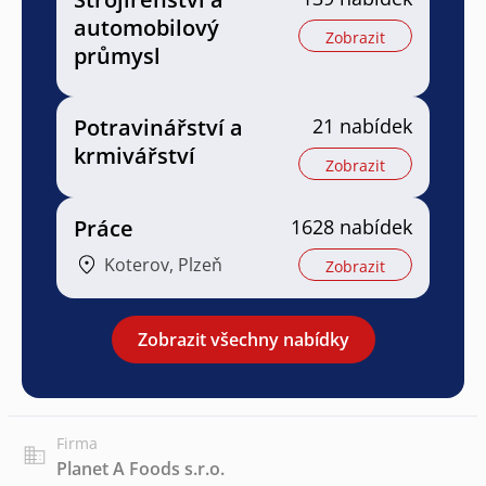
automobilový
Zobrazit
průmysl
Potravinářství a
21 nabídek
krmivářství
Zobrazit
Práce
1628 nabídek
Koterov, Plzeň
Zobrazit
Zobrazit všechny nabídky
Firma
Planet A Foods s.r.o.