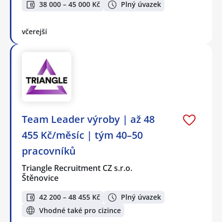
38 000 – 45 000 Kč
Plný úvazek
včerejší
Team Leader výroby | až 48
455 Kč/měsíc | tým 40–50
pracovníků
Triangle Recruitment CZ s.r.o.
Štěnovice
42 200 – 48 455 Kč
Plný úvazek
Vhodné také pro cizince