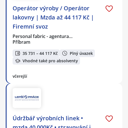
Operátor výroby / Operátor
lakovny | Mzda až 44 117 Kč |
Firemní svoz
Personal fabric - agentura…
Příbram
35 731 – 44 117 Kč
Plný úvazek
Vhodné také pro absolventy
včerejší
Údržbář výrobních linek •
mzda 40 000Kč • stravování i