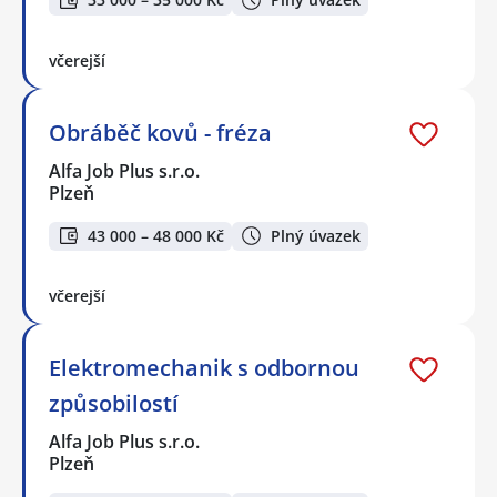
včerejší
Obráběč kovů - fréza
Alfa Job Plus s.r.o.
Plzeň
43 000 – 48 000 Kč
Plný úvazek
včerejší
Elektromechanik s odbornou
způsobilostí
Alfa Job Plus s.r.o.
Plzeň