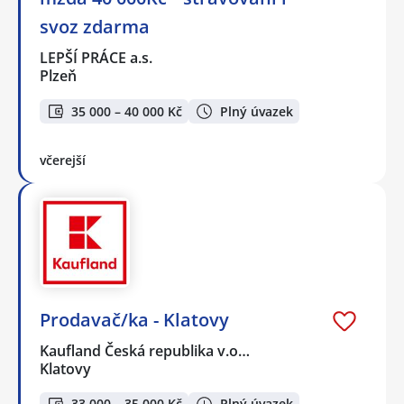
svoz zdarma
LEPŠÍ PRÁCE a.s.
Plzeň
35 000 – 40 000 Kč
Plný úvazek
včerejší
Prodavač/ka - Klatovy
Kaufland Česká republika v.o…
Klatovy
33 000 – 35 000 Kč
Plný úvazek