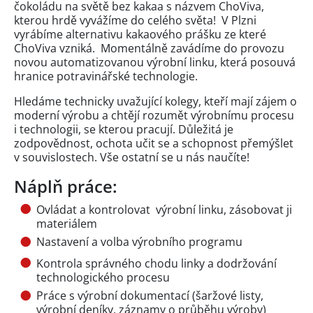
čokoládu na světě bez kakaa s názvem ChoViva,
kterou hrdě vyvážíme do celého světa! V Plzni
vyrábíme alternativu kakaového prášku ze které
ChoViva vzniká. Momentálně zavádíme do provozu
novou automatizovanou výrobní linku, která posouvá
hranice potravinářské technologie.
Hledáme technicky uvažující kolegy, kteří mají zájem o
moderní výrobu a chtějí rozumět výrobnímu procesu
i technologii, se kterou pracují. Důležitá je
zodpovědnost, ochota učit se a schopnost přemýšlet
v souvislostech. Vše ostatní se u nás naučíte!
Náplň práce:
Ovládat a kontrolovat výrobní linku, zásobovat ji
materiálem
Nastavení a volba výrobního programu
Kontrola správného chodu linky a dodržování
technologického procesu
Práce s výrobní dokumentací (šaržové listy,
výrobní deníky, záznamy o průběhu výroby)