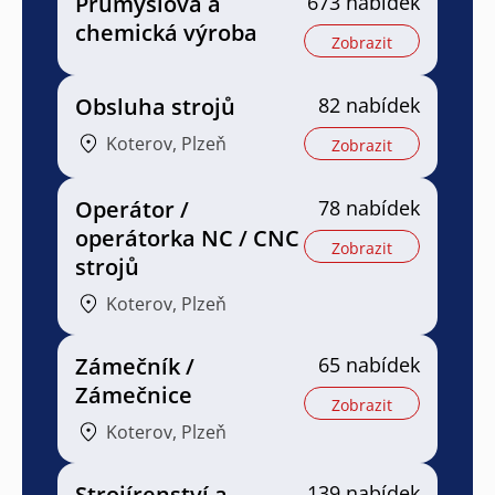
Průmyslová a
673 nabídek
chemická výroba
Zobrazit
Obsluha strojů
82 nabídek
Koterov, Plzeň
Zobrazit
Operátor /
78 nabídek
operátorka NC / CNC
Zobrazit
strojů
Koterov, Plzeň
Zámečník /
65 nabídek
Zámečnice
Zobrazit
Koterov, Plzeň
Strojírenství a
139 nabídek