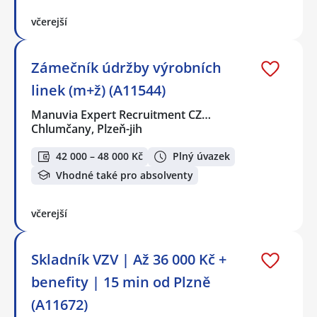
včerejší
Zámečník údržby výrobních
linek (m+ž) (A11544)
Manuvia Expert Recruitment CZ…
Chlumčany, Plzeň-jih
42 000 – 48 000 Kč
Plný úvazek
Vhodné také pro absolventy
včerejší
Skladník VZV | Až 36 000 Kč +
benefity | 15 min od Plzně
(A11672)