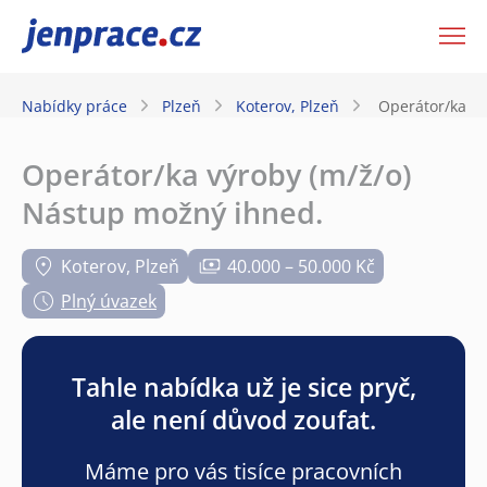
JenPráce.cz
Nabídky práce
Plzeň
Koterov, Plzeň
Operátor/ka vý
Operátor/ka výroby (m/ž/o)
Nástup možný ihned.
Koterov, Plzeň
40.000 – 50.000 Kč
Plný úvazek
Tahle nabídka už je sice pryč,
ale není důvod zoufat.
Máme pro vás tisíce pracovních