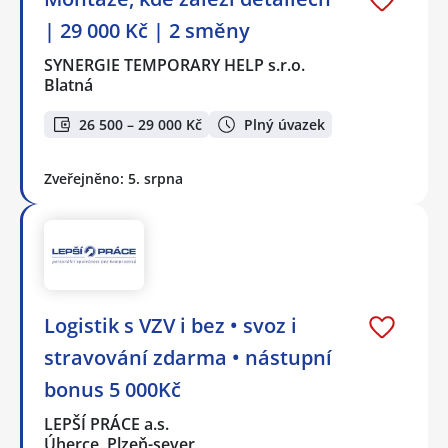
| 29 000 Kč | 2 směny
SYNERGIE TEMPORARY HELP s.r.o.
Blatná
26 500 – 29 000 Kč
Plný úvazek
Zveřejněno: 5. srpna
Logistik s VZV i bez • svoz i
stravování zdarma • nástupní
bonus 5 000Kč
LEPŠÍ PRÁCE a.s.
Úherce, Plzeň-sever