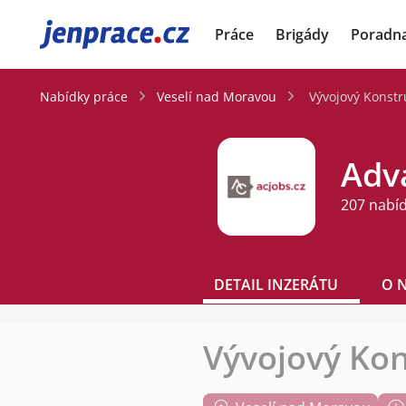
JenPráce.cz
Práce
Brigády
Poradn
Nabídky práce
Veselí nad Moravou
Vývojový Konstr
Adva
207 nabí
DETAIL INZERÁTU
O 
Vývojový Kon