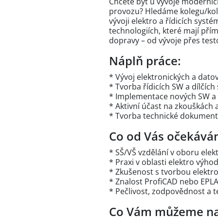
Chcete být u vývoje moderních
provozu? Hledáme kolegu/kole
vývoji elektro a řídicích syst
technologiích, které mají př
dopravy – od vývoje přes test
Náplň práce:
* Vývoj elektronických a dat
* Tvorba řídicích SW a dílčíc
* Implementace nových SW a 
* Aktivní účast na zkouškách 
* Tvorba technické dokument
Co od Vás očekává
* SŠ/VŠ vzdělání v oboru elek
* Praxi v oblasti elektro výho
* Zkušenost s tvorbou elektro
* Znalost ProfiCAD nebo EPL
* Pečlivost, zodpovědnost a 
Co Vám můžeme na