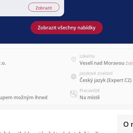
u
Zobrazit
Zobrazit všechny nabídky
Lokalita
.o.
Veselí nad Moravou
Zob
Jazykové znalosti
Český jazyk
(Expert C2)
Pracoviště
stupem možným ihned
Na místě
O 