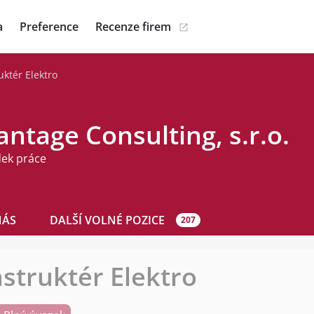
a
Preference
Recenze firem
uktér Elektro
ntage Consulting, s.r.o.
dek práce
NÁS
DALŠÍ VOLNÉ POZICE
207
struktér Elektro