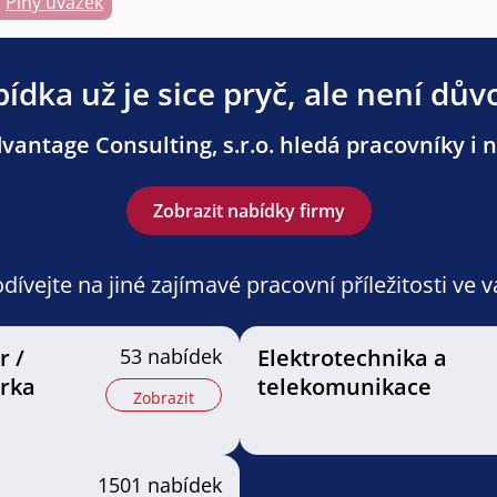
Plný úvazek
ídka už je sice pryč, ale není dův
antage Consulting, s.r.o. hledá pracovníky i n
Zobrazit nabídky firmy
ívejte na jiné zajímavé pracovní příležitosti ve 
r /
53 nabídek
Elektrotechnika a
érka
telekomunikace
Zobrazit
u
1501 nabídek