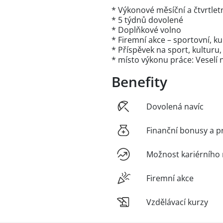
* Výkonové měsíční a čtvrtlet
* 5 týdnů dovolené
* Doplňkové volno
* Firemní akce – sportovní, ku
* Příspěvek na sport, kulturu,
* místo výkonu práce: Veselí
Benefity
Dovolená navíc
Finanční bonusy a p
Možnost kariérního 
Firemní akce
Vzdělávací kurzy