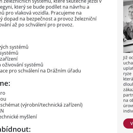
 železničních systémů, které skutečně jezdí v
gyni, který se bude podílet na návrhu a
émů pro vlaková vozidla. Pracujeme na
ímý dopad na bezpečnost a provoz železniční
ování až po schválení pro provoz.
ových systémů
h systémů
Již 
zařízení
ucha
a oživování systémů
upla
ace pro schválení na Drážním úřadu
ryze
kter
me:
dlou
záka
tro
part
dou
na o
schémat (výrobní/technická zařízení)
úrov
AN
indi
technické myšlení
V
bídnout: