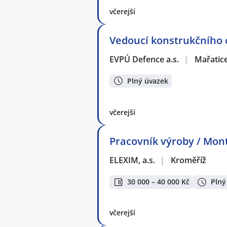
včerejší
Vedoucí konstrukčního 
EVPÚ Defence a.s.
|
Mařatice
Plný úvazek
včerejší
Pracovník výroby / Mon
ELEXIM, a.s.
|
Kroměříž
30 000 – 40 000 Kč
Plný
včerejší