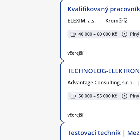
Kvalifikovaný pracovník
ELEXIM, a.s.
|
Kroměříž
40 000 – 60 000 Kč
Plný
včerejší
TECHNOLOG-ELEKTRONIC
Advantage Consulting, s.r.o.
|
50 000 – 55 000 Kč
Plný
včerejší
Testovací technik | Mez