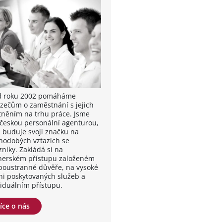
od roku 2002 pomáháme
zečům o zaměstnání s jejich
tněním na trhu práce. Jsme
 českou personální agenturou,
á buduje svoji značku na
hodobých vztazích se
zníky. Zakládá si na
nerském přístupu založeném
boustranné důvěře, na vysoké
ni poskytovaných služeb a
viduálním přístupu.
íce o nás