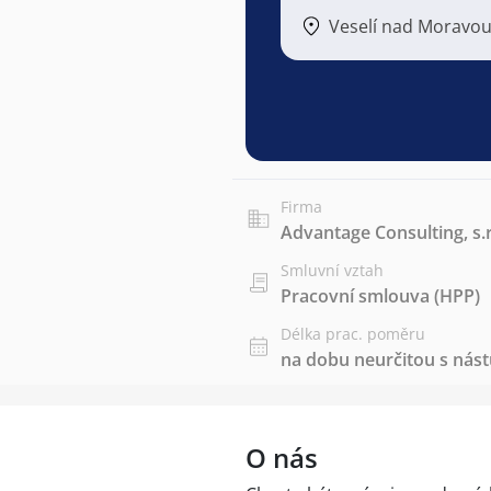
Veselí nad Moravo
Firma
Advantage Consulting, s.r
Smluvní vztah
Pracovní smlouva (HPP)
Délka prac. poměru
na dobu neurčitou s ná
O nás