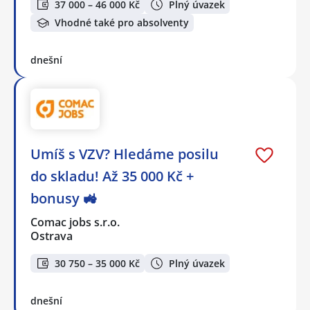
37 000 – 46 000 Kč
Plný úvazek
Vhodné také pro absolventy
dnešní
Umíš s VZV? Hledáme posilu
do skladu! Až 35 000 Kč +
bonusy 🚜
Comac jobs s.r.o.
Ostrava
30 750 – 35 000 Kč
Plný úvazek
dnešní