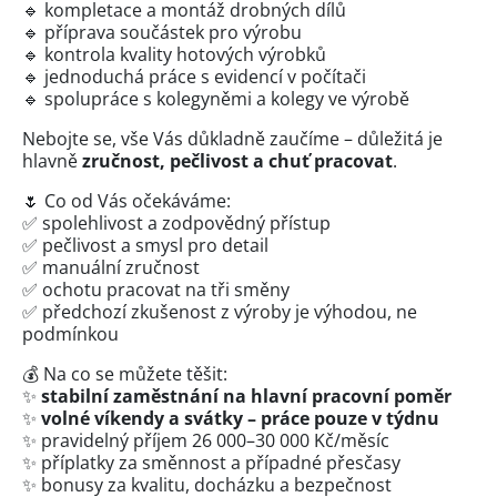
🔹 kompletace a montáž drobných dílů
🔹 příprava součástek pro výrobu
🔹 kontrola kvality hotových výrobků
🔹 jednoduchá práce s evidencí v počítači
🔹 spolupráce s kolegyněmi a kolegy ve výrobě
Nebojte se, vše Vás důkladně zaučíme – důležitá je
hlavně
zručnost, pečlivost a chuť pracovat
.
🌷 Co od Vás očekáváme:
✅ spolehlivost a zodpovědný přístup
✅ pečlivost a smysl pro detail
✅ manuální zručnost
✅ ochotu pracovat na tři směny
✅ předchozí zkušenost z výroby je výhodou, ne
podmínkou
💰 Na co se můžete těšit:
✨
stabilní zaměstnání na hlavní pracovní poměr
✨
volné víkendy a svátky – práce pouze v týdnu
✨ pravidelný příjem 26 000–30 000 Kč/měsíc
✨ příplatky za směnnost a případné přesčasy
✨ bonusy za kvalitu, docházku a bezpečnost