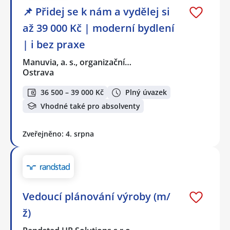
📌 Přidej se k nám a vydělej si
až 39 000 Kč | moderní bydlení
| i bez praxe
Manuvia, a. s., organizační…
Ostrava
36 500 – 39 000 Kč
Plný úvazek
Vhodné také pro absolventy
Zveřejněno: 4. srpna
Vedoucí plánování výroby (m/
ž)