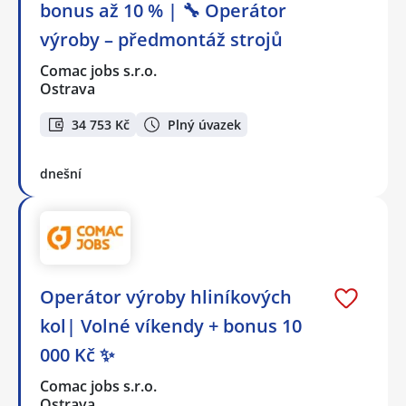
bonus až 10 % | 🔧 Operátor
výroby – předmontáž strojů
Comac jobs s.r.o.
Ostrava
34 753 Kč
Plný úvazek
dnešní
Operátor výroby hliníkových
kol| Volné víkendy + bonus 10
000 Kč ✨
Comac jobs s.r.o.
Ostrava