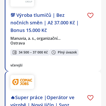
💯 Výroba tlumičů | Bez
nočních směn | Až 37.000 Kč |
Bonus 15.000 Kč
Manuvia, a. s., organizační…
Ostrava
34 500 – 37 000 Kč
Plný úvazek
včerejší
🔥Super práce |Operátor ve
výrobě | Nový Jičín | Svoz