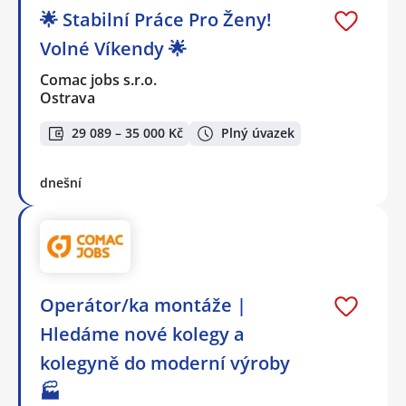
🌟 Stabilní Práce Pro Ženy!
Volné Víkendy 🌟
Comac jobs s.r.o.
Ostrava
29 089 – 35 000 Kč
Plný úvazek
dnešní
Operátor/ka montáže |
Hledáme nové kolegy a
kolegyně do moderní výroby
🏭