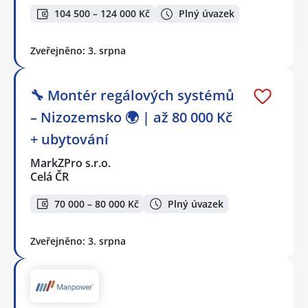
104 500 – 124 000 Kč
Plný úvazek
Zveřejněno: 3. srpna
🔧 Montér regálových systémů
– Nizozemsko 🌍 | až 80 000 Kč
+ ubytování
MarkZPro s.r.o.
Celá ČR
70 000 – 80 000 Kč
Plný úvazek
Zveřejněno: 3. srpna