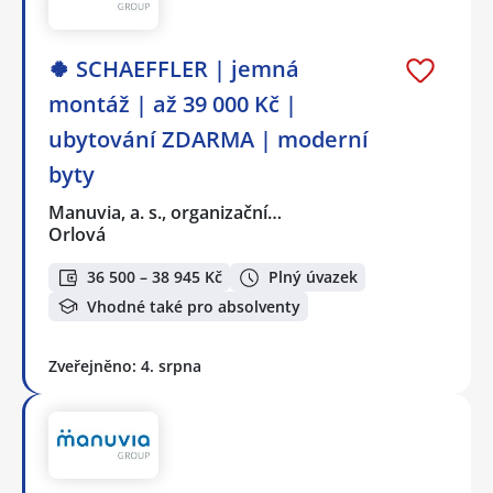
🍀 SCHAEFFLER | jemná
montáž | až 39 000 Kč |
ubytování ZDARMA | moderní
byty
Manuvia, a. s., organizační…
Orlová
36 500 – 38 945 Kč
Plný úvazek
Vhodné také pro absolventy
Zveřejněno: 4. srpna