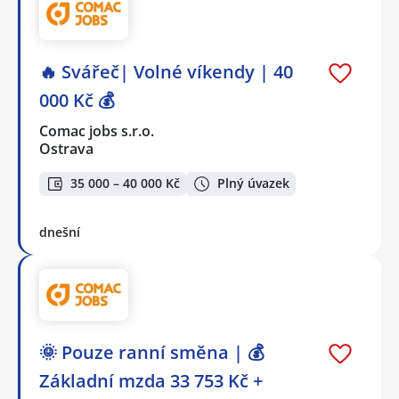
🔥 Svářeč| Volné víkendy | 40
000 Kč 💰
Comac jobs s.r.o.
Ostrava
35 000 – 40 000 Kč
Plný úvazek
dnešní
🌞 Pouze ranní směna | 💰
Základní mzda 33 753 Kč +