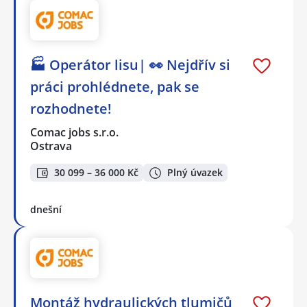
🏭 Operátor lisu| 👀 Nejdřív si
práci prohlédnete, pak se
rozhodnete!
Comac jobs s.r.o.
Ostrava
30 099 – 36 000 Kč
Plný úvazek
dnešní
Montáž hydraulických tlumičů