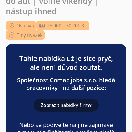
do aut | volné víkendy |
nástup ihned
Ostrava
26.000 – 30.000 Kč
Plný úvazek
Tahle nabídka už je sice pryč,
ale není důvod zoufat.
Společnost Comac jobs s.r.o. hledá
pracovníky i na další pozice:
Zobrazit nabídky firmy
Nebo se podívejte na jiné zajímavé