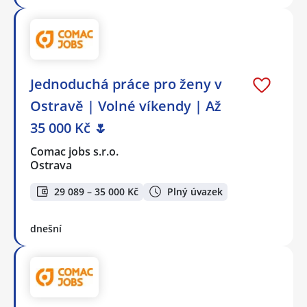
Jednoduchá práce pro ženy v
Ostravě | Volné víkendy | Až
35 000 Kč 🌷
Comac jobs s.r.o.
Ostrava
29 089 – 35 000 Kč
Plný úvazek
dnešní