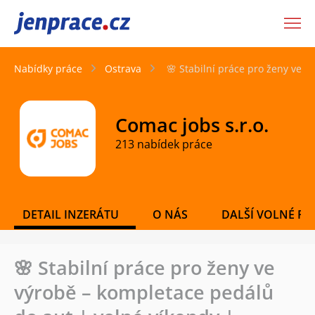
JenPráce.cz
Nabídky práce
Ostrava
🌸 Stabilní práce pro ženy ve 
Comac jobs s.r.o.
213 nabídek práce
DETAIL INZERÁTU
O NÁS
DALŠÍ VOLNÉ PO
🌸 Stabilní práce pro ženy ve
výrobě – kompletace pedálů