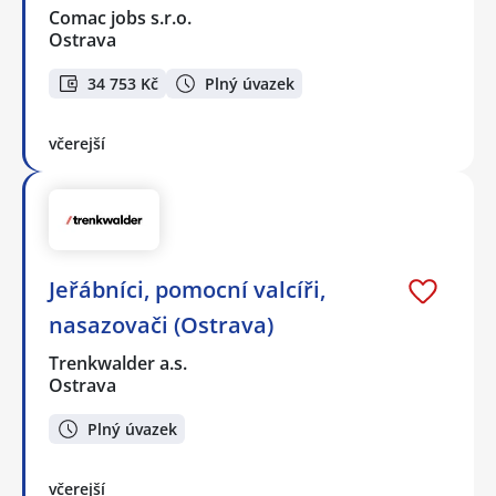
Comac jobs s.r.o.
Ostrava
34 753 Kč
Plný úvazek
včerejší
Jeřábníci, pomocní valcíři,
nasazovači (Ostrava)
Trenkwalder a.s.
Ostrava
Plný úvazek
včerejší