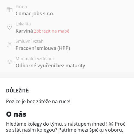
Firma
Comac jobs s.r.o.
Lokalita
Karviná
Zobrazit na mapě
Smluvní vztah
Pracovní smlouva (HPP)
Minimální vzdělání
Odborné vyučení bez maturity
DŮLEŽITÉ:
Pozice je bez zátěže na ruce!
O nás
Hledáme kolegy do týmu, s nástupem ihned ! 😀 Proč
se stát naším kolegou? Patříme mezi špičku v oboru,