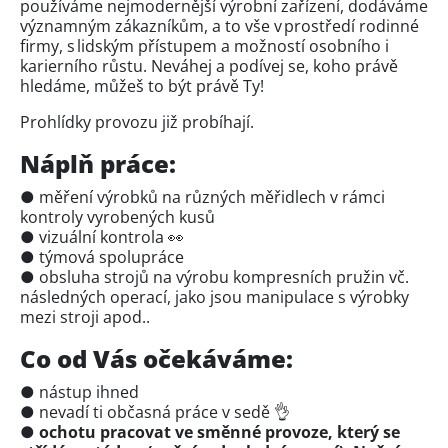
používáme nejmodernější výrobní zařízení, dodáváme
významným zákazníkům, a to vše v prostředí rodinné
firmy, s lidským přístupem a možností osobního i
karierního růstu. Neváhej a podívej se, koho právě
hledáme, můžeš to být právě Ty!
Prohlídky provozu již probíhají.
Náplň práce:
● měření výrobků na různých měřidlech v rámci
kontroly vyrobených kusů
● vizuální kontrola 👀
● týmová spolupráce
● obsluha strojů na výrobu kompresních pružin vč.
následných operací, jako jsou manipulace s výrobky
mezi stroji apod..
Co od Vás očekáváme:
● nástup ihned
● nevadí ti občasná práce v sedě 👌
●
ochotu pracovat ve směnné provoze, který se