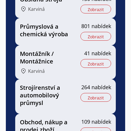
Karviná
Zobrazit
Průmyslová a
801 nabídek
chemická výroba
Zobrazit
Montážník /
41 nabídek
Montážnice
Zobrazit
Karviná
Strojírenství a
264 nabídek
automobilový
Zobrazit
průmysl
Obchod, nákup a
109 nabídek
prodej zboží