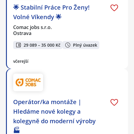
🌟 Stabilní Práce Pro Ženy!
Volné Víkendy 🌟
Comac jobs s.r.o.
Ostrava
29 089 – 35 000 Kč
Plný úvazek
včerejší
Operátor/ka montáže |
Hledáme nové kolegy a
kolegyně do moderní výroby
🏭