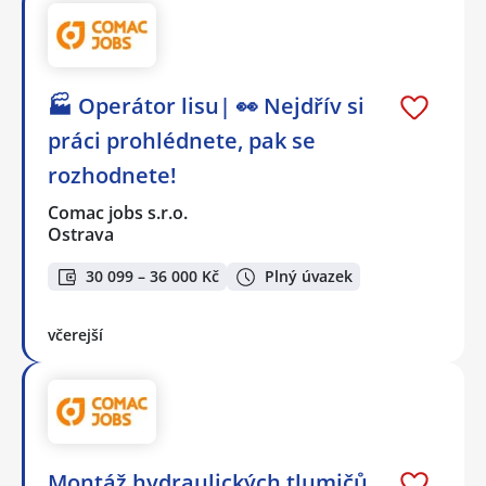
🏭 Operátor lisu| 👀 Nejdřív si
práci prohlédnete, pak se
rozhodnete!
Comac jobs s.r.o.
Ostrava
30 099 – 36 000 Kč
Plný úvazek
včerejší
Montáž hydraulických tlumičů