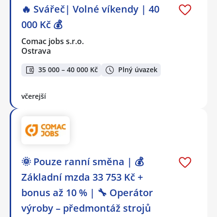
🔥 Svářeč| Volné víkendy | 40
000 Kč 💰
Comac jobs s.r.o.
Ostrava
35 000 – 40 000 Kč
Plný úvazek
včerejší
🌞 Pouze ranní směna | 💰
Základní mzda 33 753 Kč +
bonus až 10 % | 🔧 Operátor
výroby – předmontáž strojů