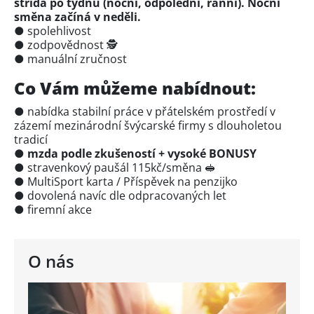
střídá po týdnu (noční, odpolední, ranní). Noční
směna začíná v neděli.
● spolehlivost
● zodpovědnost 🕵️
● manuální zručnost
Co Vám můžeme nabídnout:
● nabídka stabilní práce v přátelském prostředí v
zázemí mezinárodní švýcarské firmy s dlouholetou
tradicí
● mzda podle zkušeností + vysoké BONUSY
● stravenkový paušál 115kč/směna 🥪
● MultiSport karta / Příspěvek na penzijko
● dovolená navíc dle odpracovaných let
● firemní akce
O nás