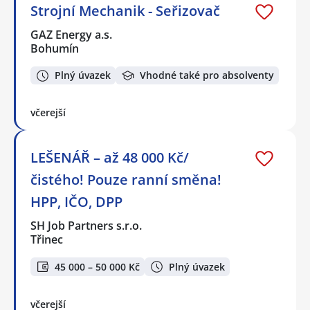
Strojní Mechanik - Seřizovač
GAZ Energy a.s.
Bohumín
Plný úvazek
Vhodné také pro absolventy
včerejší
LEŠENÁŘ – až 48 000 Kč/
čistého! Pouze ranní směna!
HPP, IČO, DPP
SH Job Partners s.r.o.
Třinec
45 000 – 50 000 Kč
Plný úvazek
včerejší