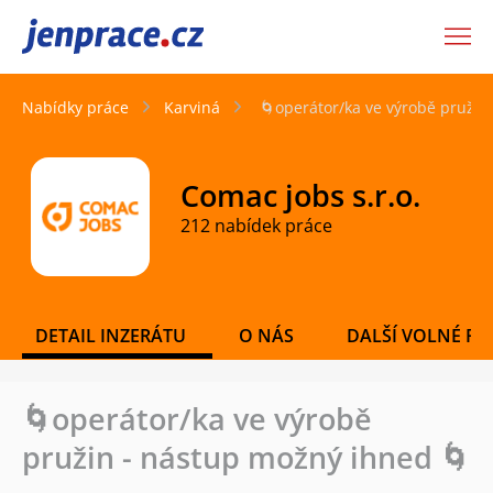
JenPráce.cz
Nabídky práce
Karviná
🌀operátor/ka ve výrobě pružin
Comac jobs s.r.o.
212 nabídek práce
DETAIL INZERÁTU
O NÁS
DALŠÍ VOLNÉ PO
🌀operátor/ka ve výrobě
pružin - nástup možný ihned 🌀