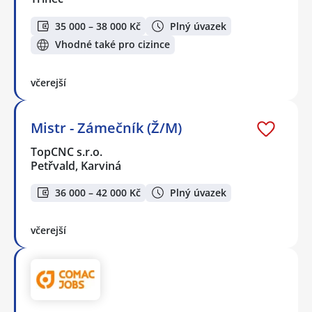
35 000 – 38 000 Kč
Plný úvazek
Vhodné také pro cizince
včerejší
Mistr - Zámečník (Ž/M)
TopCNC s.r.o.
Petřvald, Karviná
36 000 – 42 000 Kč
Plný úvazek
včerejší