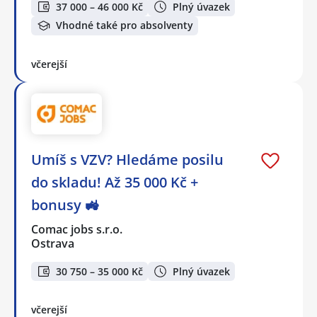
37 000 – 46 000 Kč
Plný úvazek
Vhodné také pro absolventy
včerejší
Umíš s VZV? Hledáme posilu
do skladu! Až 35 000 Kč +
bonusy 🚜
Comac jobs s.r.o.
Ostrava
30 750 – 35 000 Kč
Plný úvazek
včerejší