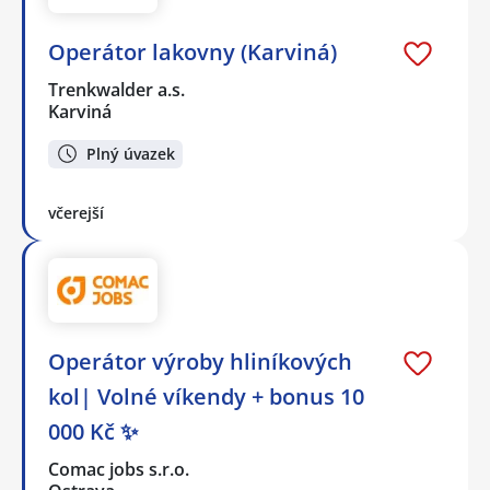
Operátor lakovny (Karviná)
Trenkwalder a.s.
Karviná
Plný úvazek
včerejší
Operátor výroby hliníkových
kol| Volné víkendy + bonus 10
000 Kč ✨
Comac jobs s.r.o.