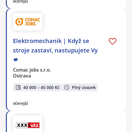
včerejší
Elektromechanik | Když se
stroje zastaví, nastupujete Vy
🫵
Comac jobs s.r.o.
Ostrava
40 000 – 45 000 Kč
Plný úvazek
včerejší