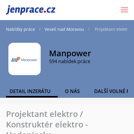
JenPráce.cz
Nabídky práce
Veselí nad Moravou
Projektant elektro 
Manpower
594 nabídek práce
DETAIL INZERÁTU
O NÁS
DALŠÍ VOLNÉ PO
Projektant elektro /
Konstruktér elektro -