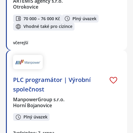
ARTEMIS agency s.r.o.
Otrokovice
70 000 – 76 000 Kč
Plný úvazek
Vhodné také pro cizince
včerejší
PLC programátor | Výrobní
společnost
ManpowerGroup s.r.o.
Horní Bojanovice
Plný úvazek
Zveřejněno: 7. srpna