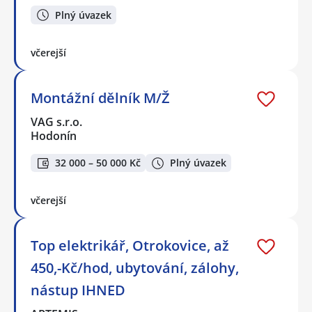
Plný úvazek
včerejší
Montážní dělník M/Ž
VAG s.r.o.
Hodonín
32 000 – 50 000 Kč
Plný úvazek
včerejší
Top elektrikář, Otrokovice, až
450,-Kč/hod, ubytování, zálohy,
nástup IHNED