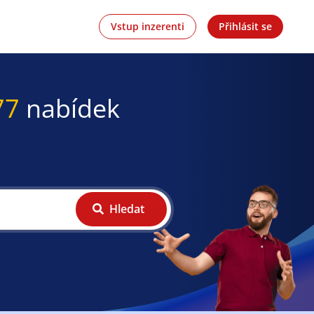
Vstup inzerenti
Přihlásit se
77
nabídek
Hledat