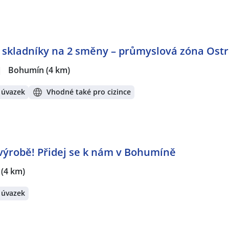
ka
,
Obráběč / Obráběčka
,
Opravář / Opravářka
,
Operátor / 
gramátor / programátorka NC / CNC / PLC strojů a zařízení
čka ve strojírenství
,
Technolog / technoložka ve strojírenstv
hnička výroby
,
Elektrotechnik / Elektrotechnička
,
Elektrikář / 
echnická dokumentace a komunikace
a skladníky na 2 směny – průmyslová zóna Ost
rátech:
|
Bohumín
(4 km)
viná
,
Bohumín
,
Hrušov, Ostrava
,
Ostrava
,
Havířov
,
Karviná
,
 úvazek
Vhodné také pro cizince
e výrobě! Přidej se k nám v Bohumíně
(4 km)
 úvazek