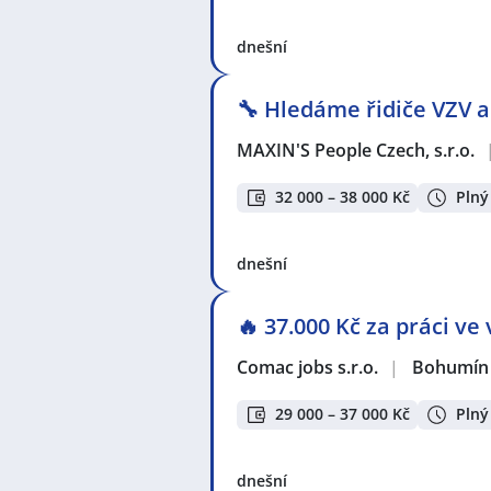
Montážnice
,
Nástrojář / Nástrojář
Operátor / operátorka výroby
,
Pro
dnešní
Svářeč / Svářečka
,
Technik / techni
průmyslové výroby
,
Technik / tec
technička
,
Aranžér / Aranžérka
,
T
🔧 Hledáme řidiče VZV 
Seznam lokalit v zobrazených inze
MAXIN'S People Czech, s.r.o.
Frýdek-Místek
,
Petřvald, okres Kar
32 000 – 38 000 Kč
Plný
dnešní
🔥 37.000 Kč za práci v
Comac jobs s.r.o.
|
Bohumín
29 000 – 37 000 Kč
Plný
dnešní