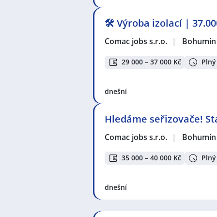
🛠️ Výroba izolací | 37.
Comac jobs s.r.o.
|
Bohumín
29 000 – 37 000 Kč
Plný
dnešní
Hledáme seřizovače! Sta
Comac jobs s.r.o.
|
Bohumín
35 000 – 40 000 Kč
Plný
dnešní