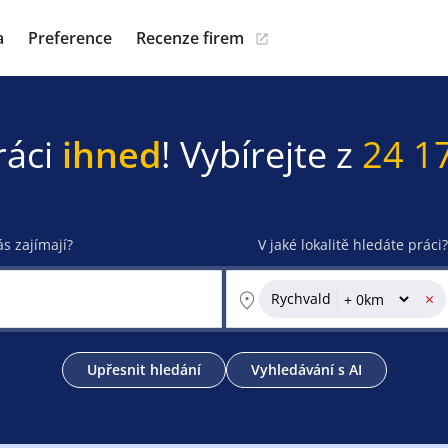
a
Preference
Recenze firem
ráci
ihned
! Vybírejte z
24 1
ás zajímají?
V jaké lokalitě hledáte práci?
×
Rychvald
Upřesnit hledání
Vyhledávání s AI