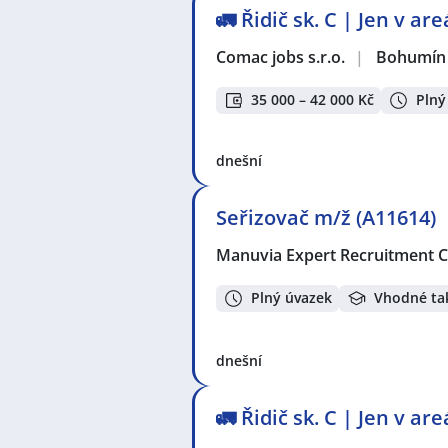
🚛 Řidič sk. C | Jen v a
Comac jobs s.r.o.
|
Bohumín
35 000 – 42 000 Kč
Plný
dnešní
Seřizovač m/ž (A11614)
Manuvia Expert Recruitment CZ
Plný úvazek
Vhodné ta
dnešní
🚛 Řidič sk. C | Jen v a