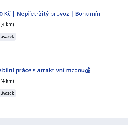
000 Kč | Nepřetržitý provoz | Bohumín
(4 km)
 úvazek
bilní práce s atraktivní mzdou💰
(4 km)
 úvazek