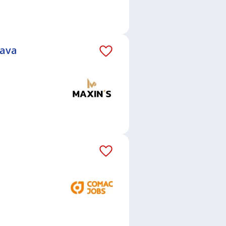
operátorka NC / CNC strojů
,
,
Soustružník / Soustružnice
,
í
,
Operátor / operátorka
Elektrikářka
,
Servisní technik /
rava
Hrabová, Ostrava