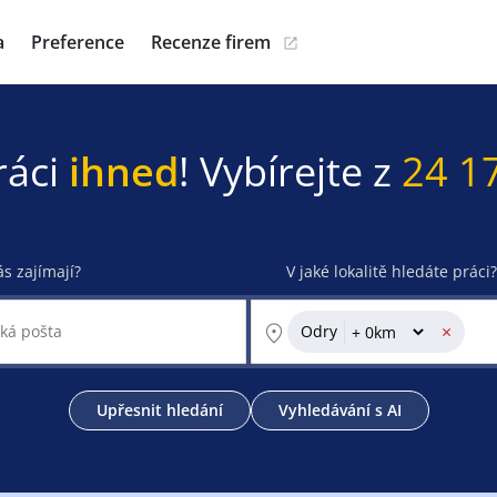
a
Preference
Recenze firem
ráci
ihned
! Vybírejte z
24 1
ás zajímají?
V jaké lokalitě hledáte práci?
×
Odry
Upřesnit hledání
Vyhledávání s AI