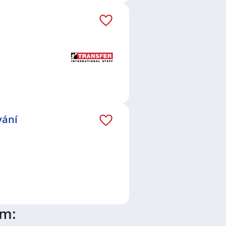
vání
ím: