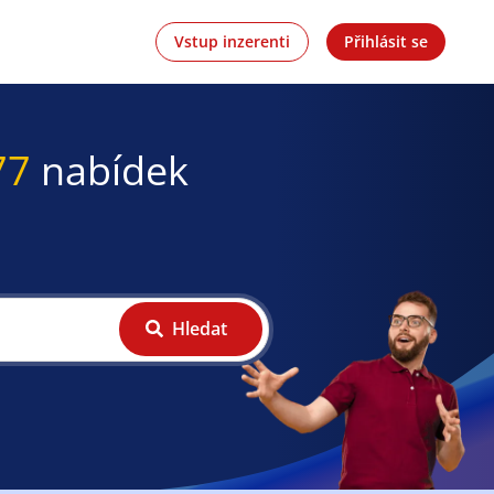
Vstup inzerenti
Přihlásit se
77
nabídek
Hledat