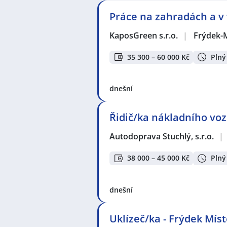
Práce na zahradách a v
KaposGreen s.r.o.
|
Frýdek-
35 300 – 60 000 Kč
Plný
dnešní
Řidič/ka nákladního voz
Autodoprava Stuchlý, s.r.o.
|
38 000 – 45 000 Kč
Plný
dnešní
Uklízeč/ka - Frýdek Mís