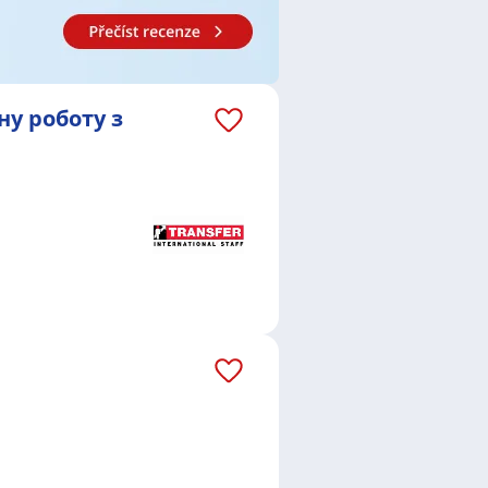
CNC / PLC strojů a zařízení
,
nstruktérka
,
Elektrotechnik /
ktrikář / Elektrikářka
,
Servisní
echnik / technička automatizace
ну роботу з
setín
,
Vítkovice, Ostrava
,
Fulnek
,