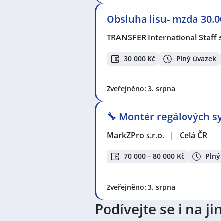
Obsluha lisu- mzda 30.
TRANSFER International Staff s
30 000 Kč
Plný úvazek
Zveřejněno: 3. srpna
🔧 Montér regálových sy
MarkZPro s.r.o.
|
Celá ČR
70 000 – 80 000 Kč
Plný
Zveřejněno: 3. srpna
Podívejte se i na 