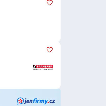
áš email dostávejte aktuální
d zahraniční právnické osoby
,
endia s.r.o.
,
MarkZPro s.r.o.
,
ol. s r.o.
,
TopCNC s.r.o.
,
FULCO
,
RIXO a.s.
,
Comac jobs s.r.o.
,
 s.r.o.
,
Správa železnic, státní
 Consulting, s.r.o.
,
SAFE LOGIC
Job Partners s.r.o.
,
Česká
,
Ptáček - velkoobchod, a.s.
,
RIGHT
oldingu ČSOB
,
Česká pošta, s.p.
ce
,
Telefonní operátor /
čka
,
Bankovní specialista /
poradkyně
,
Specialista /
Seřizovač / seřizovačka strojů
,
ednice
,
Klempíř / Klempířka
,
Svářeč / Svářečka
,
Operátor /