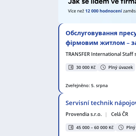
operátorka NC / CNC strojů
,
Operá
Technik / technička ve strojírenstv
Elektrotechnička
,
Elektromechanik
technik / technička
,
Řezník a uzen
Обслуговування пресу
Seznam lokalit v zobrazených inze
Celá ČR
,
Odry
,
Frýdek-Místek
,
Ostr
фірмовим житлом – за
Starojická Lhota, Starý Jičín
,
Potšt
TRANSFER International Staff s
30 000 Kč
Plný úvazek
Zveřejněno: 5. srpna
Servisní technik nápoj
Provendia s.r.o.
|
Celá ČR
45 000 – 60 000 Kč
Plný