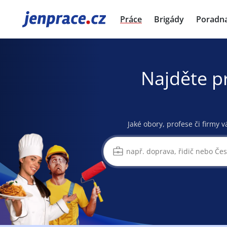
JenPráce.cz
Práce
Brigády
Poradn
Najděte p
Jaké obory, profese či firmy v