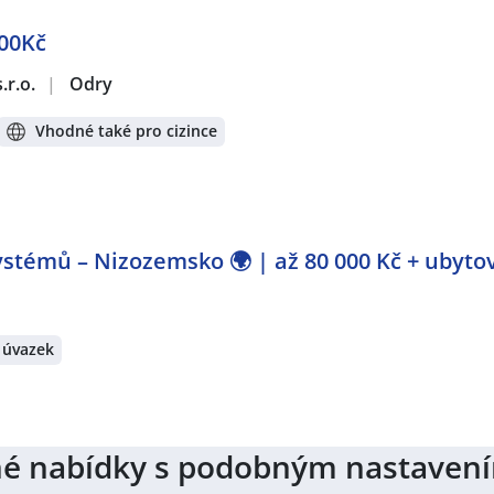
000Kč
.r.o.
|
Odry
Vhodné také pro cizince
stémů – Nizozemsko 🌍 | až 80 000 Kč + ubyto
 úvazek
jiné nabídky s podobným nastaven