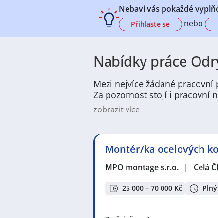
Nebaví vás pokaždé vyplňo
nebo
Přihlaste se
Nabídky práce Odry
Mezi nejvíce žádané pracovní p
Za pozornost stojí i pracovní
zobrazit více
Práce v Odry nabízí pestrou škálu 
stavebnictví, logistika a obchod, t
pracovníci. Větší zastoupení mají 
Montér/ka ocelových kon
servisní pracovníky. Uchazeči najd
Odry jsou městem s příjemnou atm
MPO montage s.r.o.
|
Celá Č
aktivit. Okolní příroda, cyklostez
méně hektický než ve větších měs
25 000 – 70 000 Kč
Plný
jednotlivce.
Z profesního pohledu mají Odry výz