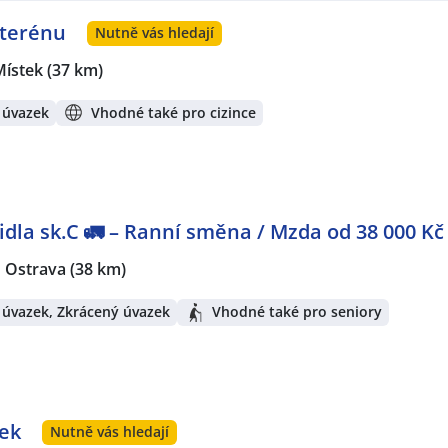
 terénu
Nutně vás hledají
Místek
(37 km)
 úvazek
Vhodné také pro cizince
idla sk.C 🚛 – Ranní směna / Mzda od 38 000 Kč
Ostrava
(38 km)
 úvazek, Zkrácený úvazek
Vhodné také pro seniory
tek
Nutně vás hledají