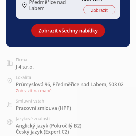
Předměřice nad
Labem
Zobrazit
Zobrazit všechny nabídky
Firma
J 4 s.r.o.
Lokalita
Průmyslová 96, Předměřice nad Labem, 503 02
Zobrazit na mapě
Smluvní vztah
Pracovní smlouva (HPP)
Jazykové znalosti
Anglický jazyk
(Pokročilý B2)
Český jazyk
(Expert C2)