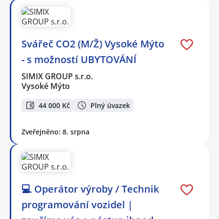
Svářeč CO2 (M/Ž) Vysoké Mýto
- s možností UBYTOVÁNÍ
SIMIX GROUP s.r.o.
Vysoké Mýto
44 000 Kč
Plný úvazek
Zveřejněno: 8. srpna
💻 Operátor výroby / Technik
programování vozidel |