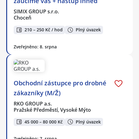
zaučíme vás + nástup ihned
SIMIX GROUP s.r.o.
Choceň
210 – 250 Kč / hod
Plný úvazek
Zveřejněno: 8. srpna
Obchodní zástupce pro drobné
zákazníky (M/Ž)
RKO GROUP a.s.
Pražské Předměstí, Vysoké Mýto
45 000 – 80 000 Kč
Plný úvazek
Zveřejněno: 7. srpna