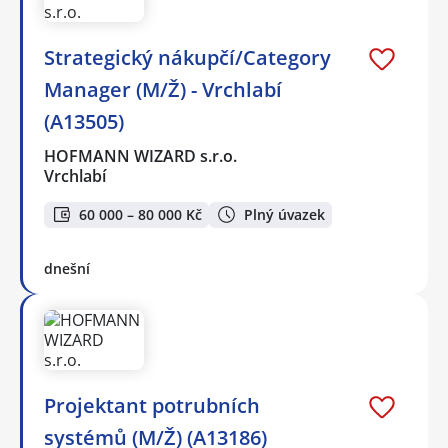
Strategický nákupčí/Category
Manager (M/Ž) - Vrchlabí
(A13505)
HOFMANN WIZARD s.r.o.
Vrchlabí
60 000 – 80 000 Kč
Plný úvazek
dnešní
Projektant potrubních
systémů (M/Ž) (A13186)