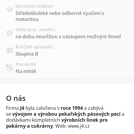
Minimální vzdělání
Středoškolské nebo odborné vyučení s
maturitou
Délka prac. poměru
na dobu neurčitou s nástupem možným ihned
Řidičské oprávnění
Skupina B
Pracoviště
Na místě
O nás
Firma
J4
byla založena v
roce 1994
a zabývá
se
vývojem a výrobou pekařských pásových pecí
a
dodávkami kompletních
výrobních linek pro
pekárny a cukrárny
. Web: www.j4.cz