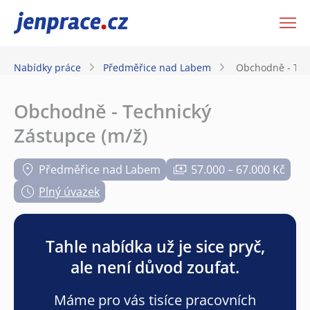
JenPráce.cz
Nabídky práce
Předměřice nad Labem
Obchodně - Tec
Obchodně - Technický
Zástupce (m/ž)
Předměřice nad Labem
57.000 – 67.000 Kč
Plný úvazek
Tahle nabídka už je sice pryč,
ale není důvod zoufat.
Máme pro vás tisíce pracovních