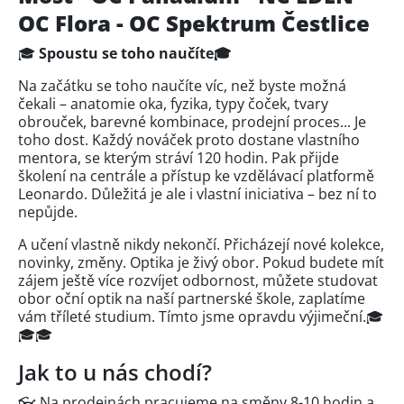
OC Flora - OC Spektrum Čestlice
🎓
Spoustu se toho naučíte🎓
Na začátku se toho naučíte víc, než byste možná
čekali – anatomie oka, fyzika, typy čoček, tvary
obrouček, barevné kombinace, prodejní proces... Je
toho dost. Každý nováček proto dostane vlastního
mentora, se kterým stráví 120 hodin. Pak přijde
školení na centrále a přístup ke vzdělávací platformě
Leonardo. Důležitá je ale i vlastní iniciativa – bez ní to
nepůjde.
A učení vlastně nikdy nekončí. Přicházejí nové kolekce,
novinky, změny. Optika je živý obor. Pokud budete mít
zájem ještě více rozvíjet odbornost, můžete studovat
obor oční optik na naší partnerské škole, zaplatíme
vám tříleté studium. Tímto jsme opravdu výjimeční.🎓
🎓🎓
Jak to u nás chodí?
👓 Na prodejnách pracujeme na směny 8-10 hodin a