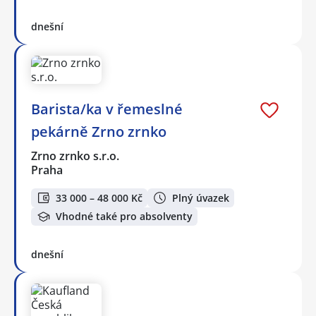
dnešní
Barista/ka v řemeslné
pekárně Zrno zrnko
Zrno zrnko s.r.o.
Praha
33 000 – 48 000 Kč
Plný úvazek
Vhodné také pro absolventy
dnešní