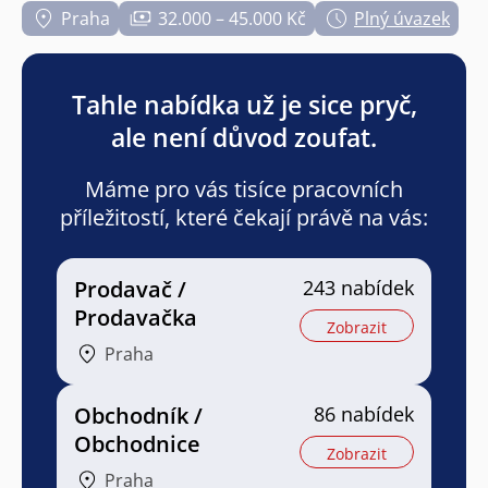
Praha
32.000 – 45.000 Kč
Plný úvazek
Tahle nabídka už je sice pryč,
ale není důvod zoufat.
Máme pro vás tisíce pracovních
příležitostí, které čekají právě na vás:
Prodavač /
243 nabídek
Prodavačka
Zobrazit
Praha
Obchodník /
86 nabídek
Obchodnice
Zobrazit
Praha