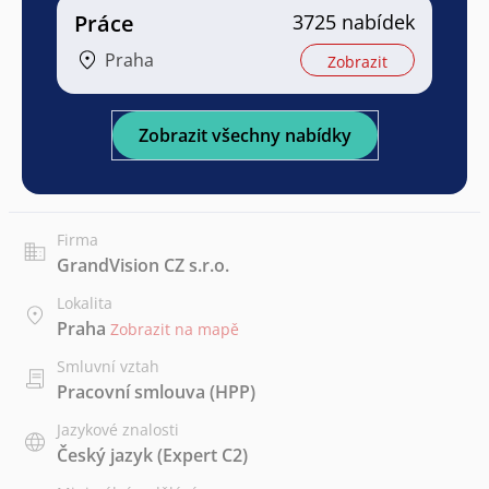
Práce
3725 nabídek
Praha
Zobrazit
Zobrazit všechny nabídky
Firma
GrandVision CZ s.r.o.
Lokalita
Praha
Zobrazit na mapě
Smluvní vztah
Pracovní smlouva (HPP)
Jazykové znalosti
Český jazyk
(Expert C2)