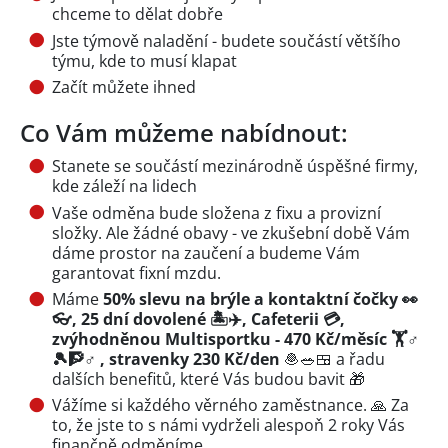
chceme to dělat dobře
Jste týmově naladění - budete součástí většího
týmu, kde to musí klapat
Začít můžete ihned
Co Vám můžeme nabídnout:
Stanete se součástí mezinárodně úspěšné firmy,
kde záleží na lidech
Vaše odměna bude složena z fixu a provizní
složky. Ale žádné obavy - ve zkušební době Vám
dáme prostor na zaučení a budeme Vám
garantovat fixní mzdu.
Máme
50% slevu na brýle a kontaktní čočky 👀
👓, 25 dní dovolené 🏝✈, Cafeterii 💳,
zvýhodněnou Multisportku - 470 Kč/měsíc 🏋️♂️
🎾🧗♂️ , stravenky 230 Kč/den
🧆🥗🍱 a řadu
dalších benefitů, které Vás budou bavit 🎁
Vážíme si každého věrného zaměstnance. 🙏 Za
to, že jste to s námi vydrželi alespoň 2 roky Vás
finančně odměníme