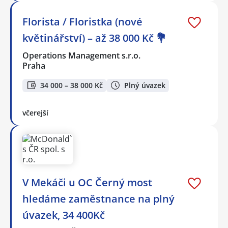
Florista / Floristka (nové
květinářství) – až 38 000 Kč 💐
Operations Management s.r.o.
Praha
34 000 – 38 000 Kč
Plný úvazek
včerejší
V Mekáči u OC Černý most
hledáme zaměstnance na plný
úvazek, 34 400Kč