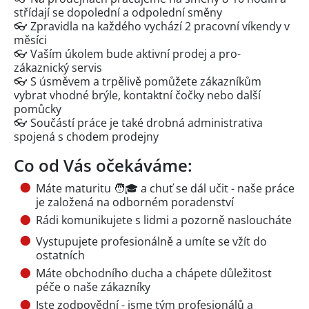
střídají se dopolední a odpolední směny
👓 Zpravidla na každého vychází 2 pracovní víkendy v
měsíci
👓 Vaším úkolem bude aktivní prodej a pro-
zákaznický servis
👓 S úsměvem a trpělivě pomůžete zákazníkům
vybrat vhodné brýle, kontaktní čočky nebo další
pomůcky
👓 Součástí práce je také drobná administrativa
spojená s chodem prodejny
Co od Vás očekáváme:
Máte maturitu 🧑🎓 a chuť se dál učit - naše práce
je založená na odborném poradenství
Rádi komunikujete s lidmi a pozorně nasloucháte
Vystupujete profesionálně a umíte se vžít do
ostatních
Máte obchodního ducha a chápete důležitost
péče o naše zákazníky
Jste zodpovědní - jsme tým profesionálů a