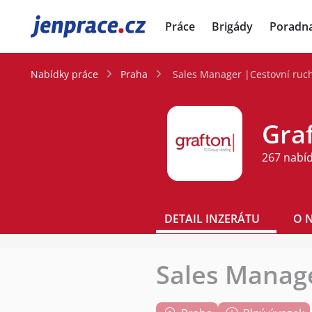
JenPráce.cz
Práce
Brigády
Poradn
Nabídky práce
Praha
Sales Manager |Cestovní ruch/
Graf
267 nabí
DETAIL INZERÁTU
O 
Sales Manage