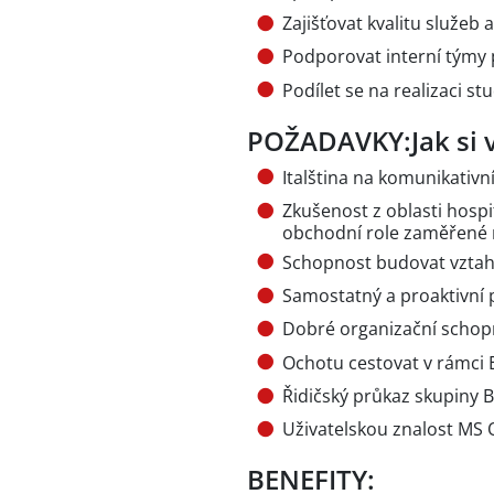
Zajišťovat kvalitu služeb 
Podporovat interní týmy p
Podílet se na realizaci st
POŽADAVKY:Jak si 
Italština na komunikativní
Zkušenost z oblasti hospi
obchodní role zaměřené 
Schopnost budovat vztahy
Samostatný a proaktivní 
Dobré organizační schopno
Ochotu cestovat v rámci 
Řidičský průkaz skupiny B
Uživatelskou znalost MS 
BENEFITY: