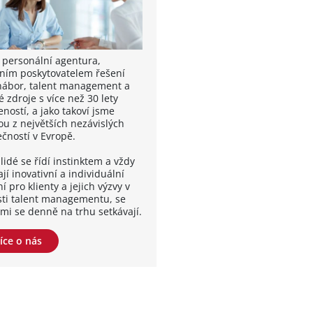
 personální agentura,
ním poskytovatelem řešení
nábor, talent management a
é zdroje s více než 30 lety
ností, a jako takoví jsme
ou z největších nezávislých
ečností v Evropě.
lidé se řídí instinktem a vždy
jí inovativní a individuální
í pro klienty a jejich výzvy v
sti talent managementu, se
ými se denně na trhu setkávají.
íce o nás