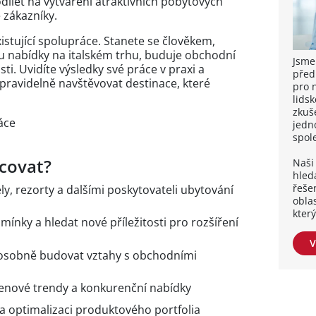
podílet na vytváření atraktivních pobytových
 zákazníky.
stující spolupráce. Stanete se člověkem,
bu nabídky na italském trhu, buduje obchodní
Jsme
sti. Uvidíte výsledky své práce v praxi a
před
ravidelně navštěvovat destinace, které
pro 
lidsk
zkuše
áce
jedn
spol
covat?
Naši 
hleda
řešen
ly, rezorty a dalšími poskytovateli ubytování
obla
kter
ínky a hledat nové příležitosti pro rozšíření
V
 osobně budovat vztahy s obchodními
cenové trendy a konkurenční nabídky
a optimalizaci produktového portfolia