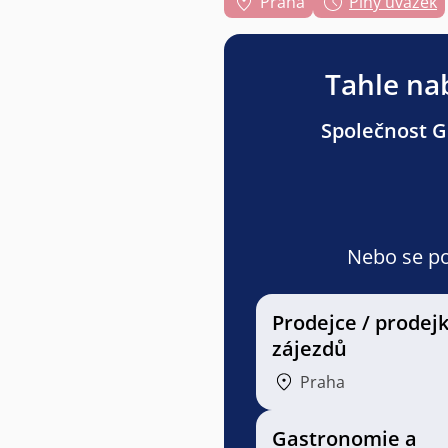
Praha
Plný úvazek
Tahle nab
Společnost Gr
Nebo se pod
Prodejce / prodej
zájezdů
Praha
Gastronomie a