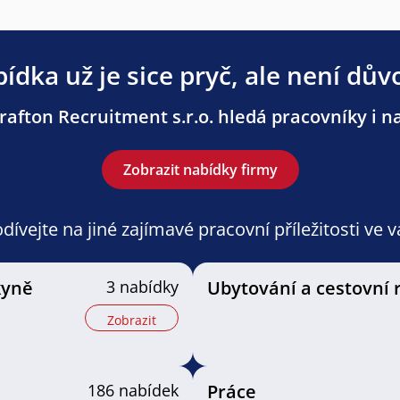
ídka už je sice pryč, ale není dův
afton Recruitment s.r.o. hledá pracovníky i na
Zobrazit nabídky firmy
ívejte na jiné zajímavé pracovní příležitosti ve 
kyně
3 nabídky
Ubytování a cestovní 
Zobrazit
186 nabídek
Práce