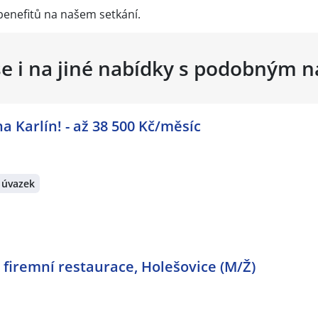
benefitů na našem setkání.
se i na jiné nabídky s podobným 
a Karlín! - až 38 500 Kč/měsíc
 úvazek
firemní restaurace, Holešovice (M/Ž)