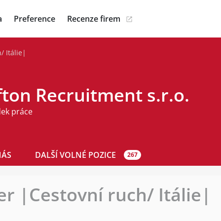
a
Preference
Recenze firem
 Itálie|
ton Recruitment s.r.o.
dek práce
NÁS
DALŠÍ VOLNÉ POZICE
267
r |Cestovní ruch/ Itálie|