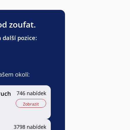
od zoufat.
 další pozice:
vašem okolí:
ruch
746 nabídek
Zobrazit
3798 nabídek