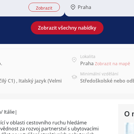
Praha
Zobrazit
Zobrazit všechny nabídky
Lokalita
.
Praha
Zobrazit na mapě
Minimální vzdělání
ilý C1)
,
Italský jazyk
(Velmi
Středoškolské nebo od
 Itálie|
O 
ící v oblasti cestovního ruchu hledáme
vědnost za rozvoj partnerství s ubytovacími