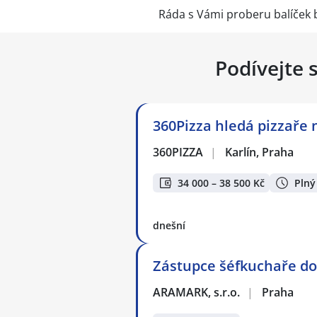
Ráda s Vámi proberu balíček 
Podívejte 
360Pizza hledá pizzaře n
360PIZZA
|
Karlín, Praha
34 000 – 38 500 Kč
Plný
dnešní
Zástupce šéfkuchaře do 
ARAMARK, s.r.o.
|
Praha