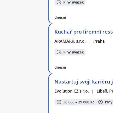
Plný úvazek
dnešní
Kuchař pro firemní rest
ARAMARK, s.r.o.
|
Praha
Plný úvazek
dnešní
Nastartuj svojí kariéru
Evolution CZ s.r.o.
|
Libeň, P
30 000 – 39 000 Kč
Plný