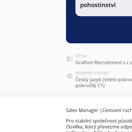
pohostinství
Firma
Grafton Recruitment s.r.o
Jazykové znalosti
Český jazyk
(Velmi pokroč
pokročilý C1)
Sales Manager |Cestovní ruch/
Pro stabilní společnost působ
člověka, který převezme odpo