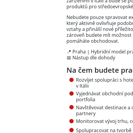
zařízeními v Itálii a bude se 
produktů pro středoevropské
Nebudete pouze spravovat exi
který aktivně ovlivňuje podo
vztahy a přináší nové příležito
zároveň budete mít možnost p
pomáháte obchodovat.
📍 Praha | Hybridní model pr
📅 Nástup dle dohody
Na čem budete pra
Rozvíjet spolupráci s hote
v Itálii
Vyjednávat obchodní podm
portfolia
Navštěvovat destinace a
partnery
Monitorovat vývoj trhu, 
Spolupracovat na tvorbě 