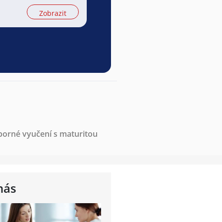
Zobrazit
borné vyučení s maturitou
nás