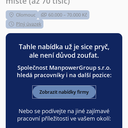
místě (až 70 tisíc)
Olomouc
60.000 – 70.000 Kč
Plný úvazek
Tahle nabídka už je sice pryč,
ale není důvod zoufat.
Společnost ManpowerGroup s.r.o.
hledá pracovníky i na další pozice:
Zobrazit nabídky firmy
Nebo se podívejte na jiné zajímavé
pracovní příležitosti ve vašem okolí: