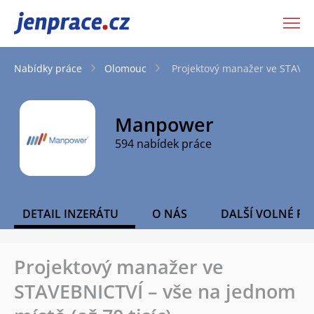
JenPráce.cz
Nabídky práce
Olomouc
Projektový manažer ve STAVEBN
Manpower
594 nabídek práce
DETAIL INZERÁTU
O NÁS
DALŠÍ VOLNÉ PO
Projektový manažer ve
STAVEBNICTVÍ – vše na jednom