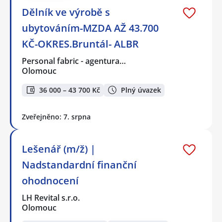
Dělník ve výrobě s
ubytováním-MZDA AŽ 43.700
KČ-OKRES.Bruntál- ALBR
Personal fabric - agentura…
Olomouc
36 000 – 43 700 Kč
Plný úvazek
Zveřejněno: 7. srpna
Lešenář (m/ž) |
Nadstandardní finanční
ohodnocení
LH Revital s.r.o.
Olomouc