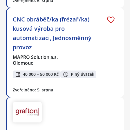
Zveřejněno: 6. srpna
CNC obráběč/ka (frézař/ka) –
kusová výroba pro
automatizaci, Jednosměnný
provoz
MAPRO Solution a.s.
Olomouc
40 000 – 50 000 Kč
Plný úvazek
Zveřejněno: 5. srpna