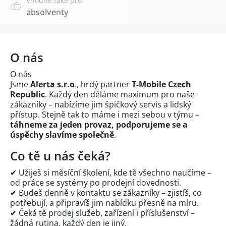
Vhodné také pro
absolventy
O nás
O nás
Jsme
Alerta s.r.o
., hrdý partner
T-Mobile Czech
Republic
. Každý den děláme maximum pro naše
zákazníky – nabízíme jim špičkový servis a lidský
přístup. Stejně tak to máme i mezi sebou v týmu –
táhneme za jeden provaz, podporujeme se a
úspěchy slavíme společně
.
Co tě u nás čeká?
✔ Užiješ si měsíční školení, kde tě všechno naučíme –
od práce se systémy po prodejní dovednosti.
✔ Budeš denně v kontaktu se zákazníky – zjistíš, co
potřebují, a připravíš jim nabídku přesně na míru.
✔ Čeká tě prodej služeb, zařízení i příslušenství –
žádná rutina, každý den je jiný.