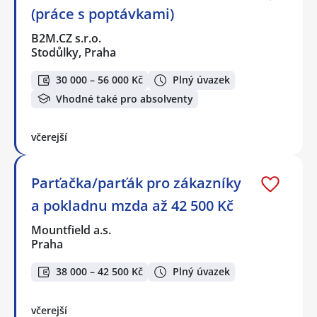
(práce s poptávkami)
B2M.CZ s.r.o.
Stodůlky, Praha
30 000 – 56 000 Kč
Plný úvazek
Vhodné také pro absolventy
včerejší
Parťačka/parťák pro zákazníky
a pokladnu mzda až 42 500 Kč
Mountfield a.s.
Praha
38 000 – 42 500 Kč
Plný úvazek
včerejší