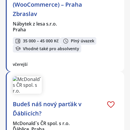
(WooCommerce) – Praha
Zbraslav
Nábytek z lesa s.r.o.
Praha
35 000 – 45 000 Kč
Plný úvazek
Vhodné také pro absolventy
včerejší
Budeš náš nový parťák v
Ďáblicích?
McDonald`s ČR spol. s r.o.
Ďáblice, Praha