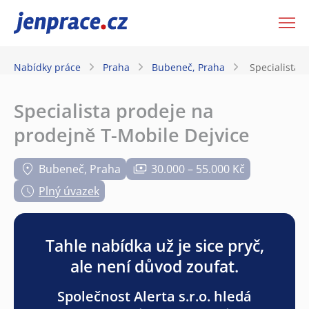
JenPráce.cz
Nabídky práce
Praha
Bubeneč, Praha
Specialista 
Specialista prodeje na
prodejně T-Mobile Dejvice
Bubeneč, Praha
30.000 – 55.000 Kč
Plný úvazek
Tahle nabídka už je sice pryč,
ale není důvod zoufat.
Společnost Alerta s.r.o. hledá