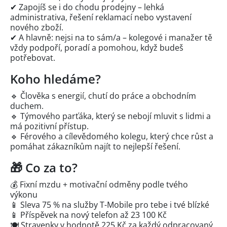
✔ Zapojíš se i do chodu prodejny – lehká
administrativa, řešení reklamací nebo vystavení
nového zboží.
✔ A hlavně: nejsi na to sám/a – kolegové i manažer tě
vždy podpoří, poradí a pomohou, když budeš
potřebovat.
Koho hledáme?
🔹 Člověka s energií, chutí do práce a obchodním
duchem.
🔹 Týmového parťáka, který se nebojí mluvit s lidmi a
má pozitivní přístup.
🔹 Férového a cílevědomého kolegu, který chce růst a
pomáhat zákazníkům najít to nejlepší řešení.
🎁 Co za to?
💰 Fixní mzdu + motivační odměny podle tvého
výkonu
📱 Sleva 75 % na služby T-Mobile pro tebe i tvé blízké
📱 Příspěvek na nový telefon až 23 100 Kč
🍽️ Stravenky v hodnotě 225 Kč za každý odpracovaný