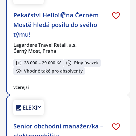
Pekařství Hello!🥐na Černém
Mostě hledá posilu do svého
týmu!
Lagardere Travel Retail, a.s.
Černý Most, Praha
28 000 – 29 000 Kč
Plný úvazek
Vhodné také pro absolventy
včerejší
Senior obchodní manažer/ka –
elektromobilita