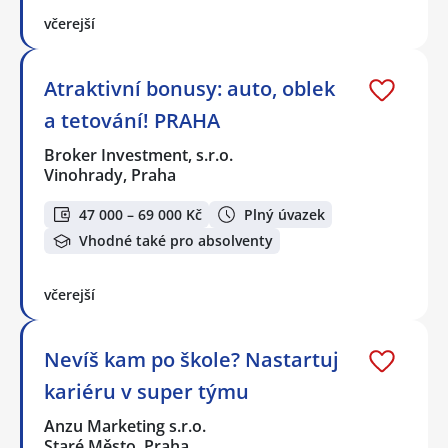
včerejší
Atraktivní bonusy: auto, oblek
a tetování! PRAHA
Broker Investment, s.r.o.
Vinohrady, Praha
47 000 – 69 000 Kč
Plný úvazek
Vhodné také pro absolventy
včerejší
Nevíš kam po škole? Nastartuj
kariéru v super týmu
Anzu Marketing s.r.o.
Staré Město, Praha