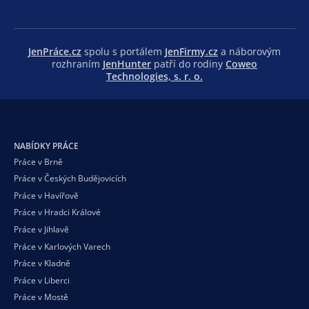
JenPráce.cz
spolu s portálem
JenFirmy.cz
a náborovým
rozhraním
JenHunter
patří do rodiny
Coweo
Technologies, s. r. o.
NABÍDKY PRÁCE
Práce v Brně
Práce v Českých Budějovicích
Práce v Havířově
Práce v Hradci Králové
Práce v Jihlavě
Práce v Karlových Varech
Práce v Kladně
Práce v Liberci
Práce v Mostě