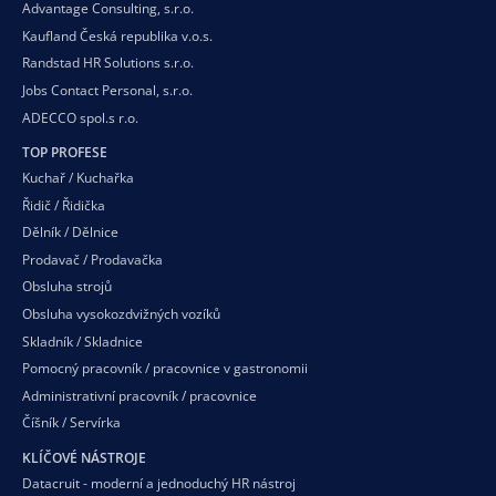
Advantage Consulting, s.r.o.
Kaufland Česká republika v.o.s.
Randstad HR Solutions s.r.o.
Jobs Contact Personal, s.r.o.
ADECCO spol.s r.o.
TOP PROFESE
Kuchař / Kuchařka
Řidič / Řidička
Dělník / Dělnice
Prodavač / Prodavačka
Obsluha strojů
Obsluha vysokozdvižných vozíků
Skladník / Skladnice
Pomocný pracovník / pracovnice v gastronomii
Administrativní pracovník / pracovnice
Číšník / Servírka
KLÍČOVÉ NÁSTROJE
Datacruit - moderní a jednoduchý HR nástroj