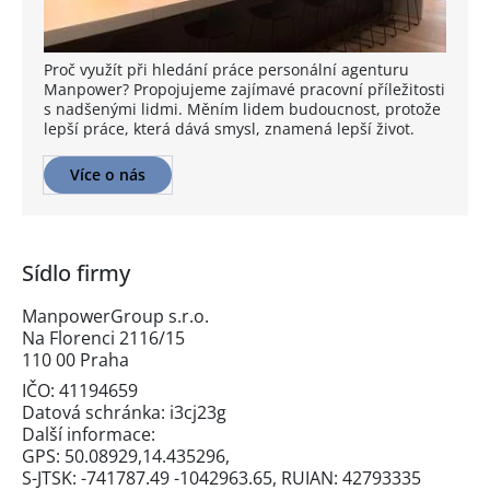
Proč využít při hledání práce personální agenturu
Manpower? Propojujeme zajímavé pracovní příležitosti
s nadšenými lidmi. Měním lidem budoucnost, protože
lepší práce, která dává smysl, znamená lepší život.
Více o nás
Sídlo firmy
ManpowerGroup s.r.o.
Na Florenci 2116/15
110 00 Praha
IČO: 41194659
Datová schránka: i3cj23g
Další informace:
GPS: 50.08929,14.435296,
S-JTSK: -741787.49 -1042963.65, RUIAN: 42793335