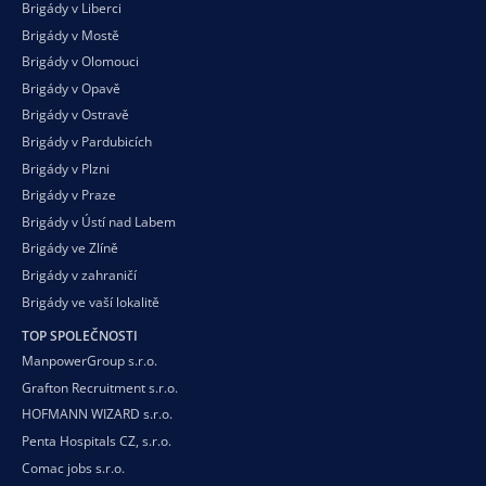
Brigády v Liberci
Brigády v Mostě
Brigády v Olomouci
Brigády v Opavě
Brigády v Ostravě
Brigády v Pardubicích
Brigády v Plzni
Brigády v Praze
Brigády v Ústí nad Labem
Brigády ve Zlíně
Brigády v zahraničí
Brigády ve vaší
lokalitě
TOP SPOLEČNOSTI
ManpowerGroup s.r.o.
Grafton Recruitment s.r.o.
HOFMANN WIZARD s.r.o.
Penta Hospitals CZ, s.r.o.
Comac jobs s.r.o.