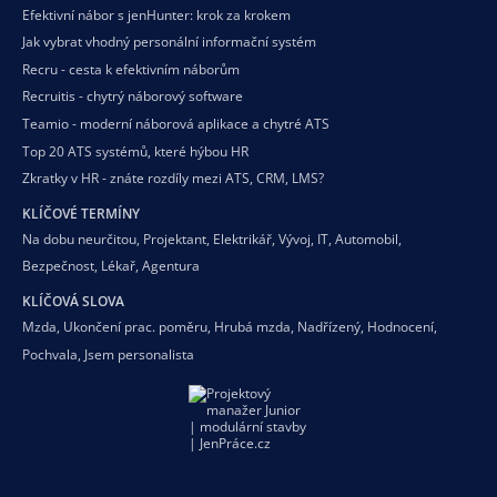
Efektivní nábor s jenHunter: krok za krokem
Jak vybrat vhodný personální informační systém
Recru - cesta k efektivním náborům
Recruitis - chytrý náborový software
Teamio - moderní náborová aplikace a chytré ATS
Top 20 ATS systémů, které hýbou HR
Zkratky v HR - znáte rozdíly mezi ATS, CRM, LMS?
KLÍČOVÉ TERMÍNY
Na dobu neurčitou
,
Projektant
,
Elektrikář
,
Vývoj
,
IT
,
Automobil
,
Bezpečnost
,
Lékař
,
Agentura
KLÍČOVÁ SLOVA
Mzda
,
Ukončení prac. poměru
,
Hrubá mzda
,
Nadřízený
,
Hodnocení
,
Pochvala
,
Jsem personalista