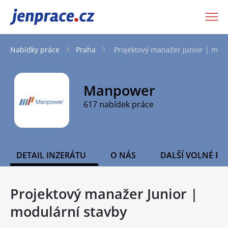
JenPráce.cz
Nabídky práce
Praha
Projektový manažer Junior | modu
Manpower
617 nabídek práce
DETAIL INZERÁTU
O NÁS
DALŠÍ VOLNÉ PO
Projektový manažer Junior |
modulární stavby