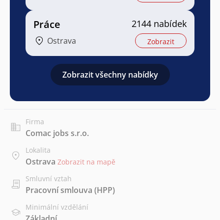
Práce
2144 nabídek
Ostrava
Zobrazit
Zobrazit všechny nabídky
Firma
Comac jobs s.r.o.
Lokalita
Ostrava
Zobrazit na mapě
Smluvní vztah
Pracovní smlouva (HPP)
Minimální vzdělání
Základní