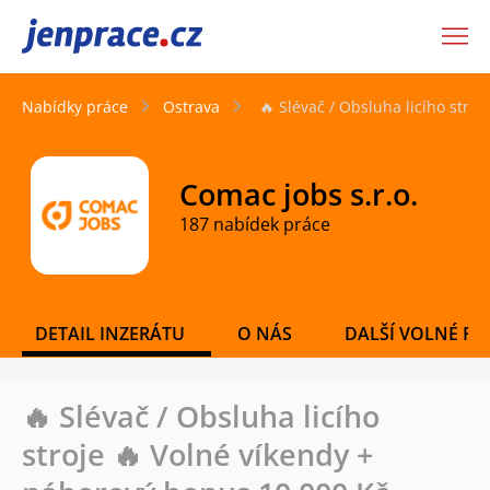
JenPráce.cz
Nabídky práce
Ostrava
🔥 Slévač / Obsluha licího stro
Comac jobs s.r.o.
187 nabídek práce
DETAIL INZERÁTU
O NÁS
DALŠÍ VOLNÉ PO
🔥 Slévač / Obsluha licího
stroje 🔥 Volné víkendy +