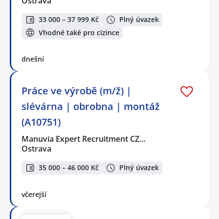
Ostrava
33 000 – 37 999 Kč
Plný úvazek
Vhodné také pro cizince
dnešní
Práce ve výrobě (m/ž) |
slévárna | obrobna | montáž
(A10751)
Manuvia Expert Recruitment CZ…
Ostrava
35 000 – 46 000 Kč
Plný úvazek
včerejší