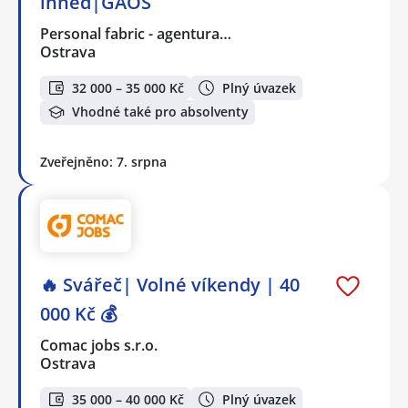
ihned|GAOS
Personal fabric - agentura…
Ostrava
32 000 – 35 000 Kč
Plný úvazek
Vhodné také pro absolventy
Zveřejněno: 7. srpna
🔥 Svářeč| Volné víkendy | 40
000 Kč 💰
Comac jobs s.r.o.
Ostrava
35 000 – 40 000 Kč
Plný úvazek