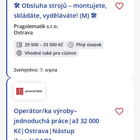
🛠️ Obsluha strojů – montujete,
skládáte, vyděláváte! (M) 🛠️
Pragolematik s.r.o.
Ostrava
29 500 – 33 500 Kč
Plný úvazek
Vhodné také pro cizince
Zveřejněno: 7. srpna
Operátor/ka výroby–
jednoduchá práce|až 32 000
Kč|Ostrava|Nástup