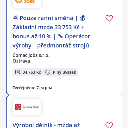
🌞 Pouze ranní směna | 💰
Základní mzda 33 753 Kč +
bonus až 10 % | 🔧 Operátor
výroby – předmontáž strojů
Comac jobs s.r.o.
Ostrava
34 753 Kč
Plný úvazek
Zveřejněno: 7. srpna
Výrobní dělník - mzda až