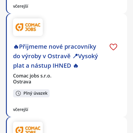
včerejší
🔥Přijmeme nové pracovníky
do výroby v Ostravě 📍Vysoký
plat a nástup IHNED 🔥
Comac jobs s.r.o.
Ostrava
Plný úvazek
včerejší