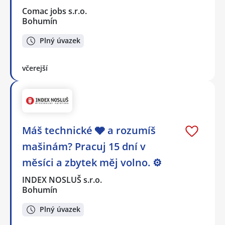
Comac jobs s.r.o.
Bohumín
Plný úvazek
včerejší
Máš technické 🩶 a rozumíš
mašinám? Pracuj 15 dní v
měsíci a zbytek měj volno. ⚙
INDEX NOSLUŠ s.r.o.
Bohumín
Plný úvazek