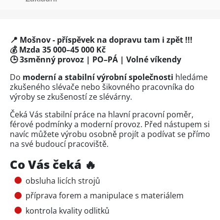
📍 Mošnov - příspěvek na dopravu tam i zpět !!!
💰 Mzda 35 000–45 000 Kč
🕒 3směnný provoz | PO–PÁ | Volné víkendy
Do
moderní a stabilní výrobní společnosti
hledáme
zkušeného slévače nebo šikovného pracovníka do
výroby se zkušeností ze slévárny.
Čeká Vás stabilní práce na hlavní pracovní poměr,
férové podmínky a moderní provoz. Před nástupem si
navíc můžete výrobu osobně projít a podívat se přímo
na své budoucí pracoviště.
Co Vás čeká 🔥
obsluha licích strojů
příprava forem a manipulace s materiálem
kontrola kvality odlitků