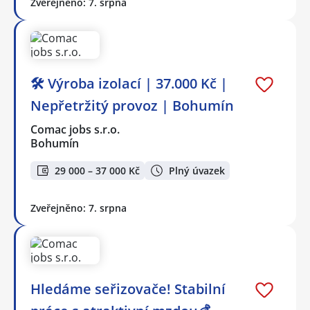
Zveřejněno: 7. srpna
🛠️ Výroba izolací | 37.000 Kč |
Nepřetržitý provoz | Bohumín
Comac jobs s.r.o.
Bohumín
29 000 – 37 000 Kč
Plný úvazek
Zveřejněno: 7. srpna
Hledáme seřizovače! Stabilní