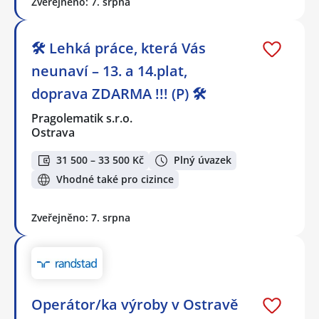
Zveřejněno: 7. srpna
🛠️ Lehká práce, která Vás
neunaví – 13. a 14.plat,
doprava ZDARMA !!! (P) 🛠️
Pragolematik s.r.o.
Ostrava
31 500 – 33 500 Kč
Plný úvazek
Vhodné také pro cizince
Zveřejněno: 7. srpna
Operátor/ka výroby v Ostravě