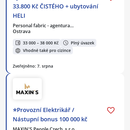
33.800 Kč ČISTÉHO + ubytování
HELI
Personal fabric - agentura…
Ostrava
33 000 – 38 000 Kč
Plný úvazek
Vhodné také pro cizince
Zveřejněno: 7. srpna
⭐Provozní Elektrikář /
Nástupní bonus 100 000 kč
MAXIN'S People Czech, s.r.o.