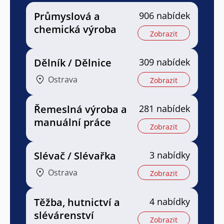
Průmyslová a
906 nabídek
chemická výroba
Zobrazit
Dělník / Dělnice
309 nabídek
Ostrava
Zobrazit
Řemeslná výroba a
281 nabídek
manuální práce
Zobrazit
Slévač / Slévařka
3 nabídky
Ostrava
Zobrazit
Těžba, hutnictví a
4 nabídky
slévárenství
Zobrazit