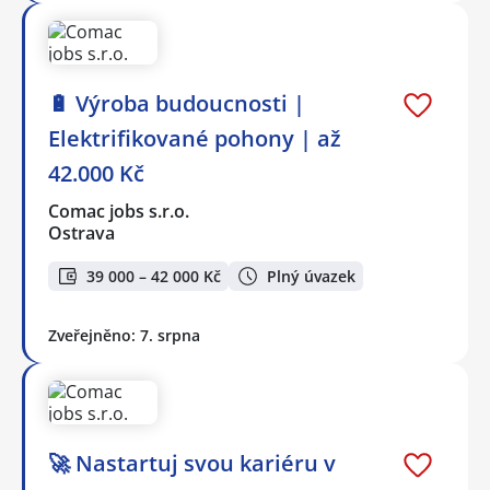
🔋 Výroba budoucnosti |
Elektrifikované pohony | až
42.000 Kč
Comac jobs s.r.o.
Ostrava
39 000 – 42 000 Kč
Plný úvazek
Zveřejněno: 7. srpna
🚀 Nastartuj svou kariéru v