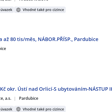
 úvazek
Vhodné také pro cizince
da až 80 tis/měs, NÁBOR.PŘÍSP., Pardubice
ice
 Kč okr. Ústí nad Orlicí-S ubytováním-NÁSTUP 
e, a.s.
|
Pardubice
 úvazek
Vhodné také pro cizince