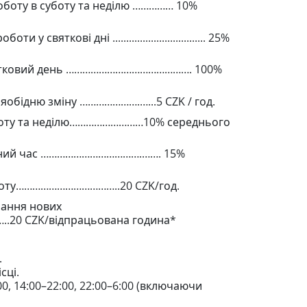
оботу в суботу та неділю …………… 10%
 святкові дні .................................. 25%
святковий день ………………………………………. 100%
ляобідню зміну ………………….…...5 CZK / год.
уботу та неділю………………………10% середнього
ічний час ……………………………….……. 15%
оботу………………………………..20 CZK/год.
чання нових
..20 CZK/відпрацьована година*
.
сці.
0, 14:00–22:00, 22:00–6:00 (включаючи