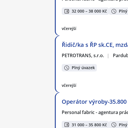
32 000 – 38 000 Kč
Plný
včerejší
Řidič/ka s ŘP sk.CE, mz
PETROTRANS, s.r.o.
|
Pardub
Plný úvazek
včerejší
Operátor výroby-35.800
Personal fabric - agentura prác
31 000 – 35 800 Kč
Plný