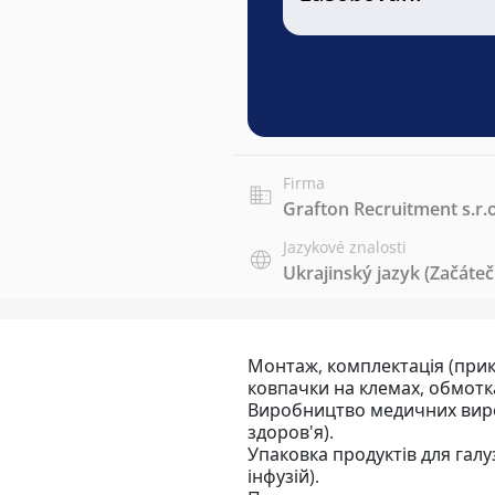
Firma
Grafton Recruitment s.r.o
Jazykové znalosti
Ukrajinský jazyk
(Začáteč
Монтаж, комплектація (прик
ковпачки на клемах, обмотка
Виробництво медичних виро
здоров'я).
Упаковка продуктів для галу
інфузій).