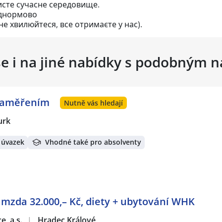
исте сучасне середовище.
аднормово
не хвилюйтеся, все отримаєте у нас).
se i na jiné nabídky s podobným 
 zaměřením
Nutně vás hledají
urk
 úvazek
Vhodné také pro absolventy
á mzda 32.000,– Kč, diety + ubytování WHK
e, a.s.
|
Hradec Králové