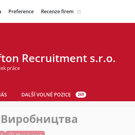
a
Preference
Recenze firem
ton Recruitment s.r.o.
dek práce
NÁS
DALŠÍ VOLNÉ POZICE
269
 Виробництва