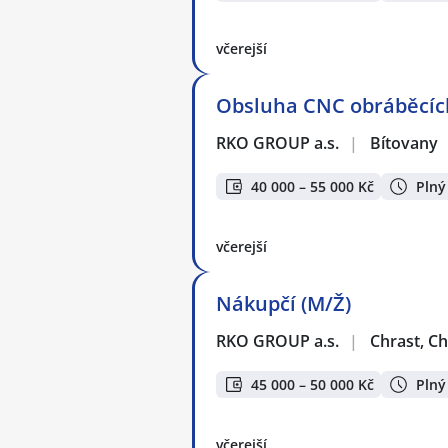
včerejší
Obsluha CNC obráběcích
RKO GROUP a.s.
|
Bítovany
40 000 – 55 000 Kč
Plný
včerejší
Nákupčí (M/Ž)
RKO GROUP a.s.
|
Chrast, C
45 000 – 50 000 Kč
Plný
včerejší