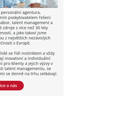
 personální agentura,
ním poskytovatelem řešení
nábor, talent management a
é zdroje s více než 30 lety
ností, a jako takoví jsme
ou z největších nezávislých
ečností v Evropě.
lidé se řídí instinktem a vždy
jí inovativní a individuální
í pro klienty a jejich výzvy v
sti talent managementu, se
ými se denně na trhu setkávají.
íce o nás