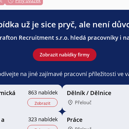
Kč
Plný úvazek
ídka už je sice pryč, ale není dův
afton Recruitment s.r.o. hledá pracovníky i na
Zobrazit nabídky firmy
ívejte na jiné zajímavé pracovní příležitosti ve 
mická
863 nabídek
Dělník / Dělnice
Přelouč
Zobrazit
 a
323 nabídek
Práce