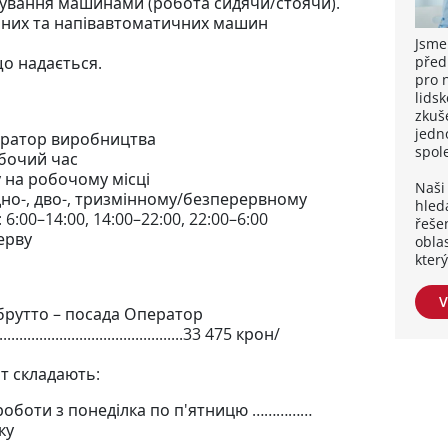
рування машинами (робота сидячи/стоячи).
них та напівавтоматичних машин
Jsme
před
що надається.
pro 
lidsk
zkuše
jedn
ператор виробництва
spol
бочий час
у на робочому місці
Naši 
дно-, дво-, тризмінному/безперервному
hleda
:00–14:00, 14:00–22:00, 22:00–6:00
řešen
ерву
obla
kter
V
брутто – посада Оператор
.............................................33 475 крон/
ат складають:
роботи з понеділка по п'ятницю ……………
ку