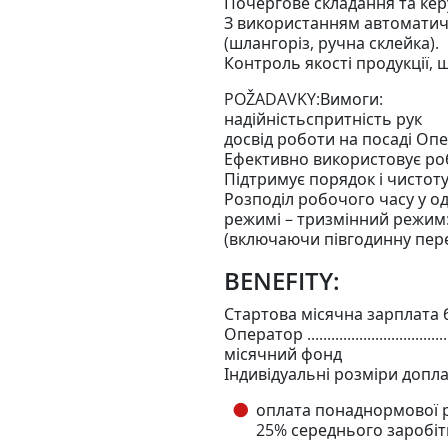
Почергове складання та ке
З використанням автоматич
(шлангоріз, ручна склейка).
Контроль якості продукції, 
POŽADAVKY:Вимоги:
надійністьспритність рук
досвід роботи на посаді О
Ефективно використовує ро
Підтримує порядок і чистот
Розподіл робочого часу у о
режимі – тризмінний режим: 6
(включаючи півгодинну пер
BENEFITY:
Стартова місячна зарплата 
Оператор ....................................
місячний фонд
Індивідуальні розміри допл
оплата понаднормової 
25% середнього заробіт