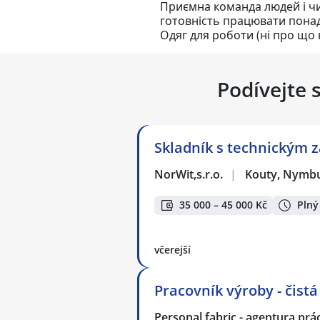
Приємна команда людей і ч
готовність працювати пон
Одяг для роботи (ні про що 
Podívejte 
Skladník s technickým
NorWit,s.r.o.
|
Kouty, Nymb
35 000 – 45 000 Kč
Plný
včerejší
Pracovník výroby - čist
Personal fabric - agentura prác