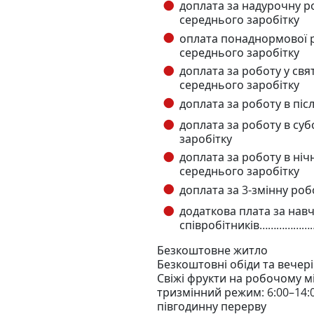
доплата за надурочну р
середнього заробітку
оплата понаднормової роботи у
середнього заробітку
доплата за роботу у 
середнього заробітку
доплата за роботу в піс
доплата за роботу в с
заробітку
доплата за роботу в н
середнього заробітку
доплата за 3-змінну р
додаткова плата за нав
співробітників…………………
Безкоштовне житло
Безкоштовні обіди та вечері
Свіжі фрукти на робочому мі
тризмінний режим: 6:00–14:0
півгодинну перерву