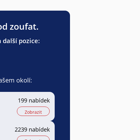
od zoufat.
 další pozice:
vašem okolí:
199 nabídek
Zobrazit
2239 nabídek