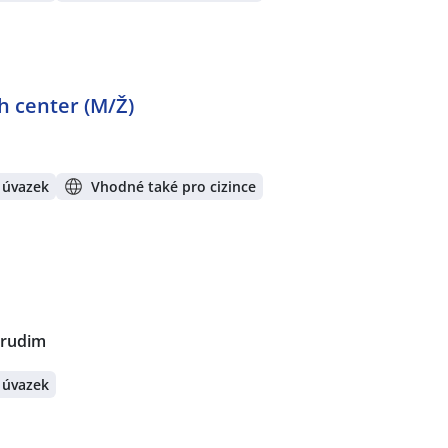
 center (M/Ž)
 úvazek
Vhodné také pro cizince
hrudim
 úvazek