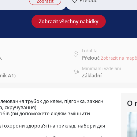
Přelouč
Zobrazit
Zobrazit všechny nabídky
Lokalita
.
Přelouč
Zobrazit na mapě
Minimální vzdělání
ník A1)
Základní
леювання трубок до клем, підгонка, захисні
O 
, скручування).
бів (ви допоможете людям зміцнити
зі охорони здоров’я (наприклад, набори для