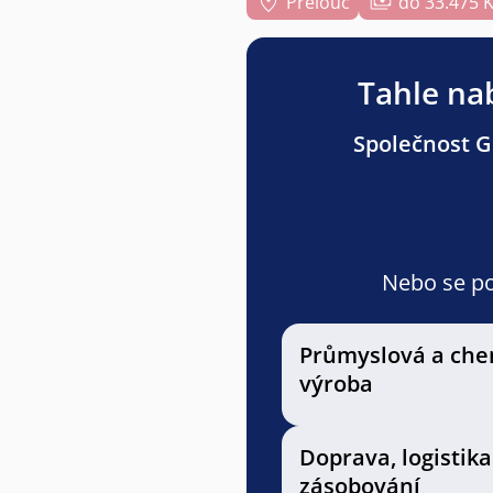
Přelouč
do 33.475 
Tahle nab
Společnost Gr
Nebo se pod
Průmyslová a che
výroba
Doprava, logistika
zásobování