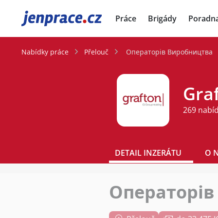
JenPráce.cz
Práce
Brigády
Poradn
Nabídky práce
Přelouč
Операторів Виробництва
Graf
269 nabí
DETAIL INZERÁTU
O 
Операторів