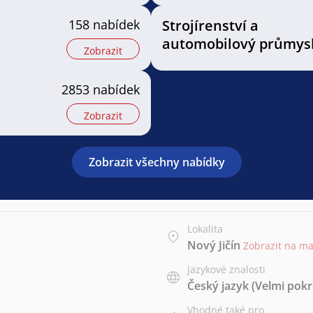
158 nabídek
Strojírenství a
automobilový průmys
Zobrazit
2853 nabídek
Zobrazit
Zobrazit všechny nabídky
Lokalita
Nový Jičín
Zobrazit na m
Jazykové znalosti
Český jazyk
(Velmi pokr
Vhodné také pro