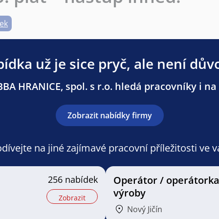
ek
ídka už je sice pryč, ale není dův
BA HRANICE, spol. s r.o. hledá pracovníky i na 
Zobrazit nabídky firmy
ívejte na jiné zajímavé pracovní příležitosti ve 
256 nabídek
Operátor / operátork
výroby
Zobrazit
Nový Jičín