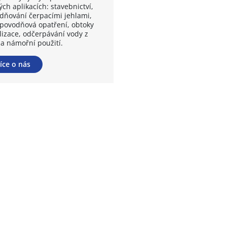
ch aplikacích: stavebnictví,
dňování čerpacími jehlami,
ipovodňová opatření, obtoky
lizace, odčerpávání vody z
 a námořní použití.
íce o nás