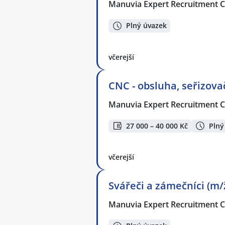
Manuvia Expert Recruitment CZ
Plný úvazek
včerejší
CNC - obsluha, seřizovač
Manuvia Expert Recruitment CZ
27 000 – 40 000 Kč
Plný
včerejší
Svářeči a zámečníci (m/
Manuvia Expert Recruitment CZ