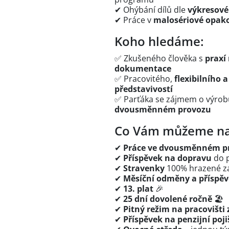
✔ Ohýbání dílů dle
výkresov
✔ Práce v
malosériové opak
Koho hledáme:
✅ Zkušeného člověka s
praxí
dokumentace
✅ Pracovitého,
flexibilního 
představivostí
✅ Parťáka se zájmem o výrobu
dvousměnném provozu
Co Vám můžeme na
✔
Práce ve dvousměnném p
✔
Příspěvek na dopravu
do p
✔
Stravenky
100% hrazené z
✔
Měsíční odměny a příspěv
✔
13. plat
🎉
✔
25 dní dovolené ročně
🏖
✔
Pitný režim na pracovišti
✔
Příspěvek na penzijní poji