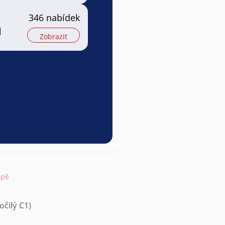
346 nabídek
l
Zobrazit
apě
očilý C1)