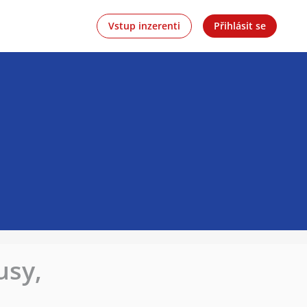
Vstup inzerenti
Přihlásit se
usy,