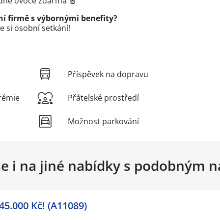
dně ovoce zdarma 🍏
ní firmě s výbornými benefity?
 si osobní setkání!
Příspěvek na dopravu
rémie
Přátelské prostředí
Možnost parkování
se i na jiné nabídky s podobným 
 45.000 Kč! (A11089)