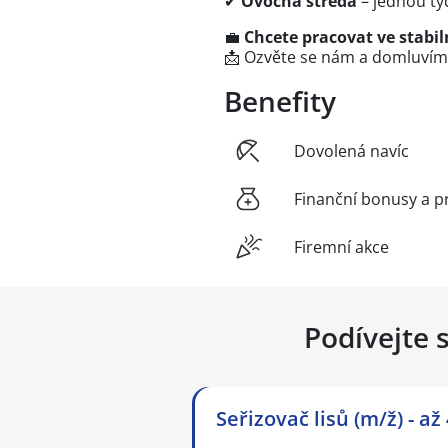
✔
Ovocná středa
– jednou tý
💼
Chcete pracovat ve stabil
📩 Ozvěte se nám a domluvíme
Benefity
Dovolená navíc
Finanční bonusy a p
Firemní akce
Podívejte 
Seřizovač lisů (m/ž) - až