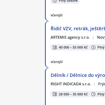
Plný úvazek
včerejší
Řidič VZV, retrák, ještěr
ARTEMIS agency s.r.o.
|
Nový
40 000 – 55 000 Kč
Plný
včerejší
Dělník / Dělnice do výro
RIGHT INDICADA s.r.o.
|
Frý
28 000 – 35 000 Kč
Plný