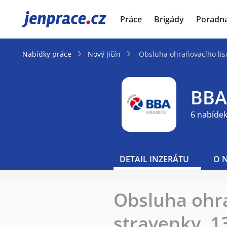
JenPráce.cz
Práce
Brigády
Poradn
Nabídky práce
Nový Jičín
Obsluha ohraňovacího lisu
BBA 
6 nabídek
DETAIL INZERÁTU
O 
Obsluha ohra
stravenky, 13