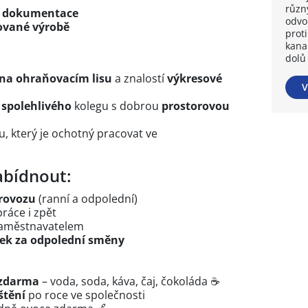
různý
é dokumentace
odvo
ované výrobě
prot
kana
dolů
 na ohraňovacím lisu
a znalostí
výkresové
V
a spolehlivého
kolegu s dobrou
prostorovou
, který je ochotný pracovat ve
bídnout:
rovozu
(ranní a odpolední)
ráce i zpět
aměstnavatelem
ek za odpolední směny
 zdarma
– voda, soda, káva, čaj, čokoláda ☕
štění
po roce ve společnosti