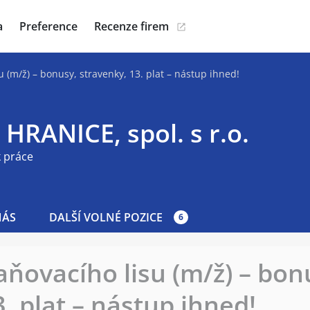
a
Preference
Recenze firem
 (m/ž) – bonusy, stravenky, 13. plat – nástup ihned!
HRANICE, spol. s r.o.
 práce
NÁS
DALŠÍ VOLNÉ POZICE
6
ňovacího lisu (m/ž) – bon
. plat – nástup ihned!