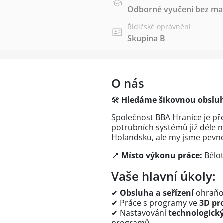
Odborné vyučení bez mat
Řidičské oprávnění
Skupina B
O nás
🛠
Hledáme šikovnou obsluh
Společnost BBA Hranice je p
potrubních systémů již déle ne
Holandsku, ale my jsme pevno
📍
Místo výkonu práce:
Bělot
Vaše hlavní úkoly:
✔
Obsluha a seřízení
ohraňov
✔ Práce s programy ve
3D pr
✔ Nastavování
technologick
programů