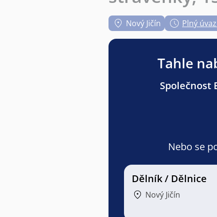
Nový Jičín
Plný úvaz
Tahle nab
Společnost B
Nebo se pod
Dělník / Dělnice
Nový Jičín