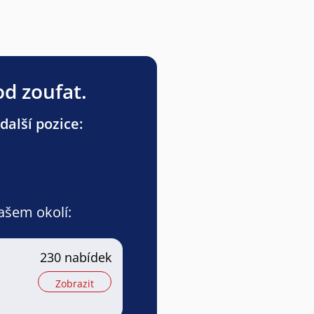
od zoufat.
další pozice:
vašem okolí:
a
230 nabídek
Zobrazit