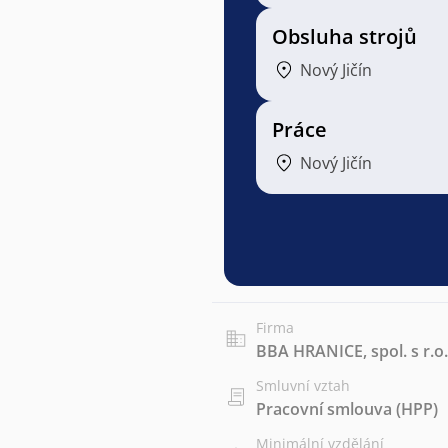
Obsluha strojů
Nový Jičín
Práce
Nový Jičín
Firma
BBA HRANICE, spol. s r.o.
Smluvní vztah
Pracovní smlouva (HPP)
Minimální vzdělání