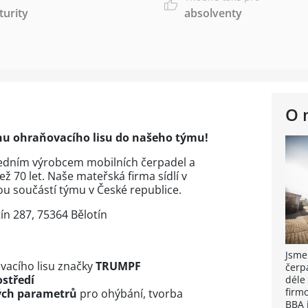
urity
absolventy
O 
u ohraňovacího lisu do našeho týmu!
ředním výrobcem mobilních čerpadel a
ž 70 let. Naše mateřská firma sídlí v
u součástí týmu v České republice.
ín 287, 75364 Bělotín
Jsme
acího lisu značky
TRUMPF
čerp
ostředí
déle
firm
ých parametrů
pro ohýbání, tvorba
BBA j