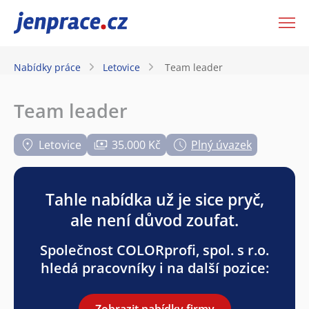
JenPráce.cz
Nabídky práce
Letovice
Team leader
Team leader
Letovice
35.000 Kč
Plný úvazek
Tahle nabídka už je sice pryč,
ale není důvod zoufat.
Společnost COLORprofi, spol. s r.o.
hledá pracovníky i na další pozice:
Zobrazit nabídky firmy