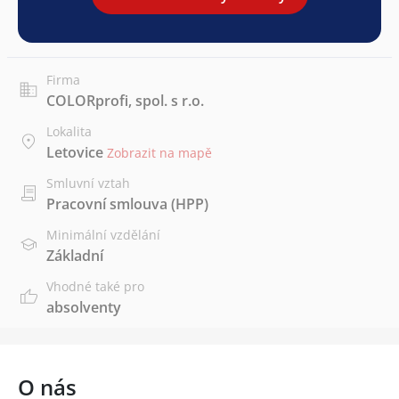
Firma
COLORprofi, spol. s r.o.
Lokalita
Letovice
Zobrazit na mapě
Smluvní vztah
Pracovní smlouva (HPP)
Minimální vzdělání
Základní
Vhodné také pro
absolventy
O nás