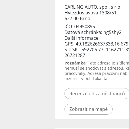
CARLING AUTO, spol. s r.o.
Hviezdoslavova 1308/51
627 00 Brno
IČO: 04950895
Datová schránka: ng5shy2
Další informace:
GPS: 49.182626637333,16.67
S-JTSK: -592706.77 -1162711.3
26721287
Poznámka:
Tato adresa je sídlem
nemusí se shodovat s adresou, k
pracovníky. Adresa pracovní nabí
inzerci - v poli Lokalita.
Recenze od zaměstnanců
Zobrazit na mapě