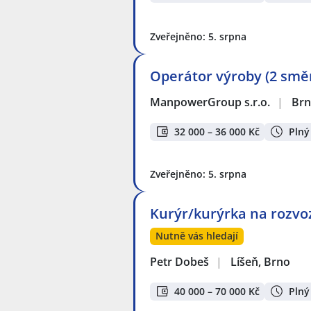
Zveřejněno: 5. srpna
Operátor výroby (2 směn
ManpowerGroup s.r.o.
|
Br
32 000 – 36 000 Kč
Plný
Zveřejněno: 5. srpna
Kurýr/kurýrka na rozvoz
Nutně vás hledají
Petr Dobeš
|
Líšeň, Brno
40 000 – 70 000 Kč
Plný