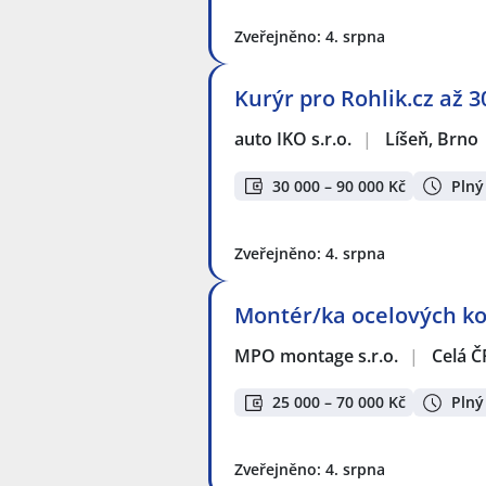
Zveřejněno: 4. srpna
Kurýr pro Rohlik.cz až 3
auto IKO s.r.o.
|
Líšeň, Brno
30 000 – 90 000 Kč
Plný
Zveřejněno: 4. srpna
Montér/ka ocelových kon
MPO montage s.r.o.
|
Celá Č
25 000 – 70 000 Kč
Plný
Zveřejněno: 4. srpna