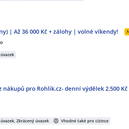
y) | Až 36 000 Kč + zálohy | volné víkendy!
N
no
 úvazek
 nákupů pro Rohlik.cz- denní výdělek 2.500 Kč 
 úvazek, Zkrácený úvazek
Vhodné také pro cizince