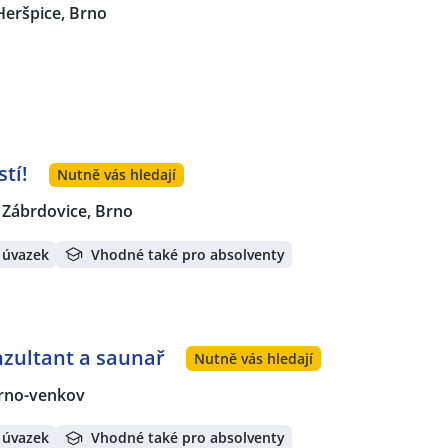
Heršpice, Brno
tí!
Nutně vás hledají
Zábrdovice, Brno
 úvazek
Vhodné také pro absolventy
nzultant a saunař
Nutně vás hledají
rno-venkov
 úvazek
Vhodné také pro absolventy