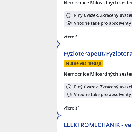
Nemocnice Milosrdných sester 
Plný úvazek, Zkrácený úvaze
Vhodné také pro absolventy
včerejší
Fyzioterapeut/Fyzioter
Nutně vás hledají
Nemocnice Milosrdných sester 
Plný úvazek, Zkrácený úvaze
Vhodné také pro absolventy
včerejší
ELEKTROMECHANIK - ved