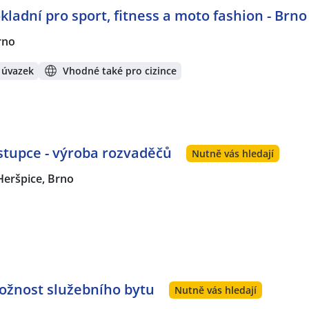
kladní pro sport, fitness a moto fashion - Brno
rno
 úvazek
Vhodné také pro cizince
tupce - výroba rozvaděčů
Nutně vás hledají
Heršpice, Brno
Možnost služebního bytu
Nutně vás hledají