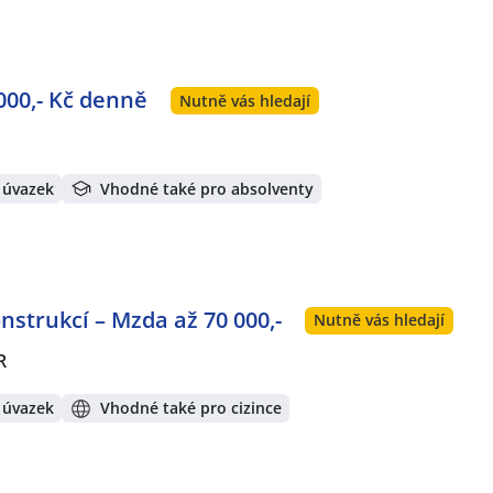
000,- Kč denně
Nutně vás hledají
 úvazek
Vhodné také pro absolventy
strukcí – Mzda až 70 000,-
Nutně vás hledají
R
 úvazek
Vhodné také pro cizince