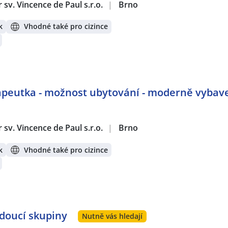
sv. Vincence de Paul s.r.o.
|
Brno
k
Vhodné také pro cizince
apeutka - možnost ubytování - moderně vybav
sv. Vincence de Paul s.r.o.
|
Brno
k
Vhodné také pro cizince
oucí skupiny
Nutně vás hledají