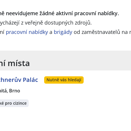
lně neevidujeme žádné aktivní pracovní nabídky.
ycházejí z veřejně dostupných zdrojů.
lní
pracovní nabídky
a
brigády
od zaměstnavatelů na 
ní místa
ochnerův Palác
Nutně vás hledají
nitá, Brno
é pro cizince