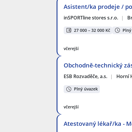
Asistent/ka prodeje / po
inSPORTline stores s.r.o.
|
B
27 000 – 32 000 Kč
Plný
včerejší
Obchodně-technický zás
ESB Rozvaděče, a.s.
|
Horní 
Plný úvazek
včerejší
Atestovaný lékař/ka - 