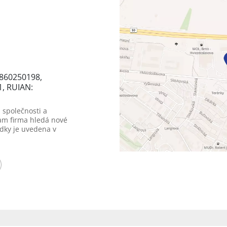
9860250198,
1, RUIAN:
 společnosti a
am firma hledá nové
dky je uvedena v