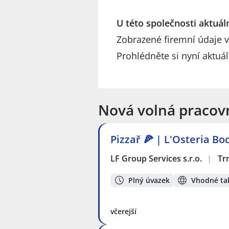
U této společnosti aktuá
Zobrazené firemní údaje v
Prohlédněte si nyní aktuá
Nová volná pracov
Pizzař 🍕 | L'Osteria B
LF Group Services s.r.o.
|
Tr
Plný úvazek
Vhodné tak
včerejší