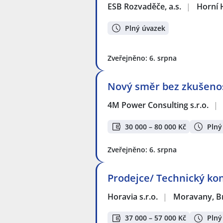
ESB Rozvaděče, a.s.
|
Horní 
Plný úvazek
Zveřejněno: 6. srpna
Nový směr bez zkušenos
4M Power Consulting s.r.o.
|
30 000 – 80 000 Kč
Plný
Zveřejněno: 6. srpna
Prodejce/ Technický ko
Horavia s.r.o.
|
Moravany, B
37 000 – 57 000 Kč
Plný