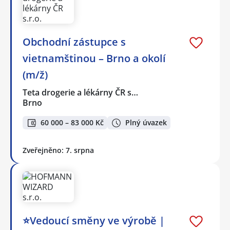
Obchodní zástupce s
vietnamštinou – Brno a okolí
(m/ž)
Teta drogerie a lékárny ČR s…
Brno
60 000 – 83 000 Kč
Plný úvazek
Zveřejněno: 7. srpna
⭐Vedoucí směny ve výrobě |