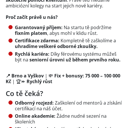
ambiciózní kolegy na start jejich nové kariéry.
Proč začít právě u nás?
Garantovaný příjem:
Na startu tě podržíme
fixním platem
, abys mohl v klidu růst.
Certifikace zdarma:
Kompletně tě zaškolíme a
uhradíme veškeré odborné zkoušky.
Rychlá kariéra:
Díky férovému systému můžeš
být na
seniorní úrovni už během prvního roku.
📍 Brno a Vyškov
| 💸
Fix + bonusy: 75 000 – 100 000
Kč
| 🏆⏩
Rychlý růst
Co tě čeká?
Odborný rozjezd:
Zaškolení od mentorů a získání
certifikací na náš účet.
Online akademie:
Žádne nudné sezení na
školeních