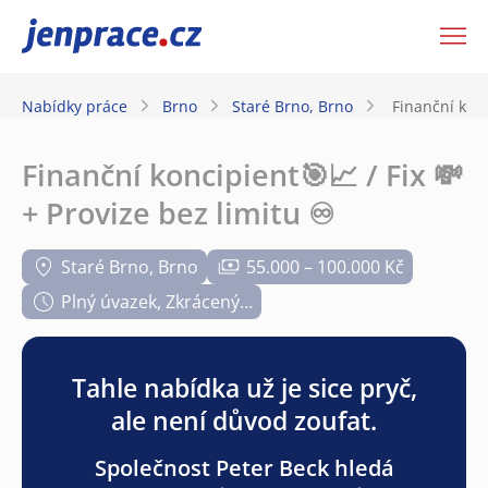
JenPráce.cz
Nabídky práce
Brno
Staré Brno, Brno
Finanční konc
Finanční koncipient🎯📈 / Fix 💸
+ Provize bez limitu ♾️
Staré Brno, Brno
55.000 – 100.000 Kč
Plný úvazek, Zkrácený…
Tahle nabídka už je sice pryč,
ale není důvod zoufat.
Společnost Peter Beck hledá