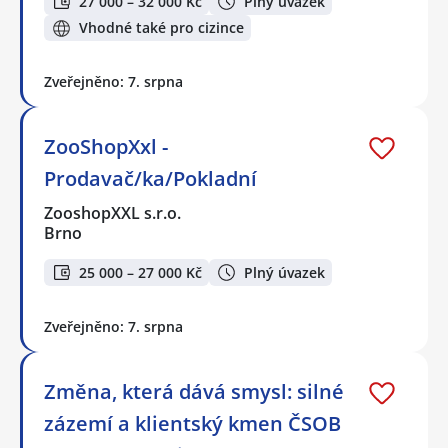
27 000 – 32 000 Kč
Plný úvazek
Vhodné také pro cizince
Zveřejněno: 7. srpna
ZooShopXxl -
Prodavač/ka/Pokladní
ZooshopXXL s.r.o.
Brno
25 000 – 27 000 Kč
Plný úvazek
Zveřejněno: 7. srpna
Změna, která dává smysl: silné
zázemí a klientský kmen ČSOB