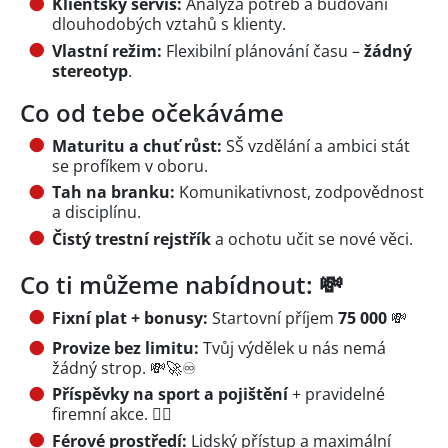
Klientský servis:
Analýza potřeb a budování
dlouhodobých vztahů s klienty.
Vlastní režim:
Flexibilní plánování času –
žádný
stereotyp
.
Co od tebe očekáváme
Maturitu a chuť růst:
SŠ vzdělání a ambici stát
se profíkem v oboru.
Tah na branku:
Komunikativnost, zodpovědnost
a disciplínu.
Čistý trestní rejstřík
a ochotu učit se nové věci.
Co ti můžeme nabídnout: 💸
Fixní plat + bonusy:
Startovní příjem
7
5 000
💸
Provize bez limitu:
Tvůj výdělek u nás nemá
žádný strop. 💸🚀♾️
Příspěvky na sport a pojištění
+ pravidelné
firemní akce. 🏋️‍♂️
Férové prostředí:
Lidský přístup a maximální