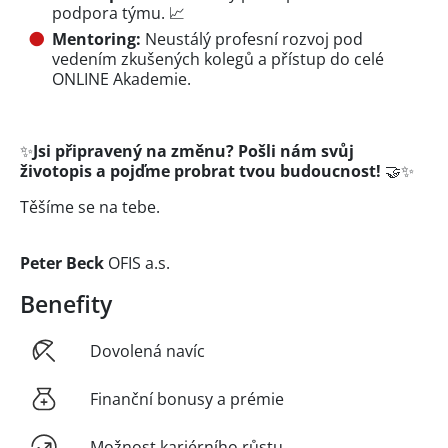
podpora týmu. 📈
Mentoring:
Neustálý profesní rozvoj pod
vedením zkušených kolegů a přístup do celé
ONLINE Akademie.
✨
Jsi připravený na změnu? Pošli nám svůj
životopis a pojďme probrat tvou budoucnost!
🤝✨
Těšíme se na tebe.
Peter Beck
OFIS a.s.
Benefity
Dovolená navíc
Finanční bonusy a prémie
Možnost kariérního růstu