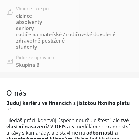
Vhodné také pro
cizince
absolventy
seniory
rodiče na mateřské / rodičovské dovolené
zdravotně postižené
studenty
Řidičské oprávnění
Skupina B
O nás
Buduj kariéru ve financích s jistotou fixního platu
📈
Hledáš práci, kde tvůj úspěch neurčuje štěstí, ale
tvé
vlastní nasazení
? V
OFIS a.s.
neděláme poradenství
u kávy s kamarády, ale stavíme na
odbornosti a
skutečné pomoci klientům
. Právě teď hledáme