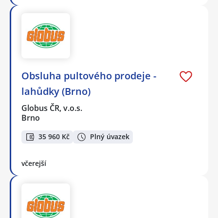
Obsluha pultového prodeje -
lahůdky (Brno)
Globus ČR, v.o.s.
Brno
35 960 Kč
Plný úvazek
včerejší