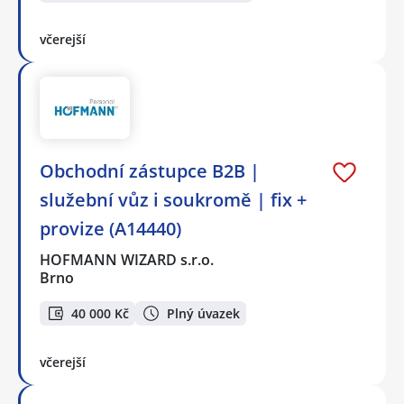
včerejší
Obchodní zástupce B2B |
služební vůz i soukromě | fix +
provize (A14440)
HOFMANN WIZARD s.r.o.
Brno
40 000 Kč
Plný úvazek
včerejší