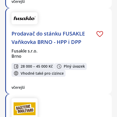
včerejší
Prodavač do stánku FUSAKLE
Vaňkovka BRNO - HPP i DPP
Fusakle s.r.o.
Brno
28 000 – 45 000 Kč
Plný úvazek
Vhodné také pro cizince
včerejší