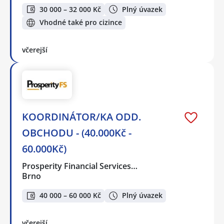
30 000 – 32 000 Kč
Plný úvazek
Vhodné také pro cizince
včerejší
KOORDINÁTOR/KA ODD.
OBCHODU - (40.000Kč -
60.000Kč)
Prosperity Financial Services…
Brno
40 000 – 60 000 Kč
Plný úvazek
včerejší