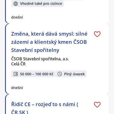
Vhodné také pro cizince
dnešní
Změna, která dává smysl: silné
zázemí a klientský kmen ČSOB
Stavební spořitelny
ČSOB Stavební spořitelna, a.s.
Celá ČR
50 000 – 100 000 Kč
Plný úvazek
dnešní
Řidič CE – rozjeď to s námi (
ČR,SK )