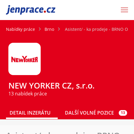
JenPráce.cz
Nabídky práce
Brno
Asistent/ - ka prodeje - BRNO O
NEW YORKER CZ, s.r.o.
13 nabídek práce
DETAIL INZERÁTU
DALŠÍ VOLNÉ POZICE
13