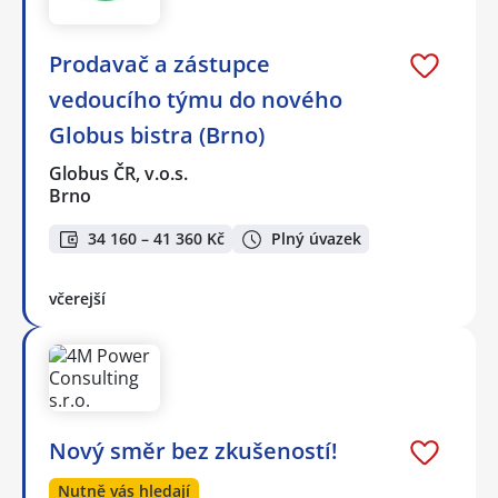
Prodavač a zástupce
vedoucího týmu do nového
Globus bistra (Brno)
Globus ČR, v.o.s.
Brno
34 160 – 41 360 Kč
Plný úvazek
včerejší
Nový směr bez zkušeností!
Nutně vás hledají