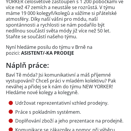
YORKER celosvětově zastoupen s 1 200 pobočkami ve
více než 47 zemích a neustále se rozrůstá. V týmu
máme 19 000 kolegyň/kolegů a vážíme si přátelské
atmosféry. Díky naší vášni pro módu, naší
spontánnosti a rychlosti se nám podařilo být
nedílnou součástí světa módy již více než 50 let.
Staňte se součástí našeho týmu.
Nyní hledáme posilu do týmu v Brně na
pozici:
ASISTENT/-KA PRODEJE
Náplň práce:
Baví Tě móda? Jsi komunikativní a máš příjemné
vystupování? Chceš práci v mladém kolektivu? Pak
neváhej a přidej se k nám do týmu NEW YORKER!
Hledáme nové kolegy a kolegyně.
Udržovat reprezentativní vzhled prodejny.
Práce s pokladním systémem.
Doplňování zboží a jeho prezentace na prodejně.
Komunikace se zákazníky a pomoc při výběru