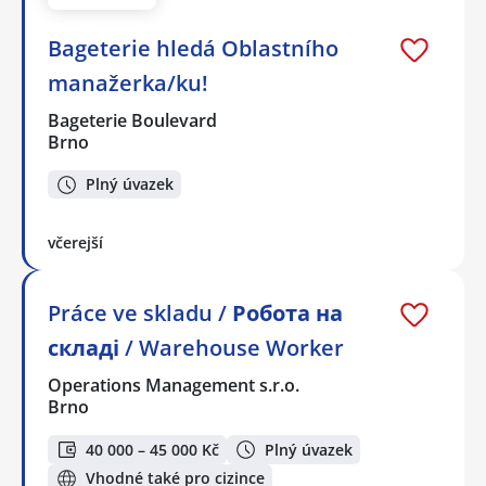
Bageterie hledá Oblastního
manažerka/ku!
Bageterie Boulevard
Brno
Plný úvazek
včerejší
Práce ve skladu / Робота на
складі / Warehouse Worker
Operations Management s.r.o.
Brno
40 000 – 45 000 Kč
Plný úvazek
Vhodné také pro cizince