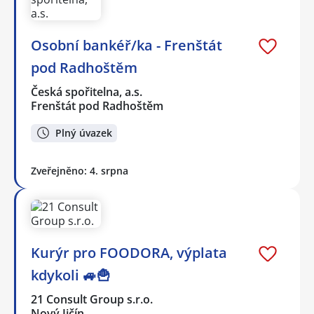
Osobní bankéř/ka - Frenštát
pod Radhoštěm
Česká spořitelna, a.s.
Frenštát pod Radhoštěm
Plný úvazek
Zveřejněno: 4. srpna
Kurýr pro FOODORA, výplata
kdykoli 🚙🍟
21 Consult Group s.r.o.
Nový Jičín