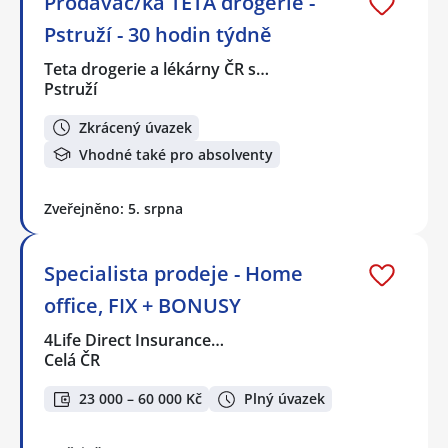
Prodavač/ka TETA drogerie -
Pstruží - 30 hodin týdně
Teta drogerie a lékárny ČR s…
Pstruží
Zkrácený úvazek
Vhodné také pro absolventy
Zveřejněno: 5. srpna
Specialista prodeje - Home
office, FIX + BONUSY
4Life Direct Insurance…
Celá ČR
23 000 – 60 000 Kč
Plný úvazek