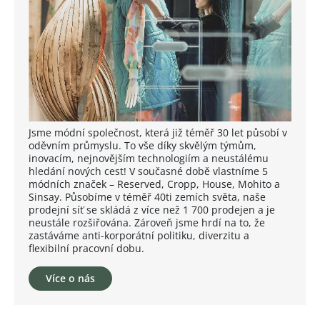
Jsme módní společnost, která již téměř 30 let působí v
oděvním průmyslu. To vše díky skvělým týmům,
inovacím, nejnovějším technologiím a neustálému
hledání nových cest! V současné době vlastníme 5
módních značek – Reserved, Cropp, House, Mohito a
Sinsay. Působíme v téměř 40ti zemích světa, naše
prodejní síť se skládá z více než 1 700 prodejen a je
neustále rozšiřována. Zároveň jsme hrdí na to, že
zastáváme anti-korporátní politiku, diverzitu a
flexibilní pracovní dobu.
Více o nás