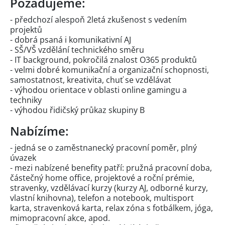
Požadujeme:
- předchozí alespoň 2letá zkušenost s vedením
projektů
- dobrá psaná i komunikativní AJ
- SŠ/VŠ vzdělání technického směru
- IT background, pokročilá znalost O365 produktů
- velmi dobré komunikační a organizační schopnosti,
samostatnost, kreativita, chuť se vzdělávat
- výhodou orientace v oblasti online gamingu a
techniky
- výhodou řidičský průkaz skupiny B
Nabízíme:
- jedná se o zaměstnanecký pracovní poměr, plný
úvazek
- mezi nabízené benefity patří: pružná pracovní doba,
částečný home office, projektové a roční prémie,
stravenky, vzdělávací kurzy (kurzy AJ, odborné kurzy,
vlastní knihovna), telefon a notebook, multisport
karta, stravenková karta, relax zóna s fotbálkem, jóga,
mimopracovní akce, apod.