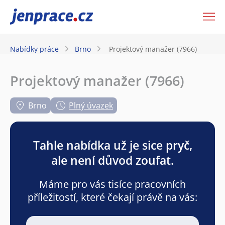
JenPráce.cz
Nabídky práce
Brno
Projektový manažer (7966)
Projektový manažer (7966)
Brno
Plný úvazek
Tahle nabídka už je sice pryč,
ale není důvod zoufat.
Máme pro vás tisíce pracovních
příležitostí, které čekají právě na vás: