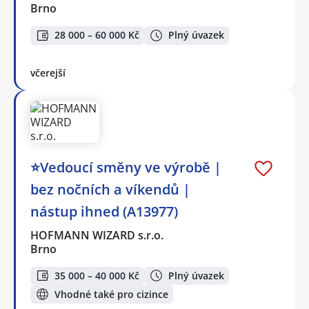
Brno
28 000 – 60 000 Kč
Plný úvazek
včerejší
⭐Vedoucí směny ve výrobě |
bez nočních a víkendů |
nástup ihned (A13977)
HOFMANN WIZARD s.r.o.
Brno
35 000 – 40 000 Kč
Plný úvazek
Vhodné také pro cizince