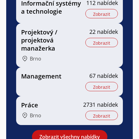
Informační systémy
112 nabídek
a technologie
Zobrazit
Projektový /
22 nabídek
projektová
Zobrazit
manažerka
Brno
Management
67 nabídek
Zobrazit
Práce
2731 nabídek
Brno
Zobrazit
Zobrazit všechny nabídky