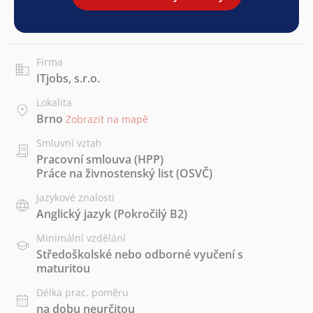
Firma
ITjobs, s.r.o.
Lokalita
Brno
Zobrazit na mapě
Smluvní vztah
Pracovní smlouva (HPP)
Práce na živnostenský list (OSVČ)
Jazykové znalosti
Anglický jazyk
(Pokročilý B2)
Minimální vzdělání
Středoškolské nebo odborné vyučení s
maturitou
Délka prac. poměru
na dobu neurčitou