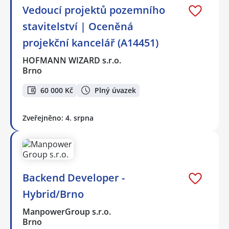
️Vedoucí projektů pozemního
stavitelství | Oceněná
projekční kancelář (A14451)
HOFMANN WIZARD s.r.o.
Brno
60 000 Kč
Plný úvazek
Zveřejněno: 4. srpna
Backend Developer -
Hybrid/Brno
ManpowerGroup s.r.o.
Brno