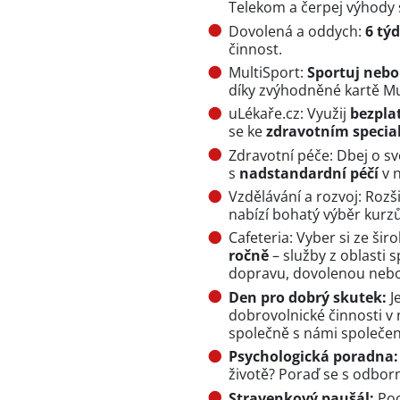
Telekom a čerpej výhody 
Dovolená a oddych:
6 tý
činnost.
MultiSport:
Sportuj nebo
díky zvýhodněné kartě Mu
uLékaře.cz: Využij
bezpla
se ke
zdravotním specia
Zdravotní péče: Dbej o s
s
nadstandardní péčí
v 
Vzdělávání a rozvoj: Rozš
nabízí bohatý výběr kurzů
Cafeteria: Vyber si ze ši
ročně
– služby z oblasti 
dopravu, dovolenou nebo
Den pro dobrý skutek:
J
dobrovolnické činnosti v 
společně s námi společe
Psychologická poradna:
životě? Poraď se s odbor
Stravenkový paušál:
Poc