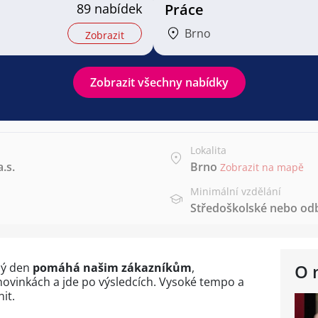
89 nabídek
Práce
Brno
Zobrazit
Zobrazit všechny nabídky
Lokalita
.s.
Brno
Zobrazit na mapě
Minimální vzdělání
Středoškolské nebo od
dý den
pomáhá našim zákazníkům
,
O 
novinkách a jde po výsledcích. Vysoké tempo a
it.