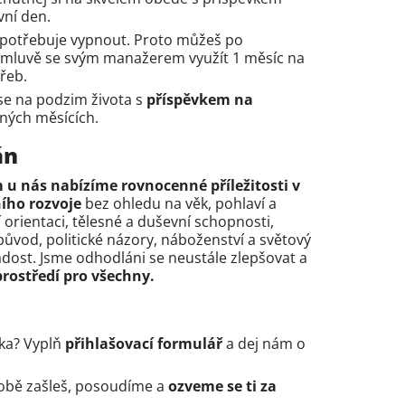
vní den.
potřebuje vypnout. Proto můžeš po
domluvě se svým manažerem využít 1 měsíc na
třeb.
 se na podzim života s
příspěvkem na
ných měsících.
án
m u nás nabízíme rovnocenné příležitosti v
ního rozvoje
bez ohledu na věk, pohlaví a
 orientaci, tělesné a duševní schopnosti,
 původ, politické názory, náboženství a světový
dost. Jsme odhodláni se neustále zlepšovat a
rostředí pro všechny.
dka? Vyplň
přihlašovací formulář
a dej nám o
sobě zašleš, posoudíme a
ozveme se ti za