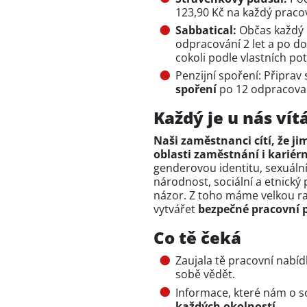
123,90 Kč na každý praco
Sabbatical:
Občas každý 
odpracování 2 let a po 
cokoli podle vlastních po
Penzijní spoření: Připrav
spoření
po 12 odpracova
Každý je u nás vít
Naši zaměstnanci cítí, že ji
oblasti zaměstnání i kariér
genderovou identitu, sexuální
národnost, sociální a etnický
názor. Z toho máme velkou ra
vytvářet
bezpečné pracovní p
Co tě čeká
Zaujala tě pracovní nabí
sobě vědět.
Informace, které nám o 
každých okolností.