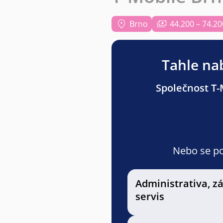
Brno
44.200 – 74.20
Tahle nab
Společnost T-M
Nebo se pod
Administrativa, z
servis