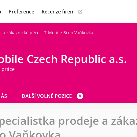
a
Preference
Recenze firem
je a zákaznické péče – T-Mobile Brno Vaňkovka
bile Czech Republic a.s.
 práce
NÁS
DALŠÍ VOLNÉ POZICE
8
pecialistka prodeje a záka
no Vaňkovka