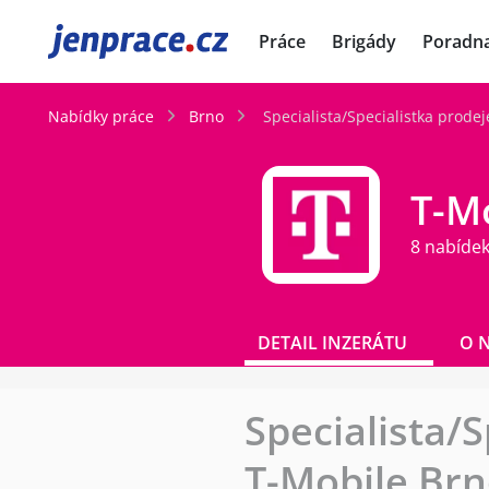
JenPráce.cz
Práce
Brigády
Poradn
Nabídky práce
Brno
Specialista/Specialistka prode
T-Mo
8 nabídek
DETAIL INZERÁTU
O 
Specialista/S
T-Mobile Br