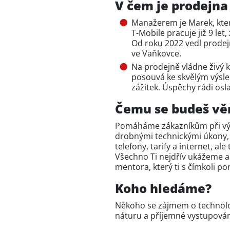
V čem je prodejna
Manažerem je Marek, kter
T-Mobile pracuje již 9 let
Od roku 2022 vedl prodejn
ve Vaňkovce.
Na prodejně vládne živý k
posouvá ke skvělým výsle
zážitek. Úspěchy rádi osl
Čemu se budeš vě
Pomáháme zákazníkům při výb
drobnými technickými úkony, n
telefony, tarify a internet, al
Všechno Ti nejdřív ukážeme a
mentora, který ti s čímkoli po
Koho hledáme?
Někoho se zájmem o technolo
náturu a příjemné vystupován