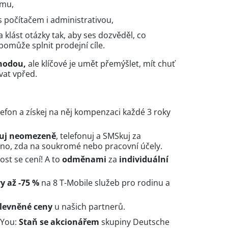
ýmu,
s počítačem i administrativou,
 klást otázky tak, aby ses dozvěděl, co
 pomůže splnit prodejní cíle.
ýhodou,
ale klíčové je umět přemýšlet, mít chuť
vat vpřed.
lefon a získej na něj kompenzaci každé 3 roky
uj neomezeně
, telefonuj a SMSkuj za
no, zda na soukromé nebo pracovní účely.
st se cení! A to
odměnami
za
individuální
vy až -75 %
na 8 T-Mobile služeb pro rodinu a
 zlevněné ceny
u našich partnerů.
2You:
Staň se akcionářem
skupiny Deutsche