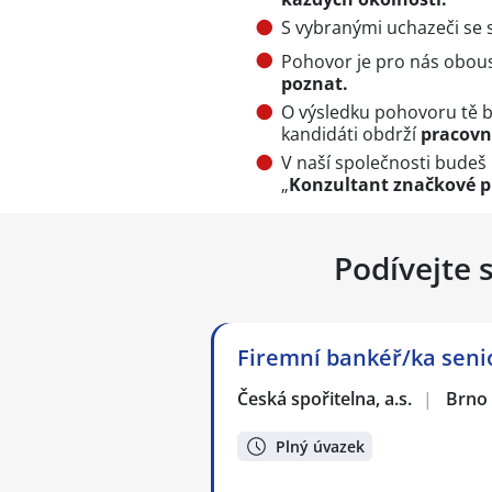
S vybranými uchazeči se 
Pohovor je pro nás obous
poznat.
O výsledku pohovoru tě 
kandidáti obdrží
pracovn
V naší společnosti budeš 
„
Konzultant značkové p
Podívejte 
Firemní bankéř/ka senio
Česká spořitelna, a.s.
|
Brno
Plný úvazek