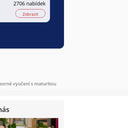
2706 nabídek
Zobrazit
borné vyučení s maturitou
nás