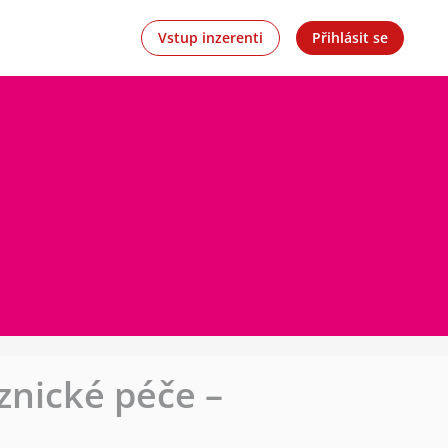
Vstup inzerenti
Přihlásit se
znické péče –