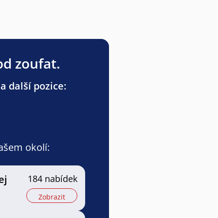
od zoufat.
a další pozice:
vašem okolí:
ej
184 nabídek
Zobrazit