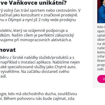
 ve Vaňkovce unikátní?
ý volný čas tráví sportem nebo cestováním. V
, začínal jako konzultant v značkové prodejně.
u v Olympii a nyní již 2 roky vede prodejnu
Kdo ř
olektiv, který se vzájemně podporuje a
oper
dkům. Naším cílem je perfektní zákaznický
upla
obor
avujeme při mimopracovních aktivitách.e.
na d
naše
novat
komu
info
ěru z široké nabídky služeb/produktů a s
firem
apříklad s instalací aplikace. Nabízíme nejen
prop
e také specializované služby jako Chytré auto.
svět.
 vysvětlíme. Na začátku dostaneš svého
radí.
V
gie, kdo má obchodního ducha, soutěživou
í. Během pohovoru nás bude zajímat, zda: