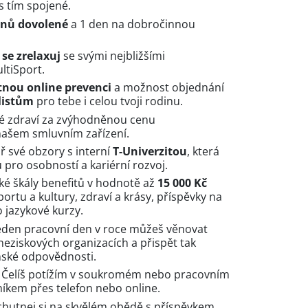
s tím spojené.
dnů dovolené
a 1 den na dobročinnou
 se zrelaxuj
se svými nejbližšími
ltiSport.
tnou online prevenci
a možnost objednání
listům
pro tebe i celou tvoji rodinu.
vé zdraví za zvýhodněnou cenu
našem smluvním zařízení.
iř své obzory s interní
T-Univerzitou
, která
 pro osobností a kariérní rozvoj.
roké škály benefitů v hodnotě až
15 000 Kč
sportu a kultury, zdraví a krásy, příspěvky na
 jazykové kurzy.
eden pracovní den v roce můžeš věnovat
neziskových organizacích a přispět tak
nské odpovědnosti.
Čelíš potížím v soukromém nebo pracovním
níkem přes telefon nebo online.
hutnej si na skvělém obědě s příspěvkem