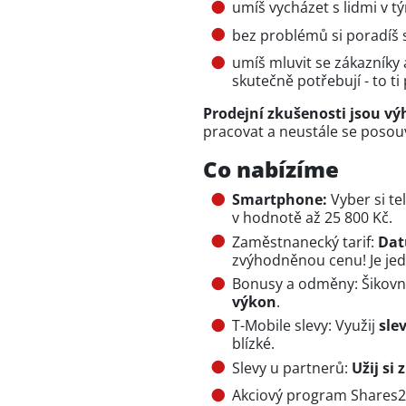
umíš vycházet s lidmi v t
bez problémů si poradíš 
umíš mluvit se zákazníky a
skutečně potřebují - to ti
Prodejní zkušenosti jsou v
pracovat a neustále se posou
Co nabízíme
Smartphone:
Vyber si te
v hodnotě až 25 800 Kč.
Zaměstnanecký tarif:
Dat
zvýhodněnou cenu! Je jed
Bonusy a odměny: Šikovno
výkon
.
T-Mobile slevy: Využij
sle
blízké.
Slevy u partnerů:
Užij si
Akciový program Shares