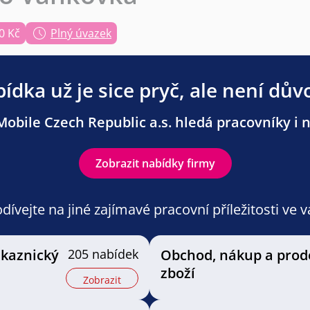
0 Kč
Plný úvazek
ídka už je sice pryč, ale není dův
obile Czech Republic a.s. hledá pracovníky i n
Zobrazit nabídky firmy
ívejte na jiné zajímavé pracovní příležitosti ve 
ákaznický
205 nabídek
Obchod, nákup a prod
zboží
Zobrazit