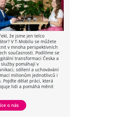
ekl, že jsme jen telco
átor? V T-Mobilu se můžete
tnit v mnoha perspektivních
ech současnosti. Podílíme se
igitální transformaci Česka a
 služby pomáhají v
nikaci, sdílení a uchovávání
rmací milionům jednotlivců i
. Pojďte dělat práci, která
ojuje lidi a pomáhá měnit
íce o nás