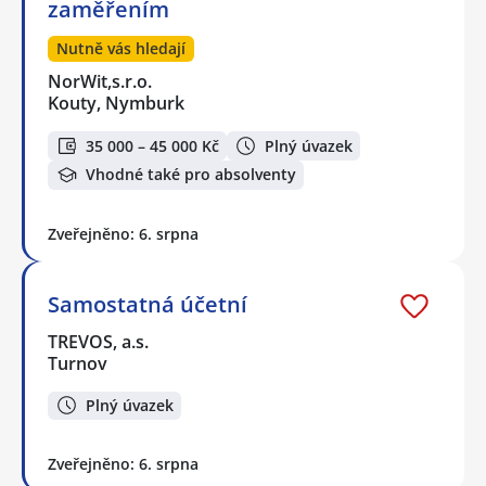
zaměřením
Nutně vás hledají
NorWit,s.r.o.
Kouty, Nymburk
35 000 – 45 000 Kč
Plný úvazek
Vhodné také pro absolventy
Zveřejněno: 6. srpna
Samostatná účetní
TREVOS, a.s.
Turnov
Plný úvazek
Zveřejněno: 6. srpna