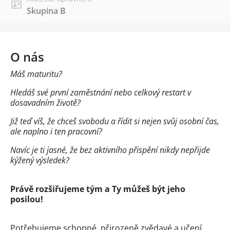
Skupina B
O nás
Máš maturitu?
Hledáš své první zaměstnání nebo celkový restart v
dosavadním životě?
Již teď víš, že chceš svobodu a řídit si nejen svůj osobní čas,
ale naplno i ten pracovní?
Navíc je ti jasné, že bez aktivního přispění nikdy nepřijde
kýžený výsledek?
Právě rozšiřujeme tým a Ty můžeš být jeho
posilou!
Potřebujeme schopné, přirozeně zvědavé a učení