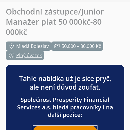
Obchodní zástupce/Junior
Manažer plat 50 000kč-80
000kč
Mladá Boleslav
50.000 – 80.000 Kč
Plný úvazek
Tahle nabídka už je sice pryč,
ale není důvod zoufat.
Společnost Prosperity Financial
Services a.s. hledá pracovníky i na
další pozice: