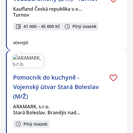
Kaufland Česká republika v.o…
Turnov
41 000 – 45 000 Kč
Plný úvazek
včerejší
Pomocník do kuchyně -
Vojenský útvar Stará Boleslav
(M/Ž)
ARAMARK, s.r.o.
Stará Boleslav, Brandýs nad…
Plný úvazek