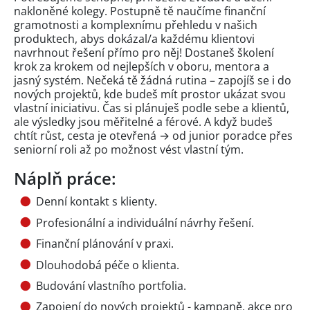
nakloněné kolegy. Postupně tě naučíme finanční
gramotnosti a komplexnímu přehledu v našich
produktech, abys dokázal/a každému klientovi
navrhnout řešení přímo pro něj! Dostaneš školení
krok za krokem od nejlepších v oboru, mentora a
jasný systém. Nečeká tě žádná rutina – zapojíš se i do
nových projektů, kde budeš mít prostor ukázat svou
vlastní iniciativu. Čas si plánuješ podle sebe a klientů,
ale výsledky jsou měřitelné a férové. A když budeš
chtít růst, cesta je otevřená → od junior poradce přes
seniorní roli až po možnost vést vlastní tým.
Náplň práce:
Denní kontakt s klienty.
Profesionální a individuální návrhy řešení.
Finanční plánování v praxi.
Dlouhodobá péče o klienta.
Budování vlastního portfolia.
Zapojení do nových projektů - kampaně, akce pro