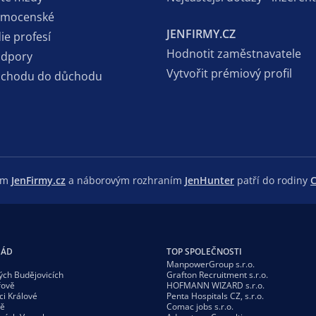
emocenské
JENFIRMY.CZ
ie profesí
Hodnotit zaměstnavatele
odpory
Vytvořit prémiový profil
dchodu do důchodu
lem
JenFirmy.cz
a náborovým rozhraním
JenHunter
patří do rodiny
C
GÁD
TOP SPOLEČNOSTI
ManpowerGroup s.r.o.
ých Budějovicích
Grafton Recruitment s.r.o.
řově
HOFMANN WIZARD s.r.o.
ci Králové
Penta Hospitals CZ, s.r.o.
vě
Comac jobs s.r.o.