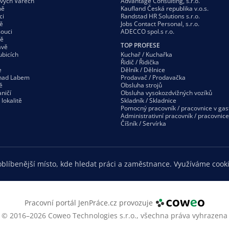
ových Varech
Advantage Consulting, s.r.o.
ně
Kaufland Česká republika v.o.s.
ci
Randstad HR Solutions s.r.o.
ě
Jobs Contact Personal, s.r.o.
ouci
ADECCO spol.s r.o.
vě
TOP PROFESE
avě
ubicích
Kuchař / Kuchařka
Řidič / Řidička
e
Dělník / Dělnice
 nad Labem
Prodavač / Prodavačka
ě
Obsluha strojů
ničí
Obsluha vysokozdvižných vozíků
í
lokalitě
Skladník / Skladnice
Pomocný pracovník / pracovnice v gas
Administrativní pracovník / pracovnice
Číšník / Servírka
blíbenější místo, kde hledat práci a zaměstnance. Využíváme cooki
Pracovní portál JenPráce.cz provozuje
© 2016–2026 Coweo Technologies s.r.o.,
všechna práva vyhrazena