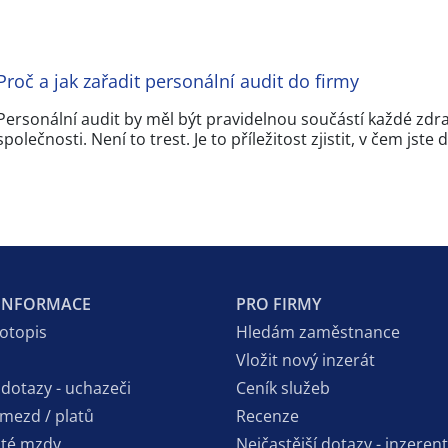
Proč a jak zařadit personální audit do firmy
Personální audit by měl být pravidelnou součástí každé zdra
společnosti. Není to trest. Je to příležitost zjistit, v čem jste
 INFORMACE
PRO FIRMY
votopis
Hledám zaměstnance
Vložit nový inzerát
 dotazy - uchazeči
Ceník služeb
 mezd / platů
Recenze
sté mzdy
Nejčastější dotazy - inzerent