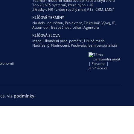
Teamio - moderní náborová aplikace a chytré ATS
Top 20 ATS systémů, které hýbou HR
Zkratky v HR - znáte rozdíly mezi ATS, CRM, LMS?
KLÍČOVÉ TERMÍNY
Na dobu neurčitou
,
Projektant
,
Elektrikář
,
Vývoj
,
IT
,
Automobil
,
Bezpečnost
,
Lékař
,
Agentura
KLÍČOVÁ SLOVA
Mzda
,
Ukončení prac. poměru
,
Hrubá mzda
,
Nadřízený
,
Hodnocení
,
Pochvala
,
Jsem personalista
tronomii
es, viz
podmínky
.