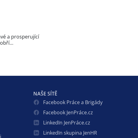
vé a prosperující
 dobří…
NAŠE SÍTĚ
Facebook Práce a Brigády
Facebook JenPráce.cz
LinkedIn JenPráce.cz
LinkedIn skupina JenHR
i