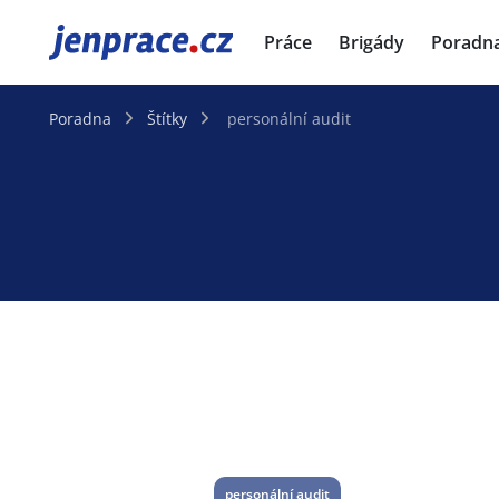
JenPráce.cz
Práce
Brigády
Poradn
Poradna
Štítky
personální audit
personální audit