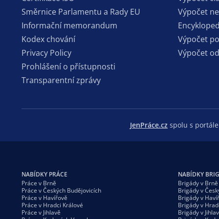
Směrnice Parlamentu a Rady EU
Výpočet n
Informační memorandum
Encykloped
Kodex chování
Výpočet p
Privacy Policy
Výpočet o
Prohlášení o přístupnosti
Transparentní zprávy
JenPráce.cz
spolu s portá
NABÍDKY PRÁCE
NABÍDKY BRI
Práce v Brně
Brigády v Brně
Práce v Českých Budějovicích
Brigády v Česk
Práce v Havířově
Brigády v Haví
Práce v Hradci Králové
Brigády v Hrad
Práce v Jihlavě
Brigády v Jihla