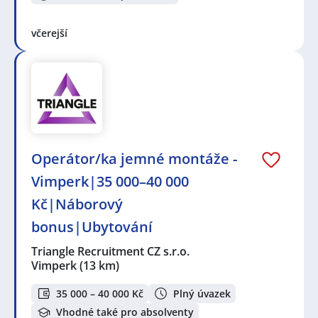
včerejší
Operátor/ka jemné montáže -
Vimperk|35 000–40 000
Kč|Náborový
bonus|Ubytování
Triangle Recruitment CZ s.r.o.
Vimperk
(13 km)
35 000 – 40 000 Kč
Plný úvazek
Vhodné také pro absolventy