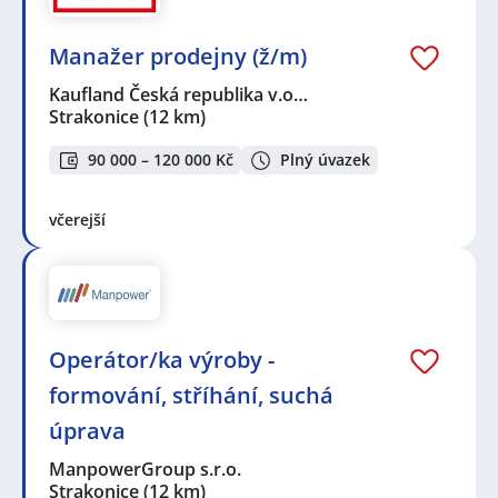
Manažer prodejny (ž/m)
Kaufland Česká republika v.o…
Strakonice
(12 km)
90 000 – 120 000 Kč
Plný úvazek
včerejší
Operátor/ka výroby -
formování, stříhání, suchá
úprava
ManpowerGroup s.r.o.
Strakonice
(12 km)