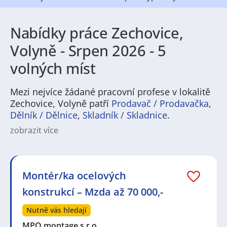
Nabídky práce Zechovice,
Volyně - Srpen 2026 - 5
volných míst
Mezi nejvíce žádané pracovní profese v lokalitě
Zechovice, Volyně patří
Prodavač / Prodavačka
,
Dělník / Dělnice
,
Skladník / Skladnice
.
zobrazit více
Na
JenPráce.cz
naleznete širokou nabídku pravidelně
aktualizovaných a doplňovaných inzerátů
práce
i
brigády
. Najdete zde široké množství různých oborů
a profesí, o které mají firmy aktuálně největší zájem a
Montér/ka ocelových
je pro ně velmi podstatné obsadit pracovní pozici v co
konstrukcí – Mzda až 70 000,-
nejkratším možném termínu. Mezi takové profese
patří nyní nejvíce
kuchař / kuchařka
,
řidič / řidička
,
Nutně vás hledají
dělník / dělnice
,
dělník / dělnice
nebo máte zájem o
profesi
prodavač / prodavačka
? Mezi nejvíce
MPO montage s.r.o.