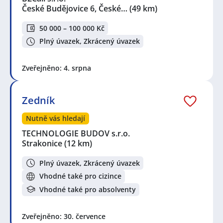
Inženýr / inženýrka kvality
,
Technik / technička
České Budějovice 6, České…
(49 km)
automatizace
,
Elektrokonstruktér /
Elektrokonstruktérka
50 000 – 100 000 Kč
Seznam lokalit v zobrazených inzerátech:
Plný úvazek, Zkrácený úvazek
Celá ČR
,
České Budějovice 6, České Budějovice
,
Strakonice
,
Nišovice
,
Čkyně
,
Vimperk II, Vimperk
,
Zveřejněno: 4. srpna
Vimperk
,
Prachatice II, Prachatice
,
Prachatice
,
Horažďovice
,
Chelčice
,
Vodňany
,
Sušice III, Sušice,
okres Klatovy
,
Protivín
,
Budějovické Předměstí, Písek
,
Zedník
Sušice, okres Klatovy
,
Písek
Nutně vás hledají
TECHNOLOGIE BUDOV s.r.o.
Strakonice
(12 km)
Plný úvazek, Zkrácený úvazek
Vhodné také pro cizince
Vhodné také pro absolventy
Zveřejněno: 30. července