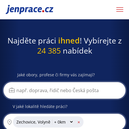
JenPráce.cz
Najděte práci
ihned
! Vybírejte z
24 385
nabídek
Jaké obory, profese či firmy vás zajímají?
V jaké lokalitě hledáte práci?
×
Zechovice, Volyně