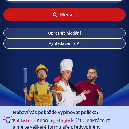
Hledat
Upřesnit hledání
Vyhledávání s AI
Nebaví vás pokaždé vyplňovat políčka?
nebo
k účtu
JenPráce.cz
Přihlaste se
registrujte
a mějte veškeré
formuláře předvyplněny.