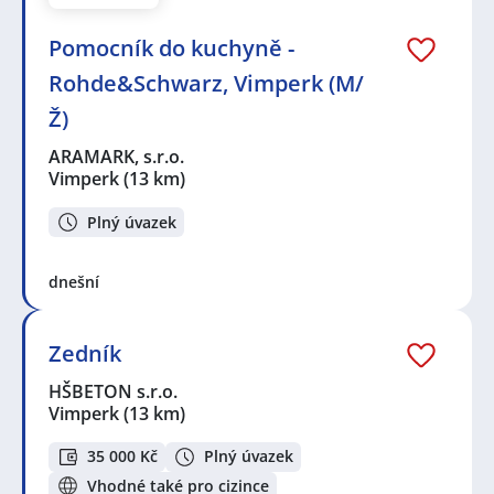
Pomocník do kuchyně -
Rohde&Schwarz, Vimperk (M/
Ž)
ARAMARK, s.r.o.
Vimperk
(13 km)
Plný úvazek
dnešní
Zedník
HŠBETON s.r.o.
Vimperk
(13 km)
35 000 Kč
Plný úvazek
Vhodné také pro cizince