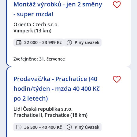
Montáž výrobků - jen 2 směny
- super mzda!
Orienta Czech s.r.o.
Vimperk
(13 km)
32 000 – 33 999 Kč
Plný úvazek
Zveřejněno: 31. července
Prodavač/ka - Prachatice (40
hodin/týden - mzda 40 400 Kč
po 2 letech)
Lidl Česká republika s.r.o.
Prachatice II, Prachatice
(18 km)
36 500 – 40 400 Kč
Plný úvazek