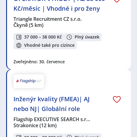
Kč/měsíc | Vhodné i pro ženy
Triangle Recruitment CZ s.r.o.
Čkyně
(5 km)
37 000 – 38 000 Kč
Plný úvazek
Vhodné také pro cizince
Zveřejněno: 30. července
Inženýr kvality (FMEA)| AJ
nebo NJ| Globální role
Flagship EXECUTIVE SEARCH s.r…
Strakonice
(12 km)