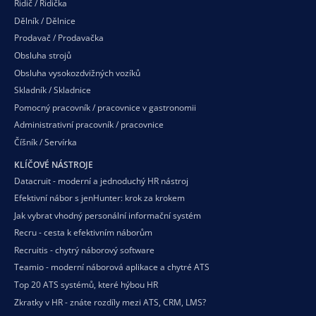
Řidič / Řidička
Dělník / Dělnice
Prodavač / Prodavačka
Obsluha strojů
Obsluha vysokozdvižných vozíků
Skladník / Skladnice
Pomocný pracovník / pracovnice v gastronomii
Administrativní pracovník / pracovnice
Číšník / Servírka
KLÍČOVÉ NÁSTROJE
Datacruit - moderní a jednoduchý HR nástroj
Efektivní nábor s jenHunter: krok za krokem
Jak vybrat vhodný personální informační systém
Recru - cesta k efektivním náborům
Recruitis - chytrý náborový software
Teamio - moderní náborová aplikace a chytré ATS
Top 20 ATS systémů, které hýbou HR
Zkratky v HR - znáte rozdíly mezi ATS, CRM, LMS?