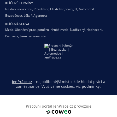
KLÍČOVÉ TERMÍNY
Na dobu neurčitou
,
Projektant
,
Elektrikář
,
Vývoj
,
IT
,
Automobil
,
Bezpečnost
,
Lékař
,
Agentura
KLÍČOVÁ SLOVA
Mzda
,
Ukončení prac. poměru
,
Hrubá mzda
,
Nadřízený
,
Hodnocení
,
Pochvala
,
Jsem personalista
JenPráce.cz
– nejoblíbenější místo, kde hledat práci a
zaměstnance. Využíváme cookies, viz
podmínky
.
Pracovní portál JenPráce.cz provozuje