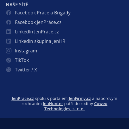
NAŠE SÍTĚ
Facebook Práce a Brigády
Facebook JenPráce.cz
LinkedIn JenPráce.cz
LinkedIn skupina JenHR
Instagram
TikTok
Twitter / X
JenPráce.cz
spolu s portálem
JenFirmy.cz
a náborovým
rozhraním
JenHunter
patří do rodiny
Coweo
Technologies, s. r. o.