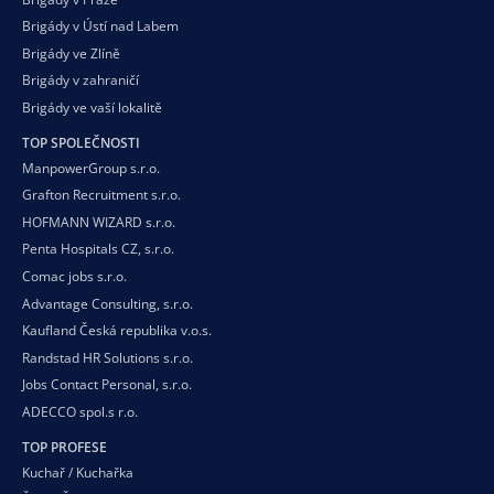
Brigády v Ústí nad Labem
Brigády ve Zlíně
Brigády v zahraničí
Brigády ve vaší
lokalitě
TOP SPOLEČNOSTI
ManpowerGroup s.r.o.
Grafton Recruitment s.r.o.
HOFMANN WIZARD s.r.o.
Penta Hospitals CZ, s.r.o.
Comac jobs s.r.o.
Advantage Consulting, s.r.o.
Kaufland Česká republika v.o.s.
Randstad HR Solutions s.r.o.
Jobs Contact Personal, s.r.o.
ADECCO spol.s r.o.
TOP PROFESE
Kuchař / Kuchařka