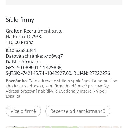
Sídlo firmy
Grafton Recruitment s.r.o.
Na Poříčí 1079/3a
110 00 Praha
IČO: 62583344
Datová schránka: xrd8wq7
Další informace:
GPS: 50.089601,14.429838,
S-JTSK: -742145.74 -1042927.60, RUIAN: 27222276
Poznámka:
Tato adresa je sídlem společnosti a nemusí se
shodovat s adresou, kam firma hledá nové pracovníky.
Adresa pracovní nabídky je uvedena v inzerci - v poli
Lokalita.
Více o firmě
Recenze od zaměstnanců