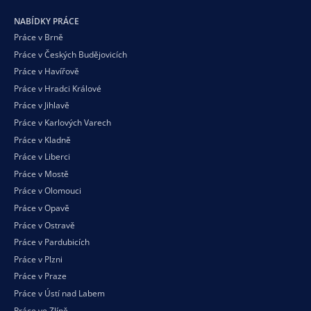
NABÍDKY PRÁCE
Práce v Brně
Práce v Českých Budějovicích
Práce v Havířově
Práce v Hradci Králové
Práce v Jihlavě
Práce v Karlových Varech
Práce v Kladně
Práce v Liberci
Práce v Mostě
Práce v Olomouci
Práce v Opavě
Práce v Ostravě
Práce v Pardubicích
Práce v Plzni
Práce v Praze
Práce v Ústí nad Labem
Práce ve Zlíně