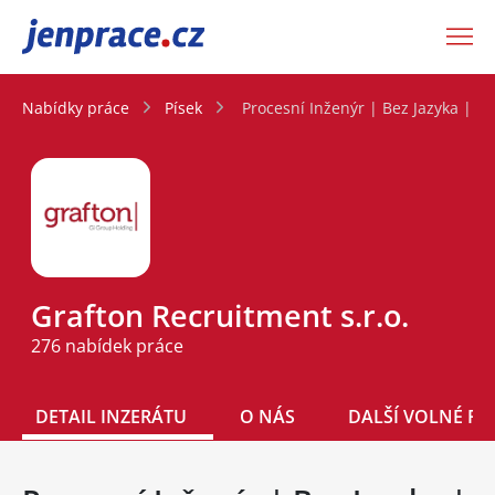
JenPráce.cz
Nabídky práce
Písek
Procesní Inženýr | Bez Jazyka | A
Grafton Recruitment s.r.o.
276 nabídek práce
DETAIL INZERÁTU
O NÁS
DALŠÍ VOLNÉ PO