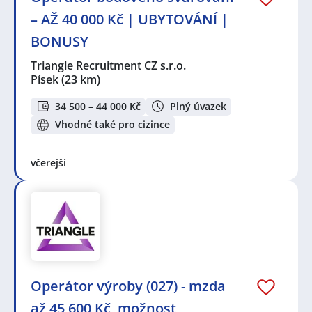
– AŽ 40 000 Kč | UBYTOVÁNÍ |
BONUSY
Triangle Recruitment CZ s.r.o.
Písek
(23 km)
34 500 – 44 000 Kč
Plný úvazek
Vhodné také pro cizince
včerejší
Operátor výroby (027) - mzda
až 45 600 Kč, možnost