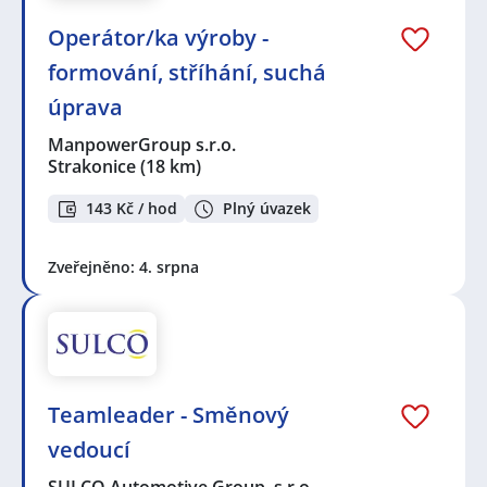
Operátor/ka výroby -
formování, stříhání, suchá
úprava
ManpowerGroup s.r.o.
Strakonice
(18 km)
143 Kč / hod
Plný úvazek
Zveřejněno: 4. srpna
Teamleader - Směnový
vedoucí
SULCO Automotive Group, s.r.o.