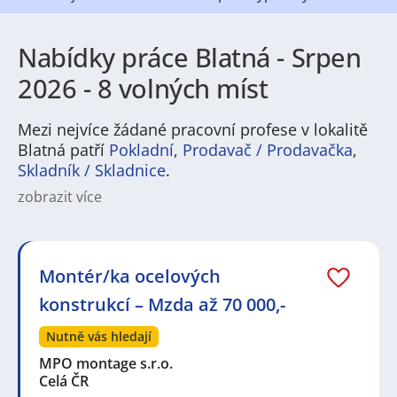
Nabídky práce Blatná - Srpen
2026 - 8 volných míst
Mezi nejvíce žádané pracovní profese v lokalitě
Blatná patří
Pokladní
,
Prodavač / Prodavačka
,
Skladník / Skladnice
.
zobrazit více
Hledáte práci v Blatné? Město nabízí různorodé
pracovní příležitosti, které ocení jak odborníci, tak lidé
hledající stabilní zaměstnání. V regionu jsou běžné
pozice v obchodu, službách, administrativě a
Montér/ka ocelových
zákaznické podpoře, stejně jako nabídky ve výrobě,
konstrukcí – Mzda až 70 000,-
logistice a v řemeslech. Pro zájemce o práci v oblasti
zdravotnictví, školství nebo sociálních služeb je tu
Nutně vás hledají
také pravidelná poptávka po kvalifikovaných i
pomocných pozicích. Pracovní nabídky v Blatné tak
MPO montage s.r.o.
pokrývají široké spektrum – od administrativních rolí
Celá ČR
přes technické profese až po práci na provozech a v