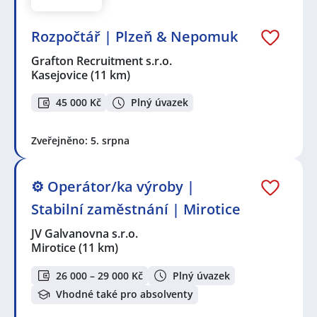
Rozpočtář | Plzeň & Nepomuk
Grafton Recruitment s.r.o.
Kasejovice
(11 km)
45 000 Kč
Plný úvazek
Zveřejněno: 5. srpna
⚙️ Operátor/ka výroby |
Stabilní zaměstnání | Mirotice
JV Galvanovna s.r.o.
Mirotice
(11 km)
26 000 – 29 000 Kč
Plný úvazek
Vhodné také pro absolventy