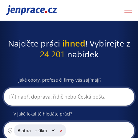
JenPráce.cz
Najděte práci
ihned
! Vybírejte z
24 201
nabídek
Jaké obory, profese či firmy vás zajímají?
V jaké lokalitě hledáte práci?
×
Blatná