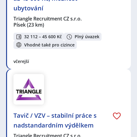
ubytování
Triangle Recruitment CZ s.r.o.
Písek
(23 km)
32 112 – 45 600 Kč
Plný úvazek
Vhodné také pro cizince
včerejší
Tavič / VZV – stabilní práce s
nadstandardním výdělkem
Triangle Recruitment CZ s.r.o.