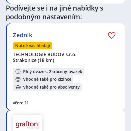
telekomunikací
,
Operátor / operátorka chemické
Podívejte se i na jiné nabídky s
výroby
,
Obsluha strojů
,
Finanční specialista /
specialistka
,
Specialista / specialistka kvality
,
Inženýr /
podobným nastavením:
inženýrka kvality
,
Technik / technička automatizace
Seznam lokalit v zobrazených inzerátech:
Zedník
Celá ČR
,
Blatná
,
Strakonice
,
Kasejovice
,
Mirotice
,
Březnice, okres Příbram
,
Horažďovice
,
Nepomuk,
Nutně vás hledají
okres Plzeň-jih
,
Písek
,
Klášter
TECHNOLOGIE BUDOV s.r.o.
Strakonice
(18 km)
Plný úvazek, Zkrácený úvazek
Vhodné také pro cizince
Vhodné také pro absolventy
včerejší