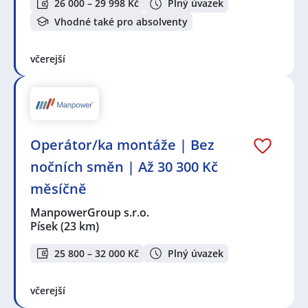
26 000 – 29 998 Kč
Plný úvazek
Vhodné také pro absolventy
včerejší
Operátor/ka montáže | Bez
nočních směn | Až 30 300 Kč
měsíčně
ManpowerGroup s.r.o.
Písek
(23 km)
25 800 – 32 000 Kč
Plný úvazek
včerejší