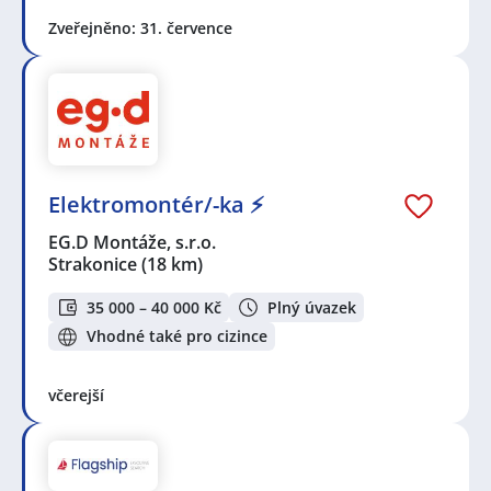
Zveřejněno: 31. července
Elektromontér/-ka ⚡
EG.D Montáže, s.r.o.
Strakonice
(18 km)
35 000 – 40 000 Kč
Plný úvazek
Vhodné také pro cizince
včerejší