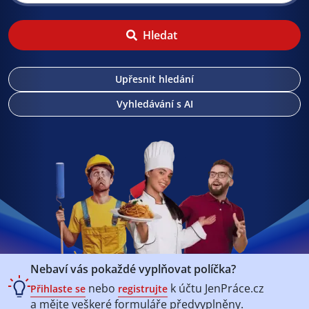
Hledat
Upřesnit hledání
Vyhledávání s AI
Nebaví vás pokaždé vyplňovat políčka?
nebo
k účtu
JenPráce.cz
Přihlaste se
registrujte
a mějte veškeré
formuláře předvyplněny.