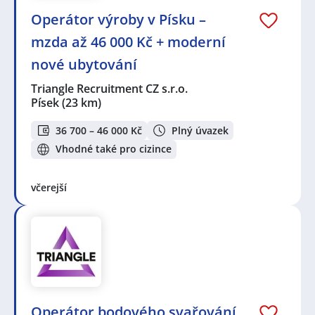
Operátor výroby v Písku –
mzda až 46 000 Kč + moderní
nové ubytování
Triangle Recruitment CZ s.r.o.
Písek
(23 km)
36 700 – 46 000 Kč
Plný úvazek
Vhodné také pro cizince
včerejší
Operátor bodového svařování