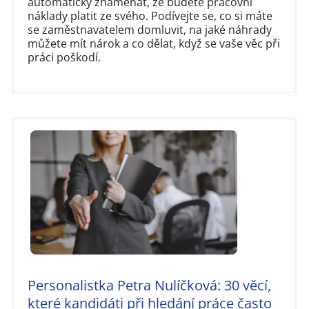
automaticky znamenat, že budete pracovní
náklady platit ze svého. Podívejte se, co si máte
se zaměstnavatelem domluvit, na jaké náhrady
můžete mít nárok a co dělat, když se vaše věc při
práci poškodí.
Personalistka Petra Nulíčková: 30 věcí,
které kandidáti při hledání práce často