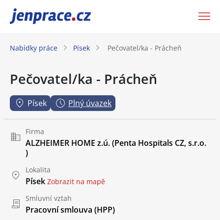
JenPráce.cz
Nabídky práce
Písek
Pečovatel/ka - Prácheň
Pečovatel/ka - Prácheň
Písek
Plný úvazek
Firma
ALZHEIMER HOME z.ú. (Penta Hospitals CZ, s.r.o.
)
Lokalita
Písek
Zobrazit na mapě
Smluvní vztah
Pracovní smlouva (HPP)