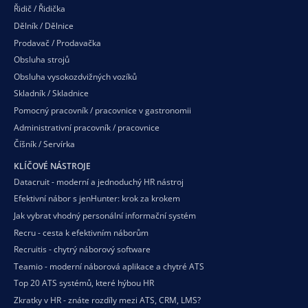
Řidič / Řidička
Dělník / Dělnice
Prodavač / Prodavačka
Obsluha strojů
Obsluha vysokozdvižných vozíků
Skladník / Skladnice
Pomocný pracovník / pracovnice v gastronomii
Administrativní pracovník / pracovnice
Číšník / Servírka
KLÍČOVÉ NÁSTROJE
Datacruit - moderní a jednoduchý HR nástroj
Efektivní nábor s jenHunter: krok za krokem
Jak vybrat vhodný personální informační systém
Recru - cesta k efektivním náborům
Recruitis - chytrý náborový software
Teamio - moderní náborová aplikace a chytré ATS
Top 20 ATS systémů, které hýbou HR
Zkratky v HR - znáte rozdíly mezi ATS, CRM, LMS?