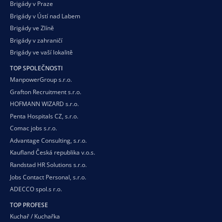
Brigády v Praze
Brigády v Ústí nad Labem
Brigády ve Zlíně
Brigády v zahraničí
Brigády ve vaší
lokalitě
TOP SPOLEČNOSTI
ManpowerGroup s.r.o.
Grafton Recruitment s.r.o.
HOFMANN WIZARD s.r.o.
Penta Hospitals CZ, s.r.o.
Comac jobs s.r.o.
Advantage Consulting, s.r.o.
Kaufland Česká republika v.o.s.
Randstad HR Solutions s.r.o.
Jobs Contact Personal, s.r.o.
ADECCO spol.s r.o.
TOP PROFESE
Kuchař / Kuchařka