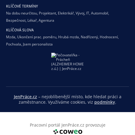
KLÍČOVÉ TERMÍNY
Na dobu neurčitou
,
Projektant
,
Elektrikář
,
Vývoj
,
IT
,
Automobil
,
Bezpečnost
,
Lékař
,
Agentura
KLÍČOVÁ SLOVA
Mzda
,
Ukončení prac. poměru
,
Hrubá mzda
,
Nadřízený
,
Hodnocení
,
Pochvala
,
Jsem personalista
JenPráce.cz
– nejoblíbenější místo, kde hledat práci a
zaměstnance. Využíváme cookies, viz
podmínky
.
Pracovní portál JenPráce.cz provozuje