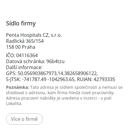
Sídlo firmy
Penta Hospitals CZ, s.r.o.
Radlická 365/154
158 00 Praha
IČO: 04116364
Datová schránka: 96b4tzu
Další informace:
GPS: 50.056903867973,14.382658906122,
S-JTSK: -741787.49 -1042963.65, RUIAN: 42793335
Poznámka:
Tato adresa je sídlem společnosti a nemusí se
shodovat s adresou, kam firma hledá nové pracovníky.
Adresa pracovní nabídky je uvedena v inzerci - v poli
Lokalita.
Více o firmě