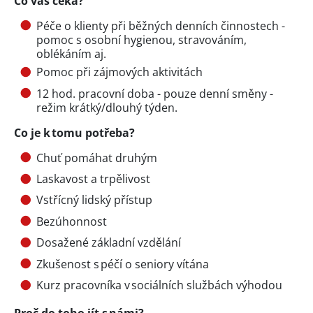
Co vás čeká?
Péče o klienty při běžných denních činnostech -
pomoc s osobní hygienou, stravováním,
oblékáním aj.
Pomoc při zájmových aktivitách
12 hod. pracovní doba - pouze denní směny -
režim krátký/dlouhý týden.
Co je k tomu potřeba?
Chuť pomáhat druhým
Laskavost a trpělivost
Vstřícný lidský přístup
Bezúhonnost
Dosažené základní vzdělání
Zkušenost s péčí o seniory vítána
Kurz pracovníka v sociálních službách výhodou
Proč do toho jít s námi?