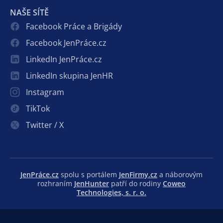
NAŠE SÍTĚ
Facebook Práce a Brigády
Facebook JenPráce.cz
LinkedIn JenPráce.cz
LinkedIn skupina JenHR
Instagram
TikTok
Twitter / X
JenPráce.cz
spolu s portálem
JenFirmy.cz
a náborovým
rozhraním
JenHunter
patří do rodiny
Coweo
Technologies, s. r. o.