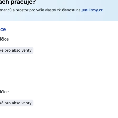
Montážník / Montážnice
,
Pomocný pracovník / pracovnice ve
otní bratr / sestra
,
Konstruktér / Konstruktérka
,
Operátor /
ektrotechnik / Elektrotechnička
,
Elektromechanik / Elektro
trikářka
,
Servisní technik / technička
,
Specialista / specialist
 ostrahy
,
Vězeňská služba
,
Voják / Vojákyně
,
Vrátný / Vrátná
ice
hodní zástupce / zástupkyně
,
Technik / technička automati
lčice
rátech:
e 6, České Budějovice
,
Strakonice
,
Vodňany
,
Protivín
,
Temel
ké pro absolventy
, Písek
,
Nišovice
,
Písek
,
Čkyně
lčice
ké pro absolventy