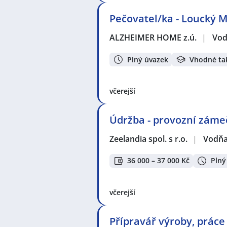
Pečovatel/ka - Loucký 
ALZHEIMER HOME z.ú.
|
Vo
Plný úvazek
Vhodné ta
včerejší
Údržba - provozní záme
Zeelandia spol. s r.o.
|
Vodň
36 000 – 37 000 Kč
Plný
včerejší
Přípravář výroby, prác