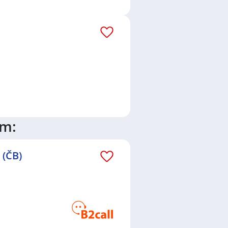
ím:
 (ČB)