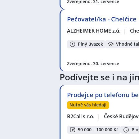
Zveřejněno: 31. července
Pečovatel/ka - Chelčice
ALZHEIMER HOME z.ú.
|
Che
Plný úvazek
Vhodné ta
Zveřejněno: 30. července
Podívejte se i na 
Prodejce po telefonu be
Nutně vás hledají
B2Call s.r.o.
|
České Budějovi
50 000 – 100 000 Kč
Pln