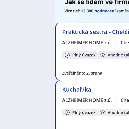
Zednice
,
Mechanik / Mechanička
,
Ošetřovatel / Ošetřovatelka
,
Zdrav
operátorka průmyslové výroby
,
El
Elektromontérka
,
Elektrikář / Elek
Policistka
,
Pracovník / pracovnice
Praktická sestra - Chelč
Potravinářský dělník / dělnice
,
Obc
ALZHEIMER HOME z.ú.
|
Che
Seznam lokalit v zobrazených inze
Celá ČR
,
Chelčice
,
České Budějovic
Plný úvazek
Vhodné ta
Prachatice
,
Budějovické Předměstí
Zveřejněno: 2. srpna
Kuchař/ka
ALZHEIMER HOME z.ú.
|
Che
Plný úvazek
Vhodné ta