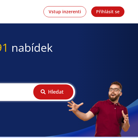
Vstup inzerenti
Přihlásit se
91
nabídek
Hledat