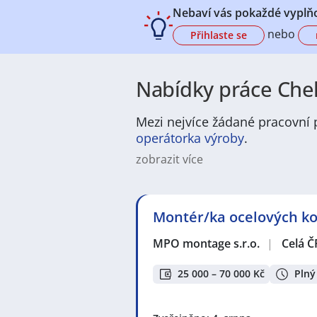
Nebaví vás pokaždé vyplňo
nebo
Přihlaste se
Nabídky práce Chel
Mezi nejvíce žádané pracovní p
operátorka výroby
.
zobrazit více
V Chelčicích najdete pestré pracov
zemědělství, potravinářství, stave
administrativní pozice. Pro zájemc
Montér/ka ocelových kon
pozice v provozech, skladnictví a 
nabídky i inzeráty zaměřené na re
MPO montage s.r.o.
|
Celá Č
Chelčice nabízí klidné prostředí 
infrastruktura zvládá každodenní p
25 000 – 70 000 Kč
Plný
bývá pomalejší než ve velkých měs
se snadno zapojíte do místních pr