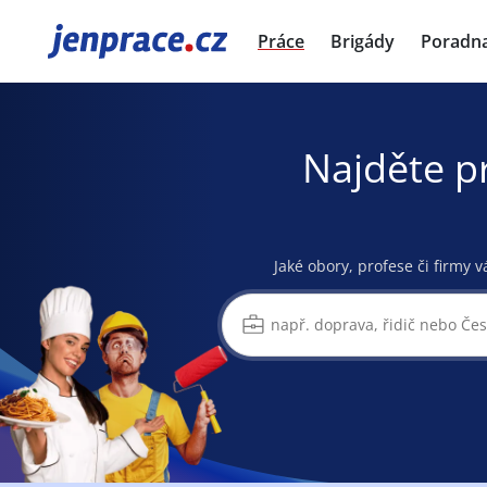
JenPráce.cz
Práce
Brigády
Poradn
Najděte p
Jaké obory, profese či firmy v