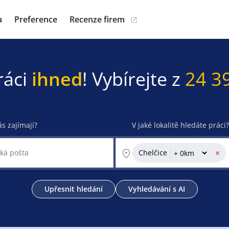
a
Preference
Recenze firem
ráci
ihned
! Vybírejte z
24 3
ás zajímají?
V jaké lokalitě hledáte práci?
×
Chelčice
Upřesnit hledání
Vyhledávání s AI