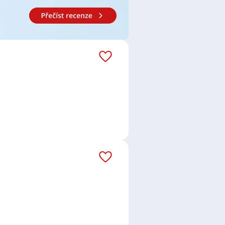
 stavebnictví
,
Svářeč / Svářečka
,
 operátorka výroby
,
Operátor /
mechanička
,
Elektromontér /
ka telekomunikací
,
Policista /
,
Vedoucí pracovník / pracovnice
,
zace
ín
,
Prachatice II, Prachatice
,