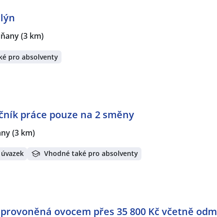
Mlýn
dňany
(3 km)
ké pro absolventy
čník práce pouze na 2 směny
any
(3 km)
 úvazek
Vhodné také pro absolventy
e provoněná ovocem přes 35 800 Kč včetně od