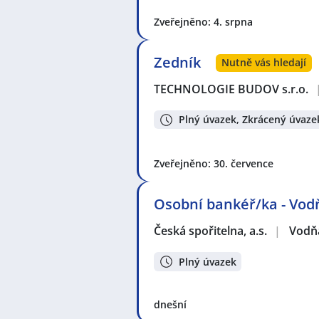
Zveřejněno: 4. srpna
Zedník
Nutně vás hledají
TECHNOLOGIE BUDOV s.r.o.
Plný úvazek, Zkrácený úvaze
Zveřejněno: 30. července
Osobní bankéř/ka - Vo
Česká spořitelna, a.s.
|
Vodň
Plný úvazek
dnešní