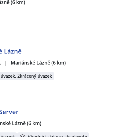
ázně
(6 km)
é Lázně
.
|
Mariánské Lázně
(6 km)
 úvazek, Zkrácený úvazek
 Server
nské Lázně
(6 km)
 úvazek
Vhodné také pro absolventy