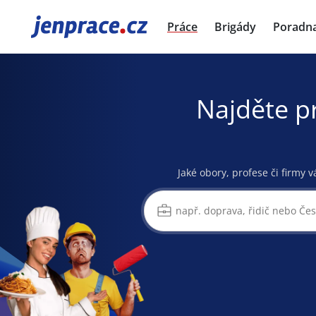
JenPráce.cz
Práce
Brigády
Poradn
Najděte p
Jaké obory, profese či firmy v