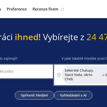
a
Preference
Recenze firem
ráci
ihned
! Vybírejte z
24 4
ás zajímají?
V jaké lokalitě hledáte práci?
Sekerské Chalupy,
Stará Voda, okres
Cheb
Upřesnit hledání
Vyhledávání s AI