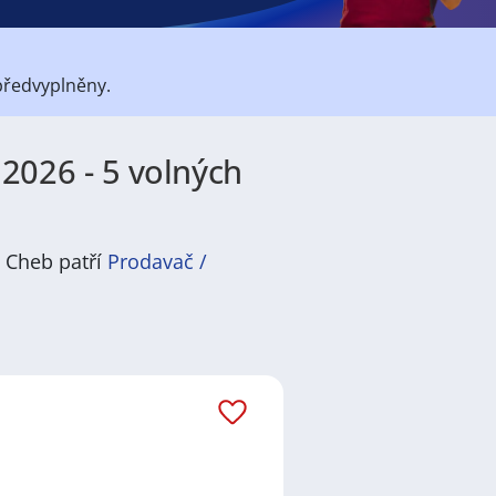
předvyplněny.
2026 - 5 volných
s Cheb patří
Prodavač /
átů
práce
i
brigády
. Najdete zde
ně velmi podstatné obsadit
ř / kuchařka
,
řidič / řidička
,
dělník
žadované obory patří
Průmyslová
 realitní služby
a nebo také práce
ráci i ve výše uvedených
ezení požadovaného zaměstnání.