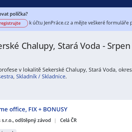
vat políčka?
k účtu
JenPráce.cz a mějte veškeré
formuláře 
registrujte
rské Chalupy, Stará Voda - Srpen 
rofese v lokalitě Sekerské Chalupy, Stará Voda, okre
sestra
,
Skladník / Skladnice
.
 nabídku pravidelně aktualizovaných a doplňovaných inzer
ofesí, o které mají firmy aktuálně největší zájem a je pro 
ožném termínu. Mezi takové profese patří nyní nejvíce
kucha
ome office, FIX + BONUSY
e zájem o profesi
prodavač / prodavačka
? Mezi nejvíce po
estovní ruch
,
Doprava, logistika a zásobování
,
Stavebnictví a
s s.r.o., odštěpný závod
|
Celá ČR
Právě proto Vám doporučujeme porozhlédnout se po nové p
velká pravděpodobnost, že si tím zvýšíte svou šanci na nal