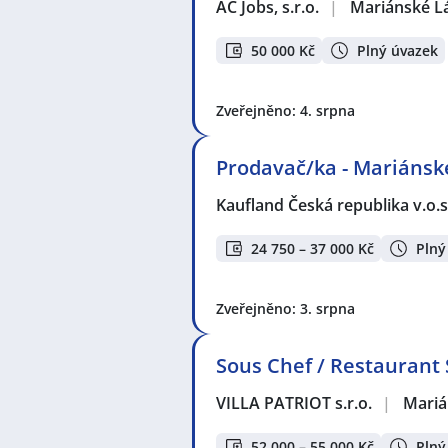
AC Jobs, s.r.o.
|
Mariánské L
50 000 Kč
Plný úvazek
Zveřejněno: 4. srpna
Prodavač/ka - Mariánsk
Kaufland Česká republika v.o.s
24 750 – 37 000 Kč
Plný
Zveřejněno: 3. srpna
Sous Chef / Restaurant
VILLA PATRIOT s.r.o.
|
Mariá
52 000 – 55 000 Kč
Plný