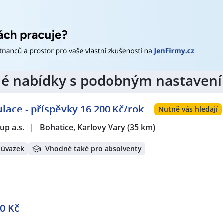
jiné nabídky s podobným nastaven
ace - příspěvky 16 200 Kč/rok
Nutně vás hledají
p a.s.
|
Bohatice, Karlovy Vary
(35 km)
 úvazek
Vhodné také pro absolventy
0 Kč