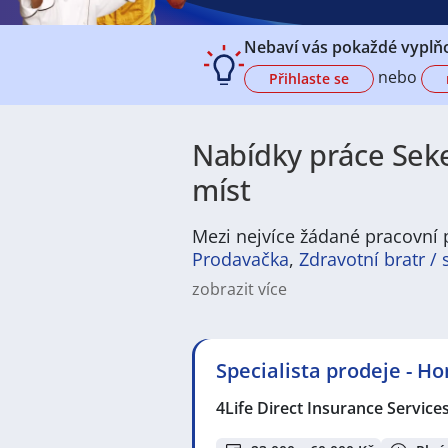
Nebaví vás pokaždé vyplňo
nebo
Přihlaste se
Nabídky práce Seke
míst
Mezi nejvíce žádané pracovní p
Prodavačka
,
Zdravotní bratr / 
zobrazit více
Na
JenPráce.cz
naleznete širokou
široké množství různých oborů a pr
pracovní pozici v co nejkratším m
Specialista prodeje - H
/ dělnice
,
dělník / dělnice
nebo mát
a chemická výroba
,
Ubytování a c
4Life Direct Insurance Service
v oboru
Služby, umění a kultura
. 
profesích či oborech, protože je 