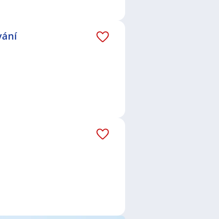
McDonald`s ČR spol. s r.o.
,
EKVITA
.ú.
,
Advantage Consulting, s.r.o.
,
vání
ce
,
Telefonní operátor /
gistik / Logistička
,
Operátor /
cialista / specialistka v
omii
,
Someliér /Someliérka
,
řka
,
Údržbář / Údržbářka
,
luha vysokozdvižných vozíků
,
manažerka
,
Výrobní ředitel /
ruktérka
,
Operátor / operátorka
tromechanička
,
Elektromontér /
chnička automatizace
Cheb
,
Planá, okres Tachov
,
dov, okres Karlovy Vary
,
Otročín
,