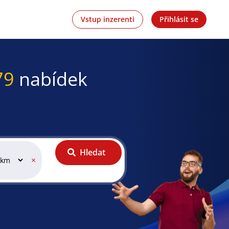
Vstup inzerenti
Přihlásit se
79
nabídek
Hledat
×