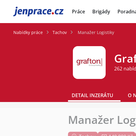
JenPráce.cz
Práce
Brigády
Poradn
Nabídky práce
Tachov
Manažer Logistiky
Graf
262 nabí
DETAIL INZERÁTU
O 
Manažer Logi