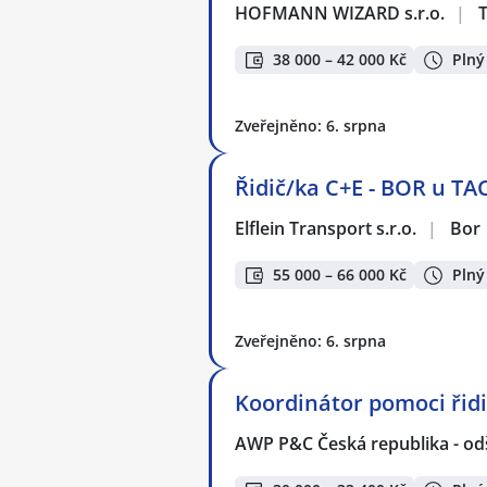
HOFMANN WIZARD s.r.o.
|
38 000 – 42 000 Kč
Plný
Zveřejněno: 6. srpna
Řidič/ka C+E - BOR u TA
Elflein Transport s.r.o.
|
Bor
55 000 – 66 000 Kč
Plný
Zveřejněno: 6. srpna
Koordinátor pomoci ři
AWP P&C Česká republika - od