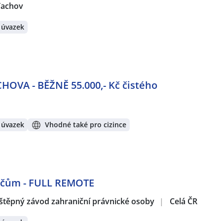
Tachov
 úvazek
CHOVA - BĚŽNĚ 55.000,- Kč čistého
 úvazek
Vhodné také pro cizince
dičům - FULL REMOTE
štěpný závod zahraniční právnické osoby
|
Celá ČR