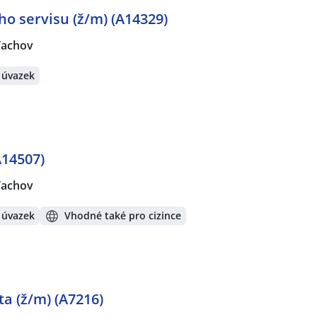
o servisu (ž/m) (A14329)
Tachov
 úvazek
14507)
Tachov
 úvazek
Vhodné také pro cizince
sta (ž/m) (A7216)