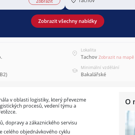
Tachov
Zobrazit
Zobrazit všechny nabídky
Lokalita
.
Tachov
Zobrazit na mapě
Minimální vzdělání
 B2)
Bakalářské
la v oblasti logistiky, který převezme
O 
gistických procesů, vedení týmu a
řetězce.
sů, dopravy a zákaznického servisu
ce celého objednávkového cyklu