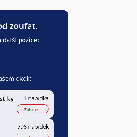
od zoufat.
 další pozice:
vašem okolí:
stiky
1 nabídka
Zobrazit
796 nabídek