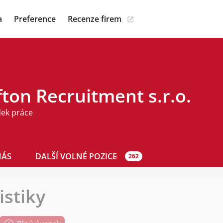
a
Preference
Recenze firem
ton Recruitment s.r.o.
dek práce
NÁS
DALŠÍ VOLNÉ POZICE
262
stiky