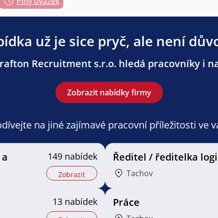
Plný úvazek
ídka už je sice pryč, ale není dův
afton Recruitment s.r.o. hledá pracovníky i na
Zobrazit nabídky firmy
ívejte na jiné zajímavé pracovní příležitosti ve 
 a
149 nabídek
Ředitel / ředitelka logi
Tachov
Zobrazit
13 nabídek
Práce