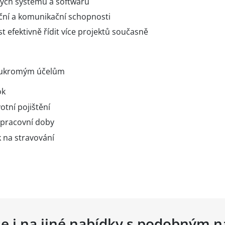
ckých systémů a softwaru
ační a komunikační schopnosti
 efektivně řídit více projektů současně
soukromým účelům
ok
votní pojištění
c pracovní doby
 na stravování
ů
se i na jiné nabídky s podobným 