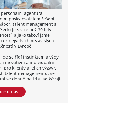
 personální agentura,
ním poskytovatelem řešení
nábor, talent management a
é zdroje s více než 30 lety
ností, a jako takoví jsme
ou z největších nezávislých
ečností v Evropě.
lidé se řídí instinktem a vždy
jí inovativní a individuální
í pro klienty a jejich výzvy v
sti talent managementu, se
ými se denně na trhu setkávají.
íce o nás