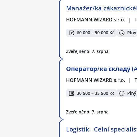
Manažer/ka zákaznickéh
HOFMANN WIZARD s.r.o.
|
60 000 – 90 000 Kč
Plný
Zveřejněno: 7. srpna
Оператор/ка складу (A
HOFMANN WIZARD s.r.o.
|
30 500 – 35 500 Kč
Plný
Zveřejněno: 7. srpna
Logistik - Celní speciali