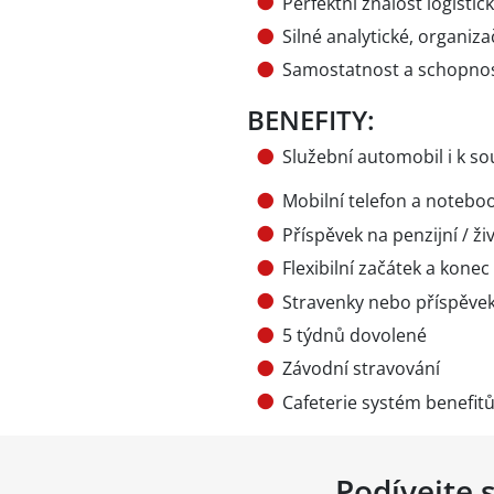
Perfektní znalost logisti
Silné analytické, organiz
Samostatnost a schopnost
BENEFITY:
Služební automobil i k 
Mobilní telefon a notebo
Příspěvek na penzijní / ži
Flexibilní začátek a kone
Stravenky nebo příspěvek
5 týdnů dovolené
Závodní stravování
Cafeterie systém benefit
Podívejte 