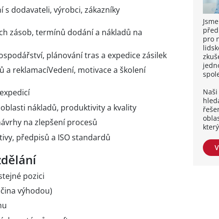
s dodavateli, výrobci, zákazníky
Jsme
před
ých zásob, termínů dodání a nákladů na
pro 
lidsk
spodářství, plánování tras a expedice zásilek
zkuše
jedn
ů a reklamacíVedení, motivace a školení
spol
Naši 
expedicí
hleda
oblasti nákladů, produktivity a kvality
řešen
obla
návrhy na zlepšení procesů
kter
tivy, předpisů a ISO standardů
V
dělání
stejné pozici
ěmčina výhodou)
mu