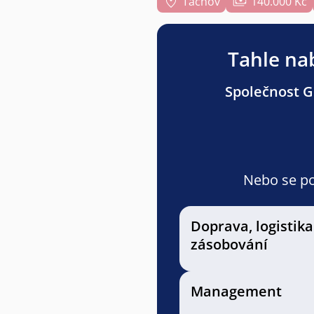
Tachov
140.000 Kč
Tahle nab
Společnost Gr
Nebo se pod
Doprava, logistika
zásobování
Management