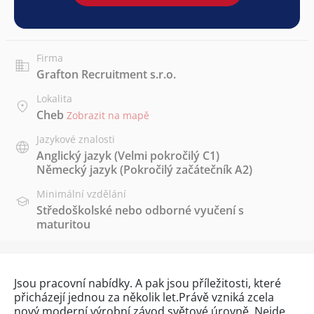
Firma
Grafton Recruitment s.r.o.
Lokalita
Cheb
Zobrazit na mapě
Jazykové znalosti
Anglický jazyk
(Velmi pokročilý C1)
Německý jazyk
(Pokročilý začátečník A2)
Minimální vzdělání
Středoškolské nebo odborné vyučení s
maturitou
Jsou pracovní nabídky. A pak jsou příležitosti, které
přicházejí jednou za několik let.Právě vzniká zcela
nový moderní výrobní závod světové úrovně. Nejde