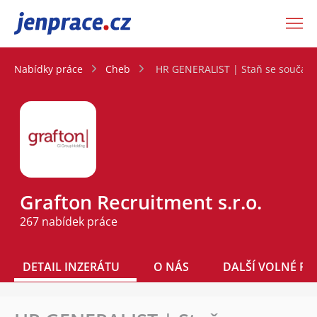
JenPráce.cz
Nabídky práce
Cheb
HR GENERALIST | Staň se součástí
Grafton Recruitment s.r.o.
267 nabídek práce
DETAIL INZERÁTU
O NÁS
DALŠÍ VOLNÉ PO