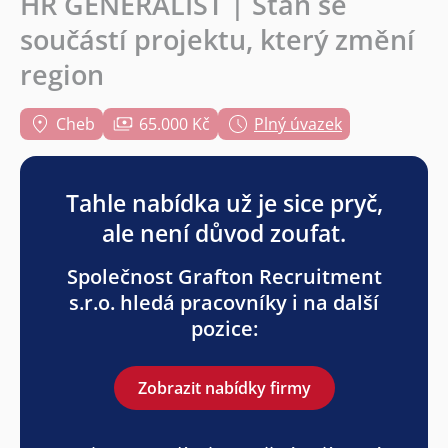
HR GENERALIST | Staň se
součástí projektu, který změní
region
Cheb
65.000 Kč
Plný úvazek
Tahle nabídka už je sice pryč,
ale není důvod zoufat.
Společnost Grafton Recruitment
s.r.o. hledá pracovníky i na další
pozice:
Zobrazit nabídky firmy