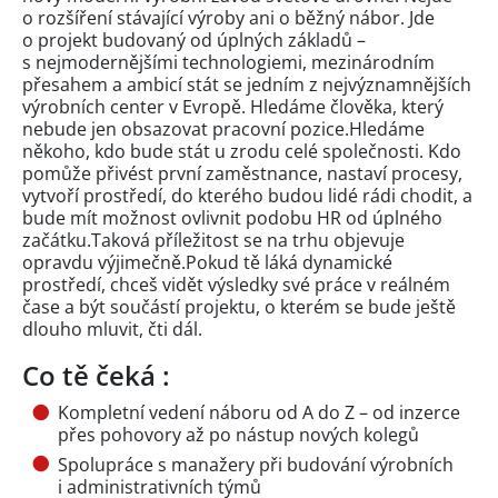
o rozšíření stávající výroby ani o běžný nábor. Jde
o projekt budovaný od úplných základů –
s nejmodernějšími technologiemi, mezinárodním
přesahem a ambicí stát se jedním z nejvýznamnějších
výrobních center v Evropě. Hledáme člověka, který
nebude jen obsazovat pracovní pozice.Hledáme
někoho, kdo bude stát u zrodu celé společnosti. Kdo
pomůže přivést první zaměstnance, nastaví procesy,
vytvoří prostředí, do kterého budou lidé rádi chodit, a
bude mít možnost ovlivnit podobu HR od úplného
začátku.Taková příležitost se na trhu objevuje
opravdu výjimečně.Pokud tě láká dynamické
prostředí, chceš vidět výsledky své práce v reálném
čase a být součástí projektu, o kterém se bude ještě
dlouho mluvit, čti dál.
Co tě čeká :
Kompletní vedení náboru od A do Z – od inzerce
přes pohovory až po nástup nových kolegů
Spolupráce s manažery při budování výrobních
i administrativních týmů