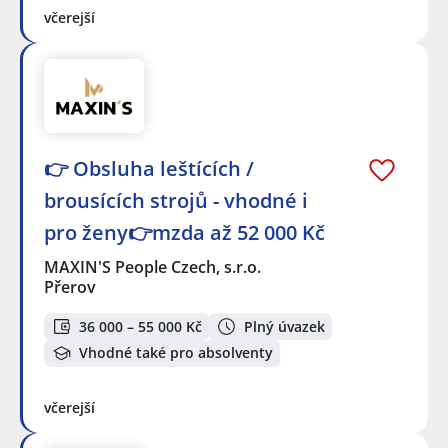
včerejší
👉 Obsluha leštících /
brousících strojů - vhodné i
pro ženy👉mzda až 52 000 Kč
MAXIN'S People Czech, s.r.o.
Přerov
36 000 – 55 000 Kč
Plný úvazek
Vhodné také pro absolventy
včerejší