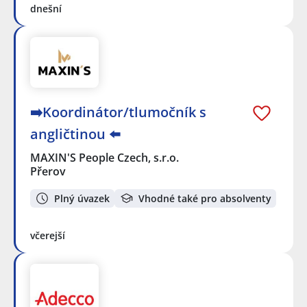
dnešní
➡️Koordinátor/tlumočník s
angličtinou ⬅️
MAXIN'S People Czech, s.r.o.
Přerov
Plný úvazek
Vhodné také pro absolventy
včerejší