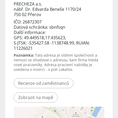
PRECHEZA a.s.
nábř. Dr. Edvarda Beneše 1170/24
750 02 Přerov
IČO: 26872307
Datová schránka: sbnfsqn
Další informace:
GPS: 49.449518,17.435623,
S-JTSK: -535427.58 -1138748.99, RUIAN:
11226021
Poznámka:
Tato adresa je sídlem společnosti a
nemusí se shodovat s adresou, kam firma hledá
nové pracovníky. Adresa pracovní nabídky je
uvedena v inzerci - v poli Lokalita.
Recenze od zaměstnanců
Zobrazit na mapě