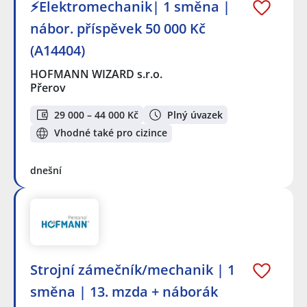
⚡Elektromechanik| 1 směna |
nábor. příspěvek 50 000 Kč
(A14404)
HOFMANN WIZARD s.r.o.
Přerov
29 000 – 44 000 Kč
Plný úvazek
Vhodné také pro cizince
dnešní
Strojní zámečník/mechanik | 1
směna | 13. mzda + náborák