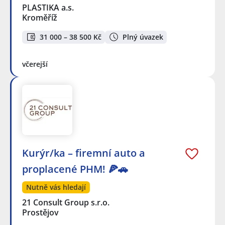
PLASTIKA a.s.
Kroměříž
31 000 – 38 500 Kč
Plný úvazek
včerejší
Kurýr/ka – firemní auto a
proplacené PHM! 🍕🚗
Nutně vás hledají
21 Consult Group s.r.o.
Prostějov