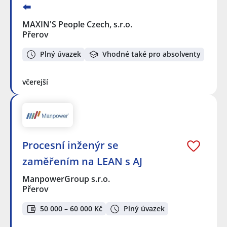
⬅️
MAXIN'S People Czech, s.r.o.
Přerov
Plný úvazek
Vhodné také pro absolventy
včerejší
Procesní inženýr se
zaměřením na LEAN s AJ
ManpowerGroup s.r.o.
Přerov
50 000 – 60 000 Kč
Plný úvazek