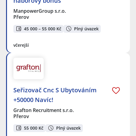
náborový bonus
ManpowerGroup s.r.o.
Přerov
45 000 – 55 000 Kč
Plný úvazek
včerejší
Seřizovač Cnc S Ubytováním
+50000 Navíc!
Grafton Recruitment s.r.o.
Přerov
55 000 Kč
Plný úvazek