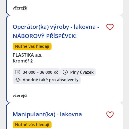
včerejší
Operátor(ka) výroby - lakovna -
NÁBOROVÝ PŘÍSPĚVEK!
Nutně vás hledají
PLASTIKA a.s.
Kroměříž
34 000 – 36 000 Kč
Plný úvazek
Vhodné také pro absolventy
včerejší
Manipulant(ka) - lakovna
Nutně vás hledají