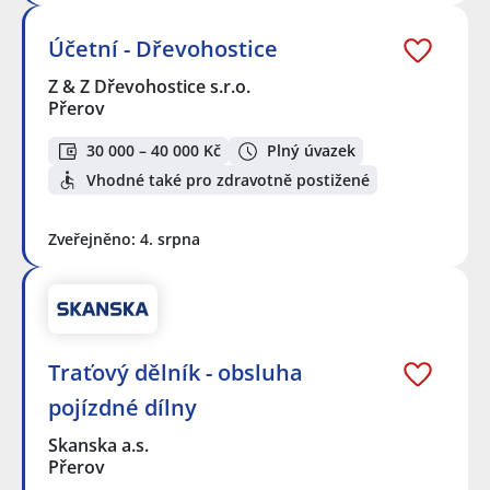
Účetní - Dřevohostice
Z & Z Dřevohostice s.r.o.
Přerov
30 000 – 40 000 Kč
Plný úvazek
Vhodné také pro zdravotně postižené
Zveřejněno: 4. srpna
Traťový dělník - obsluha
pojízdné dílny
Skanska a.s.
Přerov