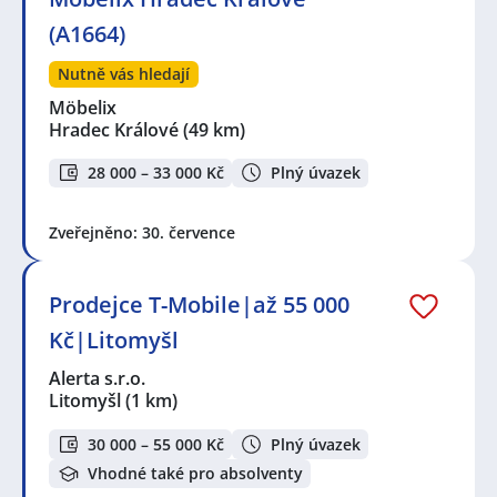
(A1664)
Nutně vás hledají
Möbelix
Hradec Králové
(49 km)
28 000 – 33 000 Kč
Plný úvazek
Zveřejněno: 30. července
Prodejce T-Mobile|až 55 000
Kč|Litomyšl
Alerta s.r.o.
Litomyšl
(1 km)
30 000 – 55 000 Kč
Plný úvazek
Vhodné také pro absolventy