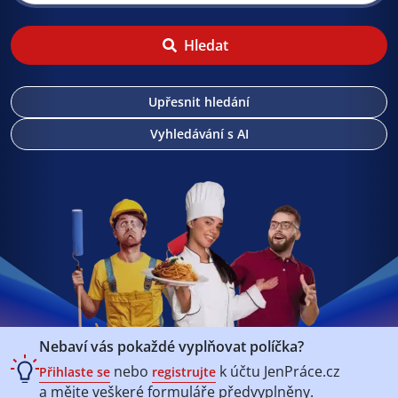
Hledat
Upřesnit hledání
Vyhledávání s AI
Nebaví vás pokaždé vyplňovat políčka?
nebo
k účtu
JenPráce.cz
Přihlaste se
registrujte
a mějte veškeré
formuláře předvyplněny.