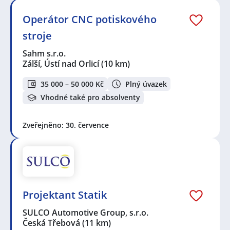
Operátor CNC potiskového
stroje
Sahm s.r.o.
Zálší, Ústí nad Orlicí
(10 km)
35 000 – 50 000 Kč
Plný úvazek
Vhodné také pro absolventy
Zveřejněno: 30. července
Projektant Statik
SULCO Automotive Group, s.r.o.
Česká Třebová
(11 km)