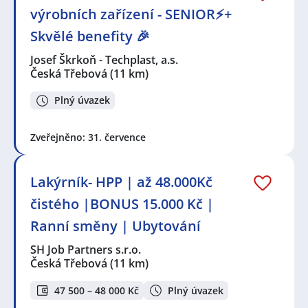
výrobních zařízení - SENIOR⚡+
Skvělé benefity 🎉
Josef Škrkoň - Techplast, a.s.
Česká Třebová
(11 km)
Plný úvazek
Zveřejněno: 31. července
Lakýrník- HPP | až 48.000Kč
čistého |BONUS 15.000 Kč |
Ranní směny | Ubytování
SH Job Partners s.r.o.
Česká Třebová
(11 km)
47 500 – 48 000 Kč
Plný úvazek