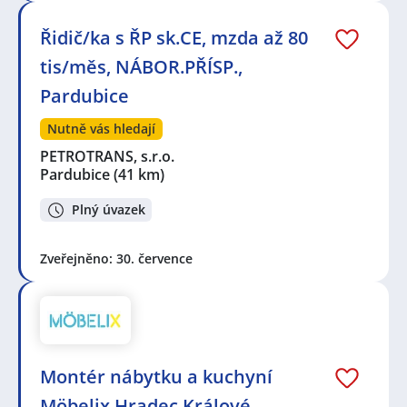
Řidič/ka s ŘP sk.CE, mzda až 80
tis/měs, NÁBOR.PŘÍSP.,
Pardubice
Nutně vás hledají
PETROTRANS, s.r.o.
Pardubice
(41 km)
Plný úvazek
Zveřejněno: 30. července
Montér nábytku a kuchyní
Möbelix Hradec Králové