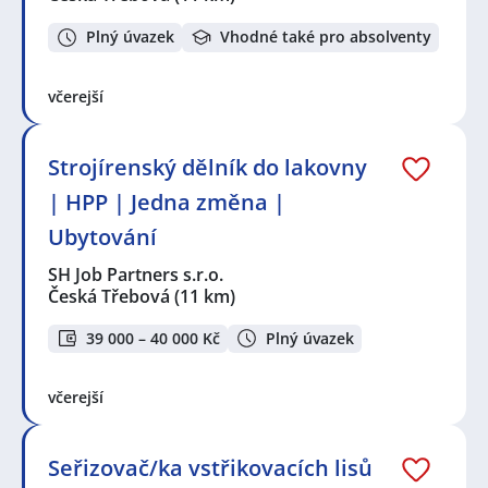
Plný úvazek
Vhodné také pro absolventy
včerejší
Strojírenský dělník do lakovny
| HPP | Jedna změna |
Ubytování
SH Job Partners s.r.o.
Česká Třebová
(11 km)
39 000 – 40 000 Kč
Plný úvazek
včerejší
Seřizovač/ka vstřikovacích lisů