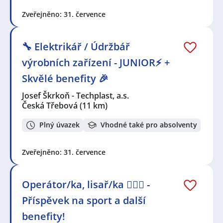
Zveřejněno: 31. července
🔧 Elektrikář / Údržbář
výrobních zařízení - JUNIOR⚡ +
Skvělé benefity 🎉
Josef Škrkoň - Techplast, a.s.
Česká Třebová
(11 km)
Plný úvazek
Vhodné také pro absolventy
Zveřejněno: 31. července
Operátor/ka, lisař/ka 🏋️‍♀️💪 -
Příspěvek na sport a další
benefity!