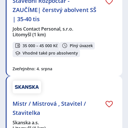
Stavební Rozpočtář -
ZAUČÍME| čerstvý abolvent SŠ
| 35-40 tis
Jobs Contact Personal, s.r.o.
Litomyšl
(1 km)
35 000 – 45 000 Kč
Plný úvazek
Vhodné také pro absolventy
Zveřejněno: 4. srpna
Mistr / Mistrová , Stavitel /
Stavitelka
Skanska a.s.