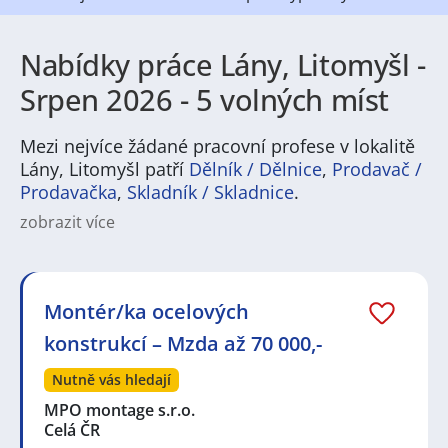
Nabídky práce Lány, Litomyšl -
Srpen 2026 - 5 volných míst
Mezi nejvíce žádané pracovní profese v lokalitě
Lány, Litomyšl patří
Dělník / Dělnice
,
Prodavač /
Prodavačka
,
Skladník / Skladnice
.
zobrazit více
Na
JenPráce.cz
naleznete širokou nabídku pravidelně
aktualizovaných a doplňovaných inzerátů
práce
i
brigády
. Najdete zde široké množství různých oborů
a profesí, o které mají firmy aktuálně největší zájem a
Montér/ka ocelových
je pro ně velmi podstatné obsadit pracovní pozici v co
konstrukcí – Mzda až 70 000,-
nejkratším možném termínu. Mezi takové profese
patří nyní nejvíce
kuchař / kuchařka
,
řidič / řidička
,
Nutně vás hledají
dělník / dělnice
,
dělník / dělnice
nebo máte zájem o
profesi
prodavač / prodavačka
? Mezi nejvíce
MPO montage s.r.o.
požadované obory patří
Průmyslová a chemická
Celá ČR
výroba
,
Ubytování a cestovní ruch
,
Doprava, logistika