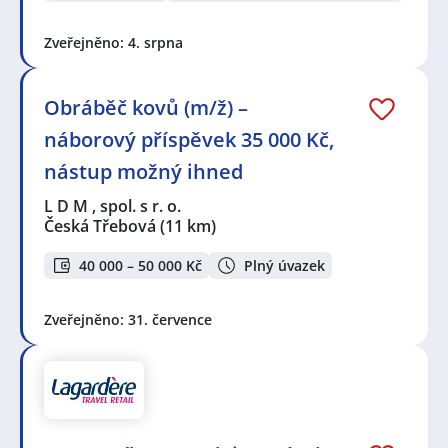
Zveřejněno: 4. srpna
Obráběč kovů (m/ž) –
náborový příspěvek 35 000 Kč,
nástup možný ihned
L D M , spol. s r. o.
Česká Třebová
(11 km)
40 000 – 50 000 Kč
Plný úvazek
Zveřejněno: 31. července