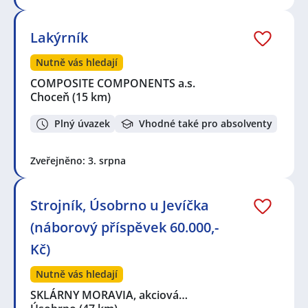
Pardubice
,
Hradec Králové
,
Litomyšl
,
Zálší, okres Ústí
nad Orlicí
,
Česká Třebová
,
Litomyšlské Předměstí,
Vysoké Mýto
,
Ústí nad Orlicí
,
Pražské Předměstí,
Lakýrník
Vysoké Mýto
,
Brandýs nad Orlicí
Nutně vás hledají
COMPOSITE COMPONENTS a.s.
Choceň
(15 km)
Plný úvazek
Vhodné také pro absolventy
Zveřejněno: 3. srpna
Strojník, Úsobrno u Jevíčka
(náborový příspěvek 60.000,-
Kč)
Nutně vás hledají
SKLÁRNY MORAVIA, akciová…