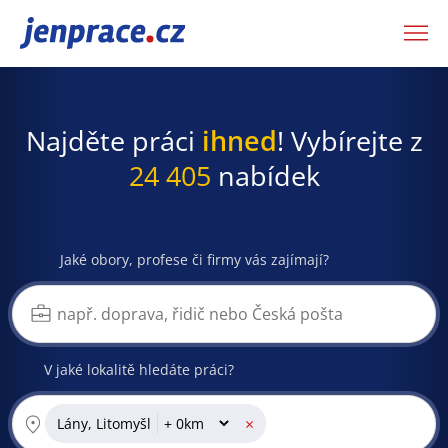
JenPráce.cz
Najděte práci
ihned
! Vybírejte z
24 405
nabídek
Jaké obory, profese či firmy vás zajímají?
V jaké lokalitě hledáte práci?
×
Lány, Litomyšl