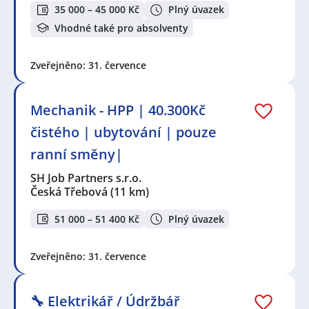
35 000 – 45 000 Kč
Plný úvazek
Vhodné také pro absolventy
Zveřejněno: 31. července
Mechanik - HPP | 40.300Kč
čistého | ubytování | pouze
ranní směny|
SH Job Partners s.r.o.
Česká Třebová
(11 km)
51 000 – 51 400 Kč
Plný úvazek
Zveřejněno: 31. července
🔧 Elektrikář / Údržbář