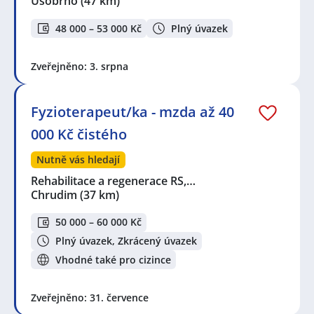
Úsobrno
(47 km)
48 000 – 53 000 Kč
Plný úvazek
Zveřejněno: 3. srpna
Fyzioterapeut/ka - mzda až 40
000 Kč čistého
Nutně vás hledají
Rehabilitace a regenerace RS,…
Chrudim
(37 km)
50 000 – 60 000 Kč
Plný úvazek, Zkrácený úvazek
Vhodné také pro cizince
Zveřejněno: 31. července