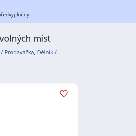
předvyplněny.
 volných míst
 / Prodavačka
,
Dělník /
átů
práce
i
brigády
. Najdete zde
ně velmi podstatné obsadit
ř / kuchařka
,
řidič / řidička
,
dělník
žadované obory patří
Průmyslová
 realitní služby
a nebo také práce
ráci i ve výše uvedených
ezení požadovaného zaměstnání.
a
,
Praha
,
Nové Město, Praha
,