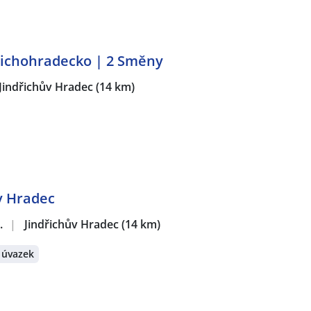
řichohradecko | 2 Směny
Jindřichův Hradec
(14 km)
v Hradec
.
|
Jindřichův Hradec
(14 km)
 úvazek