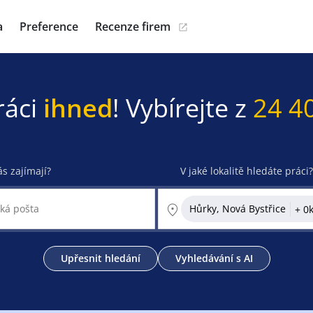
a
Preference
Recenze firem
ráci
ihned
! Vybírejte z
24 4
ás zajímají?
V jaké lokalitě hledáte práci?
Hůrky, Nová Bystřice
Upřesnit hledání
Vyhledávání s AI