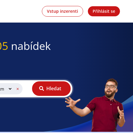
Vstup inzerenti
Přihlásit se
05
nabídek
Hledat
×