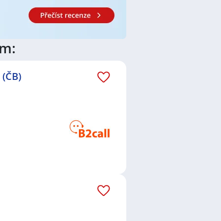
ím:
 (ČB)