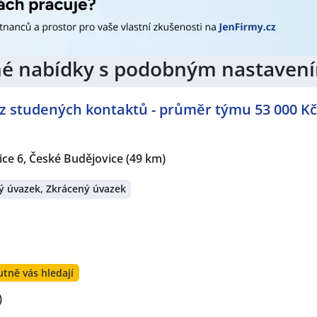
jiné nabídky s podobným nastaven
z studených kontaktů - průměr týmu 53 000 Kč
ce 6, České Budějovice
(49 km)
ý úvazek, Zkrácený úvazek
tně vás hledají
)