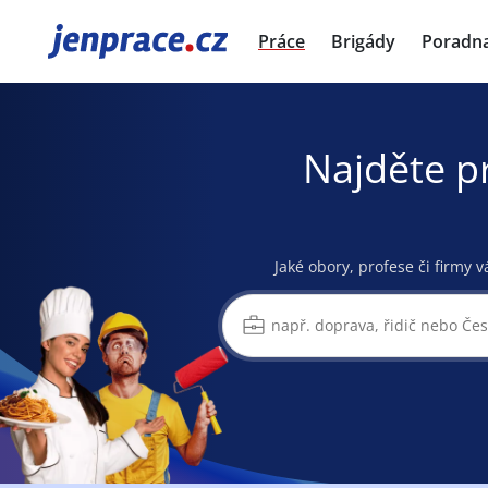
JenPráce.cz
Práce
Brigády
Poradn
Najděte p
Jaké obory, profese či firmy v