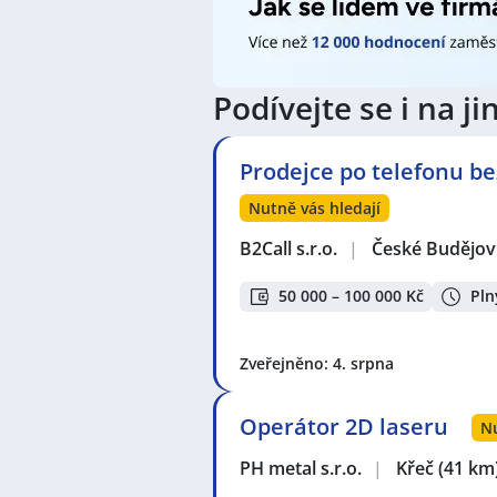
Podívejte se i na 
Prodejce po telefonu be
Nutně vás hledají
B2Call s.r.o.
|
České Budějovi
50 000 – 100 000 Kč
Pln
Zveřejněno: 4. srpna
Operátor 2D laseru
Nu
PH metal s.r.o.
|
Křeč
(41 km