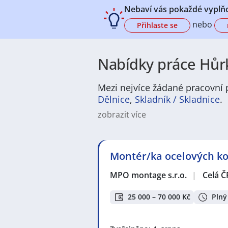
Nebaví vás pokaždé vyplňo
nebo
Přihlaste se
Nabídky práce Hůrk
Mezi nejvíce žádané pracovní p
Dělnice
,
Skladník / Skladnice
.
zobrazit více
Na
JenPráce.cz
naleznete širokou
široké množství různých oborů a pr
pracovní pozici v co nejkratším m
Montér/ka ocelových kon
/ dělnice
,
dělník / dělnice
nebo mát
a chemická výroba
,
Ubytování a c
MPO montage s.r.o.
|
Celá Č
v oboru
Služby, umění a kultura
. 
profesích či oborech, protože je 
Držíme Vám palce!
25 000 – 70 000 Kč
Plný
Mezi nejoblíbenější lokality pro 