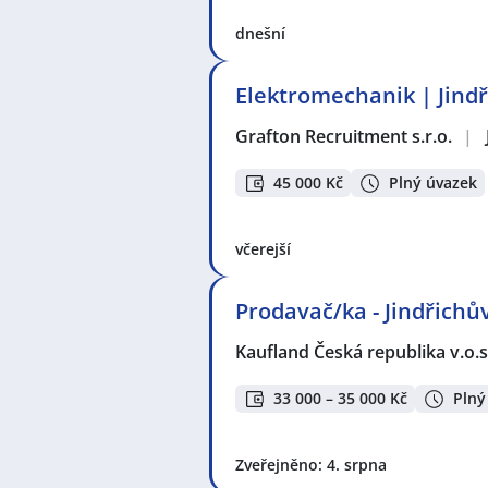
dnešní
Elektromechanik | Jind
Grafton Recruitment s.r.o.
|
45 000 Kč
Plný úvazek
včerejší
Prodavač/ka - Jindřichů
Kaufland Česká republika v.o.s
33 000 – 35 000 Kč
Plný
Zveřejněno: 4. srpna