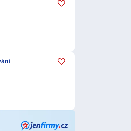
ce
,
Pracovník / pracovnice správy
e
,
Obsluha strojů
,
Skladník /
 / poradkyně
,
Specialista /
dník / Obchodnice
,
Obsluha lidí
,
edník / Zednice
,
Mechanik /
chodní manažer / manažerka
,
or / operátorka NC / CNC strojů
,
vání
erátor / operátorka průmyslové
 Elektromechanička
,
ní zástupce / zástupkyně
,
Jindřichův Hradec
,
Radouňka,
d Lužnicí
,
Telč-Staré Město, Telč
,
 nad Lužnicí
,
Třešť
,
Soběslav
,
es České Budějovice