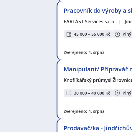
Pracovník do výroby a 
FARLAST Services s.r.o.
|
Jin
45 000 – 55 000 Kč
Plný
Zveřejněno: 4. srpna
Manipulant/ Přípravář m
Knoflíkářský průmysl Žirovnice
30 000 – 40 000 Kč
Plný
Zveřejněno: 4. srpna
Prodavač/ka - Jindřichů