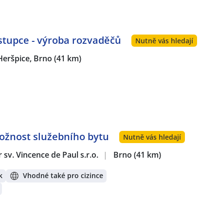
tupce - výroba rozvaděčů
Nutně vás hledají
Heršpice, Brno
(41 km)
Možnost služebního bytu
Nutně vás hledají
sv. Vincence de Paul s.r.o.
|
Brno
(41 km)
k
Vhodné také pro cizince