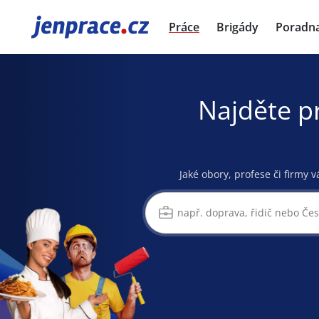
JenPráce.cz
Práce
Brigády
Poradn
Najděte p
Jaké obory, profese či firmy v