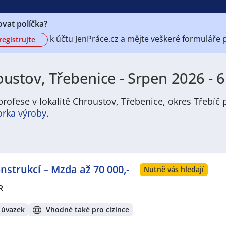
vat políčka?
k účtu
JenPráce.cz a mějte veškeré
formuláře 
registrujte
ustov, Třebenice - Srpen 2026 - 6
rofese v lokalitě Chroustov, Třebenice, okres Třebíč 
orka výroby
.
 nabídku pravidelně aktualizovaných a doplňovaných inzer
ofesí, o které mají firmy aktuálně největší zájem a je pro 
ožném termínu. Mezi takové profese patří nyní nejvíce
kucha
strukcí – Mzda až 70 000,-
e zájem o profesi
prodavač / prodavačka
? Mezi nejvíce po
Nutně vás hledají
estovní ruch
,
Doprava, logistika a zásobování
,
Stavebnictví a
R
Právě proto Vám doporučujeme porozhlédnout se po nové p
velká pravděpodobnost, že si tím zvýšíte svou šanci na nal
 úvazek
Vhodné také pro cizince