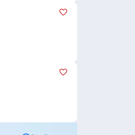
ST CZ s.r.o.
,
BEMATECH, s.r.o.
,
o.
,
HOFMANN WIZARD s.r.o.
,
o.
,
Stomatologická praxe doktora
.
,
RENOMAG spol. s r.o.
ce
,
Fakturant / Fakturantka
,
ladník / Skladnice
,
Bankovní
í poradce / poradkyně
,
Specialista
eferentka
,
Obchodník /
Zámečník / Zámečnice
,
Zedník /
Fyzioterapeutka
,
Lékař / Lékařka
,
erka
,
Lektor / Lektorka
,
átor / operátorka průmyslové
lektromechanička
,
Elektromontér /
ástupkyně
,
Obsluha strojů
,
Pizzař /
okres Brno-venkov
,
Líšeň, Brno
,
ov, Velká Bíteš
,
Újezd u Rosic
,
ulov
,
Velká Bíteš
,
Janovice, Velká
ravský Krumlov
,
Rosice, okres