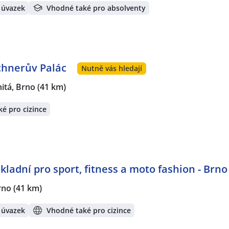
 úvazek
Vhodné také pro absolventy
ochnerův Palác
Nutně vás hledají
nitá, Brno
(41 km)
é pro cizince
kladní pro sport, fitness a moto fashion - Brno
rno
(41 km)
 úvazek
Vhodné také pro cizince