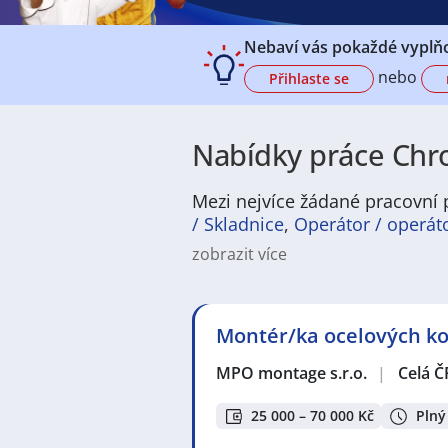
Nebaví vás pokaždé vyplňo
nebo
Přihlaste se
Nabídky práce Chro
Mezi nejvíce žádané pracovní p
/ Skladnice
,
Operátor / operát
zobrazit více
Na
JenPráce.cz
naleznete širokou
široké množství různých oborů a pr
pracovní pozici v co nejkratším m
Montér/ka ocelových kon
/ dělnice
,
dělník / dělnice
nebo mát
a chemická výroba
,
Ubytování a c
MPO montage s.r.o.
|
Celá Č
v oboru
Služby, umění a kultura
. 
profesích či oborech, protože je 
Držíme Vám palce!
25 000 – 70 000 Kč
Plný