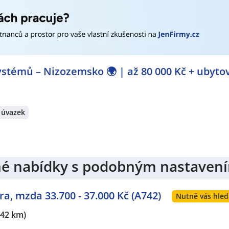
stémů – Nizozemsko 🌍 | až 80 000 Kč + ubyto
 úvazek
jiné nabídky s podobným nastaven
ra, mzda 33.700 - 37.000 Kč (A742)
Nutně vás hled
(42 km)