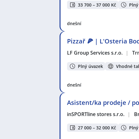
33 700 – 37 000 Kč
Plný
dnešní
Pizzař 🍕 | L'Osteria B
LF Group Services s.r.o.
|
Tr
Plný úvazek
Vhodné tak
dnešní
Asistent/ka prodeje / po
inSPORTline stores s.r.o.
|
B
27 000 – 32 000 Kč
Plný