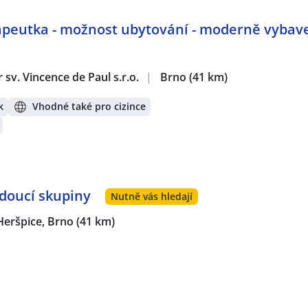
apeutka - možnost ubytování - moderně vybav
sv. Vincence de Paul s.r.o.
|
Brno
(41 km)
k
Vhodné také pro cizince
oucí skupiny
Nutně vás hledají
Heršpice, Brno
(41 km)