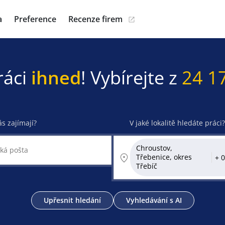
a
Preference
Recenze firem
ráci
ihned
! Vybírejte z
24 1
ás zajímají?
V jaké lokalitě hledáte práci?
Chroustov,
Třebenice, okres
Třebíč
Upřesnit hledání
Vyhledávání s AI