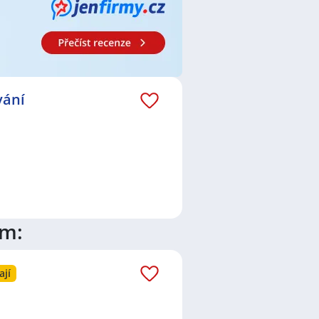
vání
ím:
ají