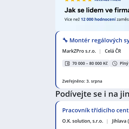
Brno-venkov
🔧 Montér regálových sy
MarkZPro s.r.o.
|
Celá ČR
70 000 – 80 000 Kč
Plný
Zveřejněno: 3. srpna
Podívejte se i na 
Pracovník třídicího cent
O.K. solution, s.r.o.
|
Jihlava