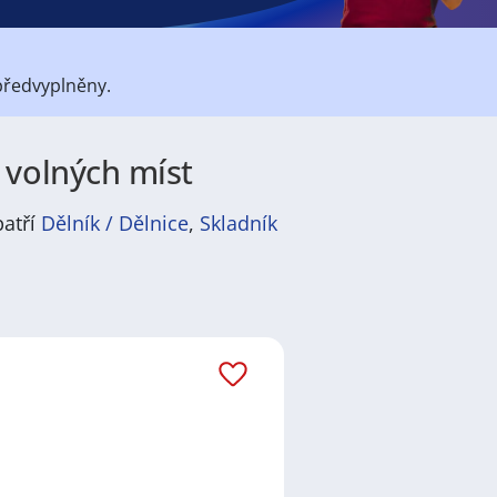
předvyplněny.
 volných míst
patří
Dělník / Dělnice
,
Skladník
átů
práce
i
brigády
. Najdete zde
ně velmi podstatné obsadit
ř / kuchařka
,
řidič / řidička
,
dělník
žadované obory patří
Průmyslová
 realitní služby
a nebo také práce
ráci i ve výše uvedených
ezení požadovaného zaměstnání.