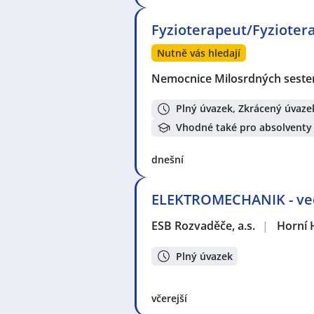
Fyzioterapeut/Fyzioter
Nutně vás hledají
Nemocnice Milosrdných sester 
Plný úvazek, Zkrácený úvaze
Vhodné také pro absolventy
dnešní
ELEKTROMECHANIK - ved
ESB Rozvaděče, a.s.
|
Horní 
Plný úvazek
včerejší