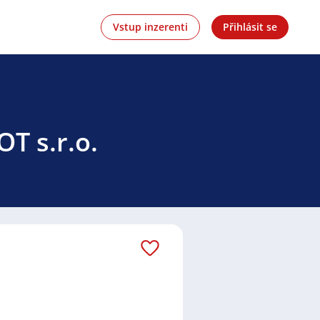
Vstup inzerenti
Přihlásit se
T s.r.o.