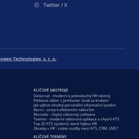
Twitter / X
oweo Technologies, s. r. o.
KLÍČOVÉ NÁSTROJE
Datacruit - moderní a jednoduchý HR nástroj
Efektivní nábor s jenHunter: krok za krokem
Jak vybrat vhodný personální informační systém
Recru - cesta k efektivním náborům
Recruitis - chytrý náborový software
Teamio - moderní náborová aplikace a chytré ATS
Top 20 ATS systémů, které hýbou HR
Zkratky v HR - znáte rozdíly mezi ATS, CRM, LMS?
KLÍČOVÉ TERMÍNY