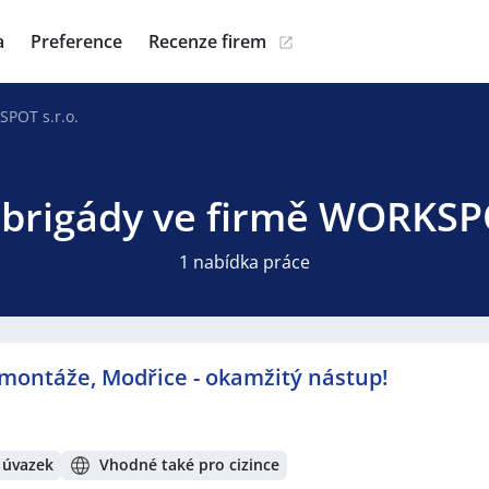
a
Preference
Recenze firem
POT s.r.o.
 brigády ve firmě WORKSPO
1 nabídka práce
ontáže, Modřice - okamžitý nástup!
 úvazek
Vhodné také pro cizince