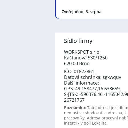
Zveřejněno: 3. srpna
Sídlo firmy
WORKSPOT s.r.o.
Kaštanová 530/125b
620 00 Brno
IČO: 01822861
Datová schránka: sgxwquv
Další informace:
GPS: 49.158477,16.638659,
S-JTSK: -596376.46 -1165042.9
26721767
Poznámka:
Tato adresa je sídlem
nemusí se shodovat s adresou, k
pracovníky. Adresa pracovní nabí
inzerci - v poli Lokalita.