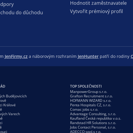
Hodnotit zaměstnavatele
odpory
Vytvořit prémiový profil
dchodu do důchodu
lem
JenFirmy.cz
a náborovým rozhraním
JenHunter
patří do rodiny
C
GÁD
TOP SPOLEČNOSTI
ManpowerGroup s.r.o.
ých Budějovicích
Grafton Recruitment s.r.o.
řově
HOFMANN WIZARD s.r.o.
ci Králové
Penta Hospitals CZ, s.r.o.
vě
Comac jobs s.r.o.
ových Varech
Advantage Consulting, s.r.o.
ně
Kaufland Česká republika v.o.s.
ci
Randstad HR Solutions s.r.o.
ě
Jobs Contact Personal, s.r.o.
ouci
ADECCO spol.s r.o.