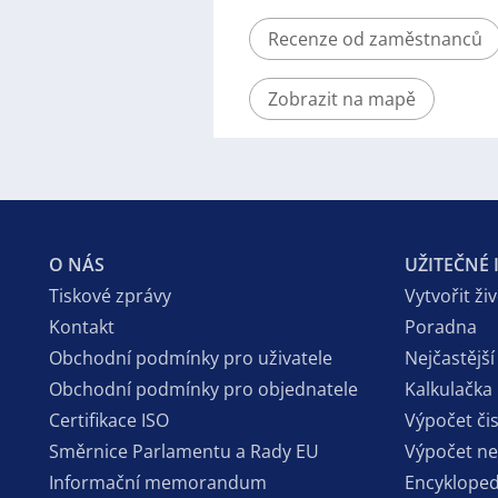
Recenze od zaměstnanců
Zobrazit na mapě
O NÁS
UŽITEČNÉ
Tiskové zprávy
Vytvořit ži
Kontakt
Poradna
Obchodní podmínky pro uživatele
Nejčastější
Obchodní podmínky pro objednatele
Kalkulačka
Certifikace ISO
Výpočet či
Směrnice Parlamentu a Rady EU
Výpočet n
Informační memorandum
Encykloped