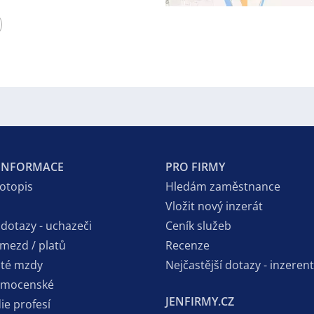
 INFORMACE
PRO FIRMY
votopis
Hledám zaměstnance
Vložit nový inzerát
 dotazy - uchazeči
Ceník služeb
 mezd / platů
Recenze
sté mzdy
Nejčastější dotazy - inzerent
emocenské
JENFIRMY.CZ
ie profesí