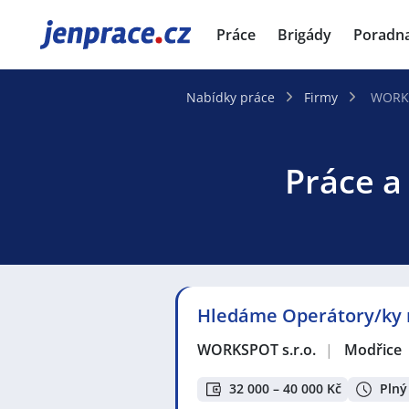
JenPráce.cz
Práce
Brigády
Poradn
Nabídky práce
Firmy
WORKS
Práce a
Hledáme Operátory/ky m
WORKSPOT s.r.o.
|
Modřice
32 000 – 40 000 Kč
Plný