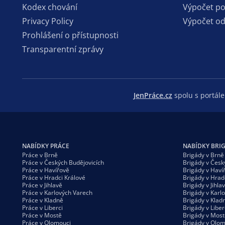
Kodex chování
Výpočet p
Privacy Policy
Výpočet o
Prohlášení o přístupnosti
Transparentní zprávy
JenPráce.cz
spolu s portá
NABÍDKY PRÁCE
NABÍDKY BRI
Práce v Brně
Brigády v Brně
Práce v Českých Budějovicích
Brigády v Česk
Práce v Havířově
Brigády v Haví
Práce v Hradci Králové
Brigády v Hrad
Práce v Jihlavě
Brigády v Jihla
Práce v Karlových Varech
Brigády v Karl
Práce v Kladně
Brigády v Klad
Práce v Liberci
Brigády v Liber
Práce v Mostě
Brigády v Most
Práce v Olomouci
Brigády v Olom