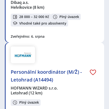
Dibaq a.s.
Helvíkovice
(8 km)
28 000 – 32 000 Kč
Plný úvazek
Vhodné také pro absolventy
Zveřejněno: 6. srpna
Personální koordinátor (M/Ž) -
Letohrad (A14494)
HOFMANN WIZARD s.r.o.
Letohrad
(12 km)
Plný úvazek