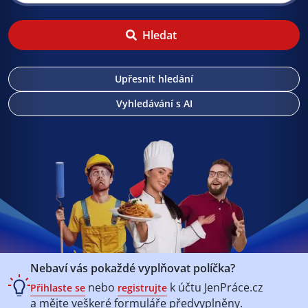
Hledat
Upřesnit hledání
Vyhledávání s AI
Nebaví vás pokaždé vyplňovat políčka?
nebo
k účtu
JenPráce.cz
Přihlaste se
registrujte
a mějte veškeré
formuláře předvyplněny.