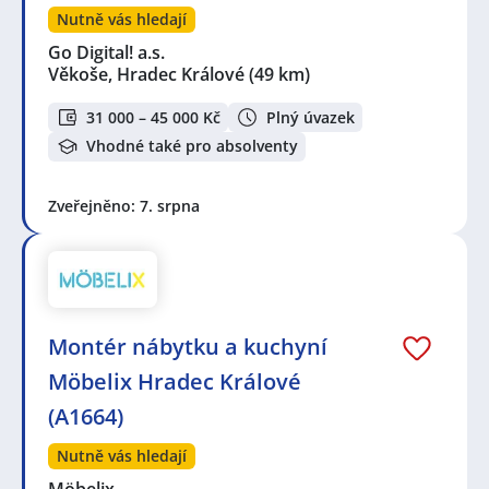
Nutně vás hledají
Go Digital! a.s.
Věkoše, Hradec Králové
(49 km)
31 000 – 45 000 Kč
Plný úvazek
Vhodné také pro absolventy
Zveřejněno: 7. srpna
Montér nábytku a kuchyní
Möbelix Hradec Králové
(A1664)
Nutně vás hledají
Möbelix