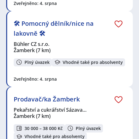
Zveřejněno: 4. srpna
🛠 Pomocný dělník/nice na
lakovně 🛠
Bühler CZ s.r.o.
Žamberk
(7 km)
Plný úvazek
Vhodné také pro absolventy
Zveřejněno: 4. srpna
Prodavač/ka Žamberk
Pekařství a cukrářství Sázava…
Žamberk
(7 km)
30 000 – 38 000 Kč
Plný úvazek
Vhodné také pro absolventy