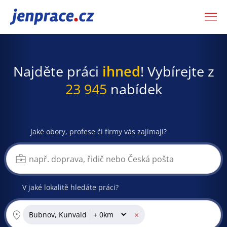
JenPráce.cz
Najděte práci
ihned
! Vybírejte z
23 945
nabídek
Jaké obory, profese či firmy vás zajímají?
V jaké lokalitě hledáte práci?
×
Bubnov, Kunvald