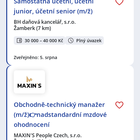
Samostatná účetní, účetní
junior, účetní senior (m/ž)
BH daňová kancelář, s.r.o.
Žamberk
(7 km)
30 000 – 40 000 Kč
Plný úvazek
Zveřejněno: 5. srpna
Obchodně-technický manažer
(m/ž)👉nadstandardní mzdové
ohodnocení
MAXIN'S People Czech, s.r.o.