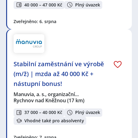
40 000 – 47 000 Kč
Plný úvazek
Zveřejněno: 6. srpna
Stabilní zaměstnání ve výrobě
(m/ž) | mzda až 40 000 Kč +
nástupní bonus!
Manuvia, a. s., organizační…
Rychnov nad Kněžnou
(17 km)
37 000 – 40 000 Kč
Plný úvazek
Vhodné také pro absolventy
Zveřejněno: 7. srpna