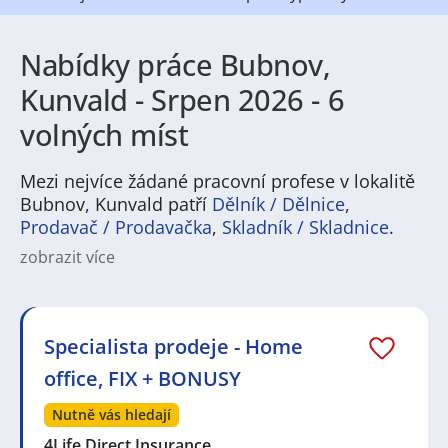
Nabídky práce Bubnov,
Kunvald - Srpen 2026 - 6
volných míst
Mezi nejvíce žádané pracovní profese v lokalitě
Bubnov, Kunvald patří
Dělník / Dělnice
,
Prodavač / Prodavačka
,
Skladník / Skladnice
.
zobrazit více
Na
JenPráce.cz
naleznete širokou nabídku pravidelně
aktualizovaných a doplňovaných inzerátů
práce
i
brigády
. Najdete zde široké množství různých oborů
a profesí, o které mají firmy aktuálně největší zájem a
Specialista prodeje - Home
je pro ně velmi podstatné obsadit pracovní pozici v co
office, FIX + BONUSY
nejkratším možném termínu. Mezi takové profese
patří nyní nejvíce
kuchař / kuchařka
,
řidič / řidička
,
Nutně vás hledají
dělník / dělnice
,
dělník / dělnice
nebo máte zájem o
profesi
prodavač / prodavačka
? Mezi nejvíce
4Life Direct Insurance…