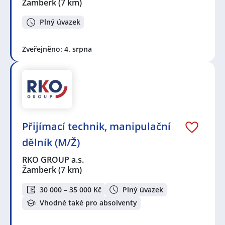
Žamberk
(7 km)
Plný úvazek
Zveřejněno: 4. srpna
Přijímací technik, manipulační
dělník (M/Ž)
RKO GROUP a.s.
Žamberk
(7 km)
30 000 – 35 000 Kč
Plný úvazek
Vhodné také pro absolventy