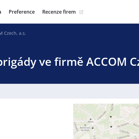
a
Preference
Recenze firem
 Czech, a.s.
brigády ve firmě ACCOM Cz