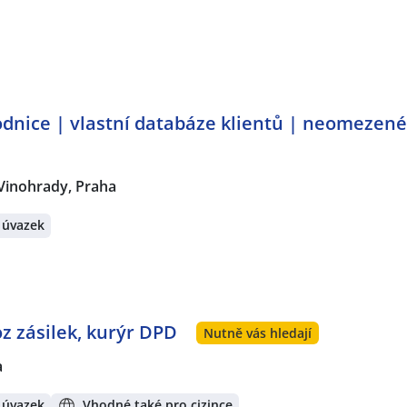
dnice | vlastní databáze klientů | neomezen
Vinohrady, Praha
 úvazek
oz zásilek, kurýr DPD
Nutně vás hledají
a
 úvazek
Vhodné také pro cizince