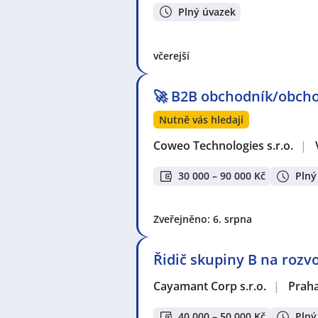
Plný úvazek
včerejší
🚀 B2B obchodník/obcho
Nutně vás hledají
Coweo Technologies s.r.o.
|
30 000 – 90 000 Kč
Plný
Zveřejněno: 6. srpna
Řidič skupiny B na rozv
Cayamant Corp s.r.o.
|
Prah
40 000 – 50 000 Kč
Plný