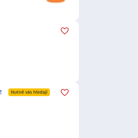
!
Nutně vás hledají