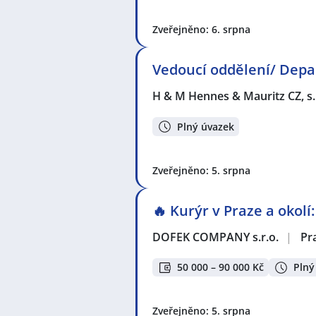
Zveřejněno: 6. srpna
Vedoucí oddělení/ Dep
H & M Hennes & Mauritz CZ, s.
Plný úvazek
Zveřejněno: 5. srpna
🔥 Kurýr v Praze a okolí
DOFEK COMPANY s.r.o.
|
Pr
50 000 – 90 000 Kč
Plný
Zveřejněno: 5. srpna