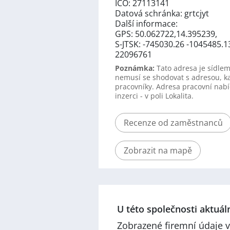
IČO: 27113141
Datová schránka: grtcjyt
Další informace:
GPS: 50.062722,14.395239,
S-JTSK: -745030.26 -1045485.1
22096761
Poznámka:
Tato adresa je sídlem
nemusí se shodovat s adresou, k
pracovníky. Adresa pracovní nabí
inzerci - v poli Lokalita.
Recenze od zaměstnanců
Zobrazit na mapě
U této společnosti aktuá
Zobrazené firemní údaje v