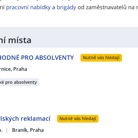
lní
pracovní nabídky
a
brigády
od zaměstnavatelů na 
ní místa
 VHODNÉ PRO ABSOLVENTY
Nutně vás hledají
rnice, Praha
ké pro absolventy
lských reklamací
Nutně vás hledají
o.
|
Braník, Praha