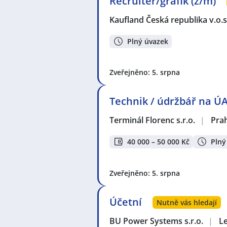
Recruiter/grafik (ž/m)
Kaufland Česká republika v.o.s
Plný úvazek
Zveřejněno: 5. srpna
Technik / údržbář na Ú
Terminál Florenc s.r.o.
|
Pra
40 000 – 50 000 Kč
Plný
Zveřejněno: 5. srpna
Účetní
Nutně vás hledají
BU Power Systems s.r.o.
|
L