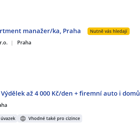
artment manažer/ka, Praha
Nutně vás hledají
r.o.
|
Praha
: Výdělek až 4 000 Kč/den + firemní auto i domů
aha
 úvazek
Vhodné také pro cizince