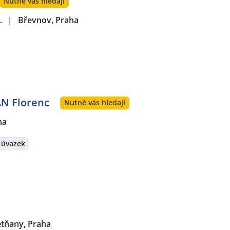
Nutně vás hledají
.
|
Břevnov, Praha
AN Florenc
Nutně vás hledají
ha
 úvazek
etňany, Praha