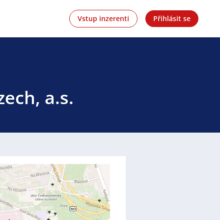
Vstup inzerenti
Přihlásit se
ech, a.s.