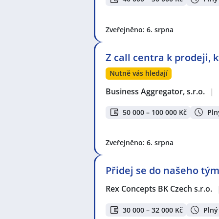
Zveřejněno: 6. srpna
Z call centra k prodeji,
Nutně vás hledají
Business Aggregator, s.r.o.
|
50 000 – 100 000 Kč
Pln
Zveřejněno: 6. srpna
Přidej se do našeho tým
Rex Concepts BK Czech s.r.o.
30 000 – 32 000 Kč
Plný