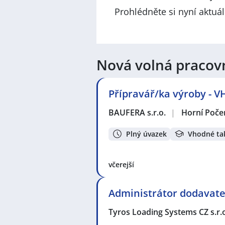
Prohlédněte si nyní aktuá
Nová volná pracov
Přípravář/ka výroby -
BAUFERA s.r.o.
|
Horní Poče
Plný úvazek
Vhodné ta
včerejší
Administrátor dodavate
Tyros Loading Systems CZ s.r.