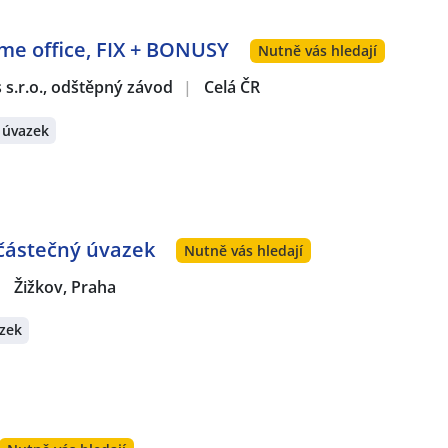
ome office, FIX + BONUSY
Nutně vás hledají
s s.r.o., odštěpný závod
|
Celá ČR
 úvazek
 částečný úvazek
Nutně vás hledají
|
Žižkov, Praha
zek