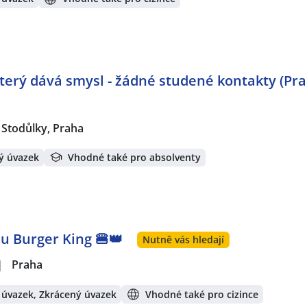
 který dává smysl - žádné studené kontakty (Pr
Stodůlky, Praha
ý úvazek
Vhodné také pro absolventy
u Burger King 🍔👑
Nutně vás hledají
|
Praha
 úvazek, Zkrácený úvazek
Vhodné také pro cizince