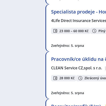
Specialista prodeje - H
4Life Direct Insurance Service
23 000 – 60 000 Kč
Plný
Zveřejněno: 5. srpna
Pracovník/ce úklidu na
CLEAN Service CZ,spol. s r.o.
28 000 Kč
Zkrácený úva
Zveřejněno: 5. srpna