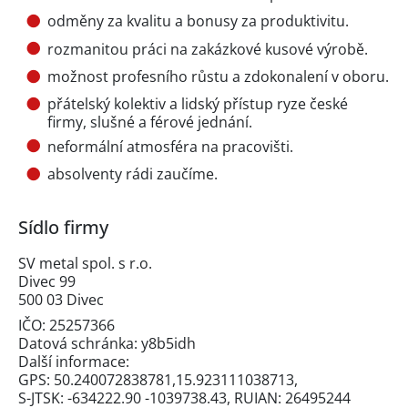
odměny za kvalitu a bonusy za produktivitu.
rozmanitou práci na zakázkové kusové výrobě.
možnost profesního růstu a zdokonalení v oboru.
přátelský kolektiv a lidský přístup ryze české
firmy, slušné a férové jednání.
neformální atmosféra na pracovišti.
absolventy rádi zaučíme.
Sídlo firmy
SV metal spol. s r.o.
Divec 99
500 03 Divec
IČO: 25257366
Datová schránka: y8b5idh
Další informace:
GPS: 50.240072838781,15.923111038713,
S-JTSK: -634222.90 -1039738.43, RUIAN: 26495244