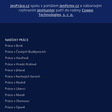
JenPráce.cz
spolu s portálem
JenFirmy.cz
a náborovým
rozhraním
JenHunter
patří do rodiny
Coweo
Technologies, s. r. o.
NABÍDKY PRÁCE
Práce v Brně
Práce v Českých Budějovicích
Práce v Havířově
Práce v Hradci Králové
Práce v Jihlavě
Práce v Karlových Varech
Práce v Kladně
Práce v Liberci
Práce v Mostě
Práce v Olomouci
Práce v Opavě