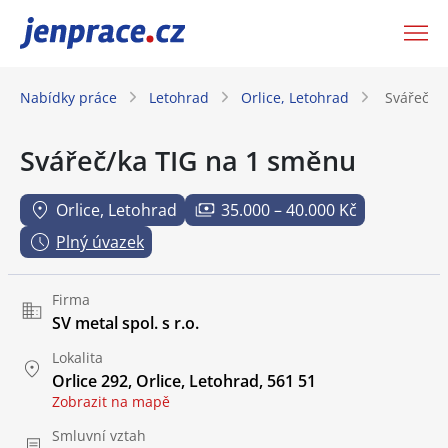
JenPráce.cz
Nabídky práce
Letohrad
Orlice, Letohrad
Svářeč/k
Svářeč/ka TIG na 1 směnu
Orlice, Letohrad
35.000 – 40.000 Kč
Plný úvazek
Firma
SV metal spol. s r.o.
Lokalita
Orlice 292, Orlice, Letohrad, 561 51
Zobrazit na mapě
Smluvní vztah