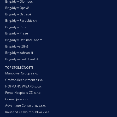
Brigády v Olomouci
Brigády v Opavě
Brigády v Ostravě
Brigády v Pardubicích
Brigády v Plzni
Brigády v Praze
Brigády v Ústí nad Labem
Brigády ve Zlíně
Brigády v zahraničí
Brigády ve vaší
lokalitě
TOP SPOLEČNOSTI
ManpowerGroup s.r.o.
Grafton Recruitment s.r.o.
HOFMANN WIZARD s.r.o.
Penta Hospitals CZ, s.r.o.
Comac jobs s.r.o.
Advantage Consulting, s.r.o.
Kaufland Česká republika v.o.s.