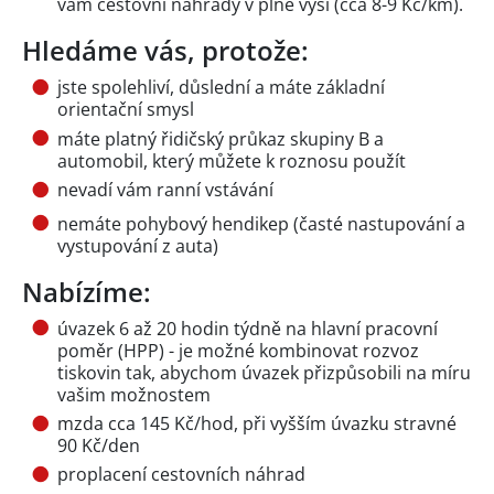
vám cestovní náhrady v plné výši (cca 8-9 Kč/km).
Hledáme vás, protože:
jste spolehliví, důslední a máte základní
orientační smysl
máte platný řidičský průkaz skupiny B a
automobil, který můžete k roznosu použít
nevadí vám ranní vstávání
nemáte pohybový hendikep (časté nastupování a
vystupování z auta)
Nabízíme:
úvazek 6 až 20 hodin týdně na hlavní pracovní
poměr (HPP) - je možné kombinovat rozvoz
tiskovin tak, abychom úvazek přizpůsobili na míru
vašim možnostem
mzda cca 145 Kč/hod, při vyšším úvazku stravné
90 Kč/den
proplacení cestovních náhrad