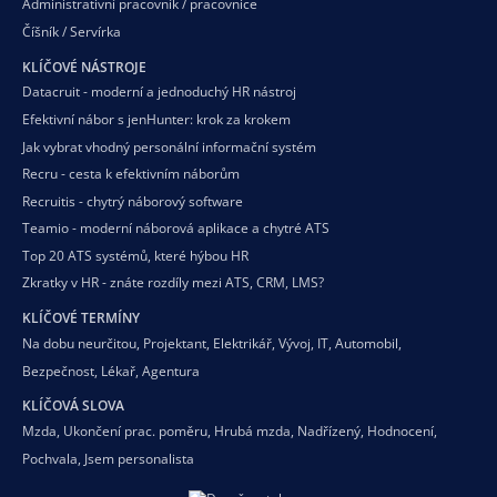
Administrativní pracovník / pracovnice
Číšník / Servírka
KLÍČOVÉ NÁSTROJE
Datacruit - moderní a jednoduchý HR nástroj
Efektivní nábor s jenHunter: krok za krokem
Jak vybrat vhodný personální informační systém
Recru - cesta k efektivním náborům
Recruitis - chytrý náborový software
Teamio - moderní náborová aplikace a chytré ATS
Top 20 ATS systémů, které hýbou HR
Zkratky v HR - znáte rozdíly mezi ATS, CRM, LMS?
KLÍČOVÉ TERMÍNY
Na dobu neurčitou
,
Projektant
,
Elektrikář
,
Vývoj
,
IT
,
Automobil
,
Bezpečnost
,
Lékař
,
Agentura
KLÍČOVÁ SLOVA
Mzda
,
Ukončení prac. poměru
,
Hrubá mzda
,
Nadřízený
,
Hodnocení
,
Pochvala
,
Jsem personalista