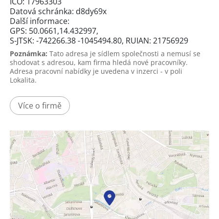
IČO: 17963303
Datová schránka: d8dy69x
Další informace:
GPS: 50.0661,14.432997,
S-JTSK: -742266.38 -1045494.80, RUIAN: 21756929
Poznámka:
Tato adresa je sídlem společnosti a nemusí se
shodovat s adresou, kam firma hledá nové pracovníky.
Adresa pracovní nabídky je uvedena v inzerci - v poli
Lokalita.
Více o firmě