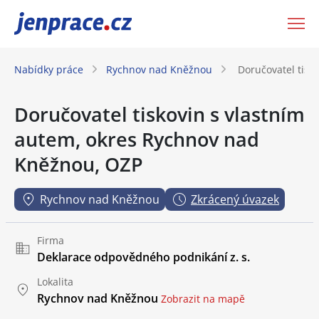
JenPráce.cz
Nabídky práce
Rychnov nad Kněžnou
Doručovatel tisk
Doručovatel tiskovin s vlastním
autem, okres Rychnov nad
Kněžnou, OZP
Rychnov nad Kněžnou
Zkrácený úvazek
Firma
Deklarace odpovědného podnikání z. s.
Lokalita
Rychnov nad Kněžnou
Zobrazit na mapě