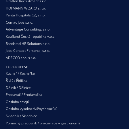
Grafton Recruitment s.r.o.
HOFMANN WIZARD s.r.o.
Penta Hospitals CZ, s.r.o.
Comac jobs s.r.o.
Advantage Consulting, s.r.o.
Kaufland Česká republika v.o.s.
Randstad HR Solutions s.r.o.
Jobs Contact Personal, s.r.o.
ADECCO spol.s r.o.
TOP PROFESE
Kuchař / Kuchařka
Řidič / Řidička
Dělník / Dělnice
Prodavač / Prodavačka
Obsluha strojů
Obsluha vysokozdvižných vozíků
Skladník / Skladnice
Pomocný pracovník / pracovnice v gastronomii