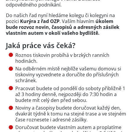
odpovědného podnikání.
Do našich řad nyní hledáme kolegu či kolegyni na
pozici
Kurýra z řad OZP
. Vaším hlavním
úkolem
bude rozvoz novin, časopisů a adresných zásilek
vlastním autem v okolí vašeho bydliště.
Jaká práce vás čeká?
Roznos tiskovin probíhá v brzkých ranních
hodinách.
Na odběrném místě nejblíže vašemu domovu si
tiskoviny vyzvednete a doručíte do příslušných
schránek.
Pracovat budete od pondělí do soboty přibližně 1
až 3 hodiny denně, nejpozději do 7:30 hodin a
budete mít celý den před sebou.
Noviny a časopisy budete doručovat každý den,
dvakrát týdně k tomu na stejné trase a ve stejném
čase roznesete i adresné zásilky.
Doručovat budete vlastním autem a proplatíme