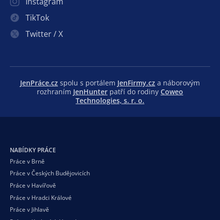
Instagram
TikTok
Twitter / X
JenPráce.cz
spolu s portálem
JenFirmy.cz
a náborovým
rozhraním
JenHunter
patří do rodiny
Coweo
Technologies, s. r. o.
NABÍDKY PRÁCE
Práce v Brně
Práce v Českých Budějovicích
Práce v Havířově
Práce v Hradci Králové
Práce v Jihlavě