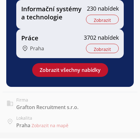
Informační systémy
230 nabídek
a technologie
Zobrazit
Práce
3702 nabídek
Praha
Zobrazit
Zobrazit všechny nabídky
Firma
Grafton Recruitment s.r.o.
Lokalita
Praha
Zobrazit na mapě