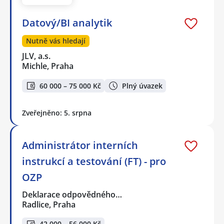
Datový/BI analytik
Nutně vás hledají
JLV, a.s.
Michle, Praha
60 000 – 75 000 Kč
Plný úvazek
Zveřejněno: 5. srpna
Administrátor interních
instrukcí a testování (FT) - pro
OZP
Deklarace odpovědného…
Radlice, Praha
42 000 – 56 000 Kč