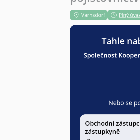
Varnsdorf
Plný úva
Tahle nab
Společnost Koopera
Nebo se pod
Obchodní zástupc
zástupkyně