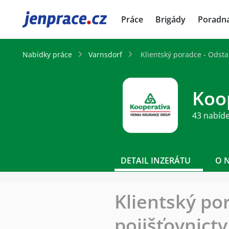
JenPráce.cz
Práce
Brigády
Poradn
Nabídky práce
Varnsdorf
Klientský poradce - Odstar
Koo
43 nabíd
DETAIL INZERÁTU
O 
Klientský por
pojišťovnictv