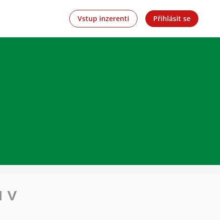
Vstup inzerenti
Přihlásit se
 v