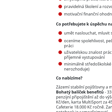
pravidelná školení a rozv
motivační finanční ohod
Co potřebujete k úspěchu na
umět naslouchat, mluvit s
oceníme spolehlivost, pe
práci
uživatelskou znalost práce
příjemné vystupování
minimálně středoškolské
nerozhoduje)
Co nabízíme?
Zázemí stabilní pojišťovny a
Bohatý balíček benefitů
- 33
penzijní připojištění až do v
Kč/den, karta MultiSport za
Cafeterie 18.000 Kč ročně. Za
notebook je samozřejmostí.