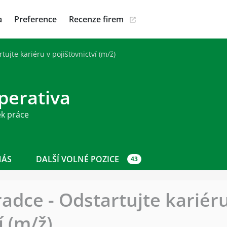
a
Preference
Recenze firem
tujte kariéru v pojišťovnictví (m/ž)
perativa
ek práce
NÁS
DALŠÍ VOLNÉ POZICE
43
adce - Odstartujte kariéru
í (m/ž)