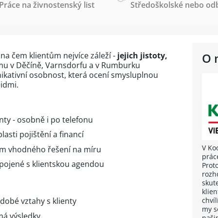
Práce na živnostenský list
Středoškolské nebo od
 na čem klientům nejvíce záleží -
jejich jistoty,
O 
u v Děčíně, Varnsdorfu a v Rumburku
kativní osobnost, která ocení smysluplnou
lidmi.
nty - osobně i po telefonu
asti pojištění a financí
V Ko
m vhodného řešení na míru
prác
spojené s klientskou agendou
Prot
rozh
skut
klien
obé vztahy s klienty
chvíl
my s
má výsledky
naši