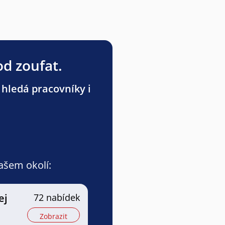
od zoufat.
 hledá pracovníky i
vašem okolí:
ej
72 nabídek
Zobrazit