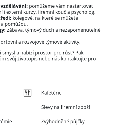
 vzdělávání:
pomůžeme vám nastartovat
rní i externí kurzy, firemní kouč a psycholog.
tředí:
kolegové, na které se můžete
í a pomůžou.
gy:
zábava, týmový duch a nezapomenutelné
ortovní a rozvojové týmové aktivity.
á smysl a nabízí prostor pro růst? Pak
ám svůj životopis nebo nás kontaktujte pro
Kafetérie
Slevy na firemní zboží
rémie
Zvýhodněné půjčky