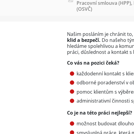
Pracovní smlouva (HPP)
,
(OSVČ)
Našim posláním je chránit to,
klid a bezpečí.
Do našeho tým
hledáme spolehlivou a komuni
práci, důslednost a kontakt s 
Co vás na pozici čeká?
každodenní kontakt s klie
odborné poradenství v obl
pomoc klientům s výběre
administrativní činnosti 
Co je na této práci nejlepší?
možnost budovat dlouhod
smysluplná práce, která 