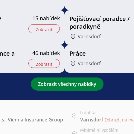
/
15 nabídek
Pojišťovací poradce /
poradkyně
Zobrazit
Varnsdorf
ance a
46 nabídek
Práce
Varnsdorf
Zobrazit
Zobrazit všechny nabídky
Lokalita
a.s., Vienna Insurance Group
Varnsdorf
Zobrazit na m
Minimální vzdělání