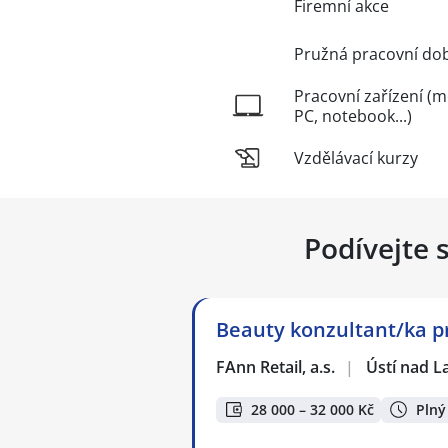
Firemní akce
Pružná pracovní do
Pracovní zařízení (m
PC, notebook...)
Vzdělávací kurzy
Podívejte 
Beauty konzultant/ka p
FAnn Retail, a.s.
|
Ústí nad 
28 000 – 32 000 Kč
Plný