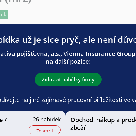
zek
ídka už je sice pryč, ale není dův
tiva pojišťovna, a.s., Vienna Insurance Group
na další pozice:
Zobrazit nabídky firmy
ívejte na jiné zajímavé pracovní příležitosti ve 
e /
26 nabídek
Obchod, nákup a prod
zboží
Zobrazit