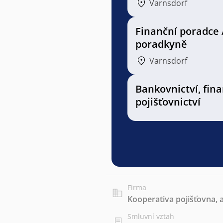
Varnsdorf
Finanční poradce 
poradkyně
Varnsdorf
Bankovnictví, fin
pojišťovnictví
Firma
Kooperativa pojišťovna, 
Smluvní vztah