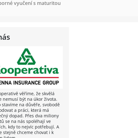
borné vyučení s maturitou
nás
operativě věříme, že skvělá
e nemusí být na úkor života.
o stavíme na důvěře, svobodě
odovat a práci, která má
ečný dopad. Přes dva miliony
tů se na nás spoléhají ve
ích, kdy to nejvíc potřebují. A
e stejně chceme chovat i k
m lidem.