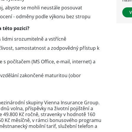
oj, abyste se mohli neustále posouvat
V
nocení - odměny podle výkonu bez stropu
 této pozici?
 lidmi srozumitelně a vstřícně
člivost, samostatnost a zodpovědný přístup k
 s počítačem (MS Office, e-mail, internet) a
 vzdělání zakončené maturitou (obor
 mezinárodní skupiny Vienna Insurance Group.
 dnů volna, příspěvky na životní pojištění a
ýše 49.800 Kč ročně, stravenky v hodnotě 160
 450 Kč měsíčně, v rámci bonusového programu
městnanecký mobilní tarif, služební telefon a